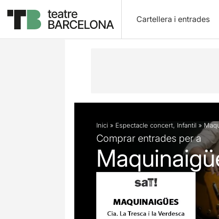
Cartellera i entrades
Descripció
Fitxa artística
Fotos i 
Inici
»
Espectacle concert
,
Infantil
»
Maqu
Comprar entrades per a
Maquinaigü