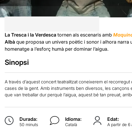
La Tresca i la Verdesca
tornen als escenaris amb
Maquin
Albà
que proposa un univers poètic i sonor i alhora narra u
homenatge a l’esforç humà per dominar l’aigua.
Sinopsi
A través d’aquest concert teatralitzat coneixerem el recorregut de
cases de la gent. Amb instruments ben diversos, les cançons 
que van treballar dur perquè l’aigua, aquest bé tan preuat, arribé
Durada:
Idioma:
Edat:
50 minuts
Català
A partir de 6