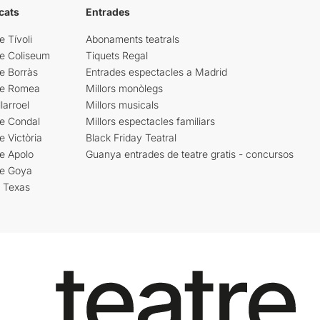
cats
Entrades
e Tívoli
Abonaments teatrals
re Coliseum
Tiquets Regal
e Borràs
Entrades espectacles a Madrid
re Romea
Millors monòlegs
larroel
Millors musicals
re Condal
Millors espectacles familiars
e Victòria
Black Friday Teatral
e Apolo
Guanya entrades de teatre gratis - concursos
re Goya
i Texas