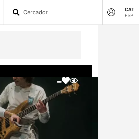
CAT
ESP