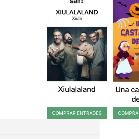
Xiulalaland
Una ca
d
COMPRAR ENTRADES
COMPRA