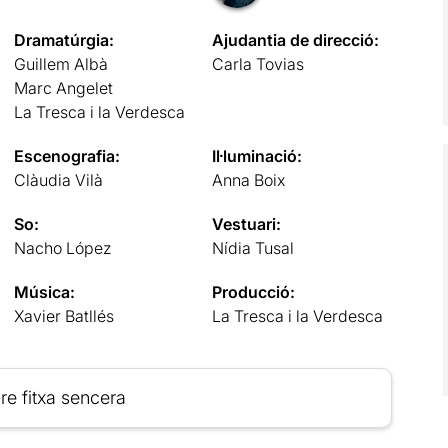
Dramatúrgia:
Ajudantia de direcció:
Guillem Albà
Carla Tovias
Marc Angelet
La Tresca i la Verdesca
Escenografia:
Il·luminació:
Clàudia Vilà
Anna Boix
So:
Vestuari:
Nacho López
Nídia Tusal
Música:
Producció:
Xavier Batllés
La Tresca i la Verdesca
re fitxa sencera