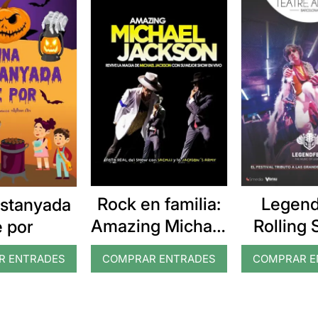
Rock en familia:
Legend
stanyada
Amazing Michael
Rolling 
e por
Jackson
Trib
R ENTRADES
COMPRAR ENTRADES
COMPRAR E