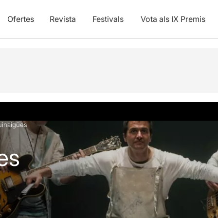
Ofertes
Revista
Festivals
Vota als IX Premis
vídeos
inaigües
es