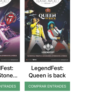
Fest:
LegendFest:
Stones
Queen is back
ute
NTRADES
COMPRAR ENTRADES