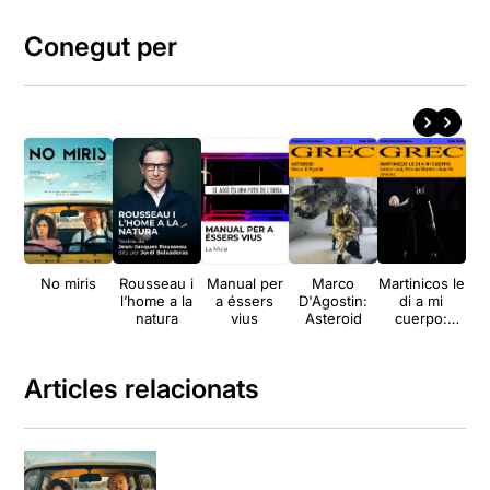
Conegut per
No miris
Rousseau i
Manual per
Marco
Martinicos le
Mar
l’home a la
a éssers
D'Agostin:
di a mi
natura
vius
Asteroid
cuerpo:
Leonor Leal,
Antonio
Moreno i
Articles relacionats
Juan M.
Jiménez