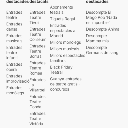
destacades
destacats
destacades
Abonaments
Entrades
Entrades
teatrals
Descompte El
teatre
Teatre
Mago Pop 'Nada
Tiquets Regal
Tívoli
es imposible'
Entrades
Entrades
dansa
Entrades
Descompte Ànima
espectacles a
Teatre
Entrades
Madrid
Descompte
Coliseum
musicals
Mamma mia
Millors monòlegs
Entrades
Entrades
Descompte
Millors musicals
Teatre
teatre
Germans de sang
Millors espectacles
Borràs
infantil
familiars
Entrades
Entrades
Black Friday
Teatre
òpera
Teatral
Romea
Entrades
Guanya entrades
Entrades
improvisació
de teatre gratis -
La
Entrades
concursos
Villarroel
monòlegs
Entrades
Teatre
Condal
Entrades
Teatre
Victòria