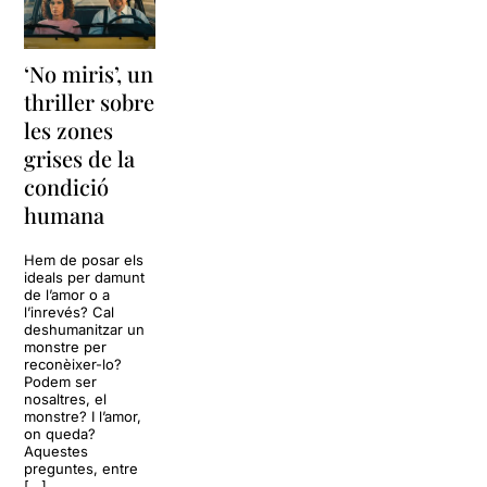
‘No miris’, un
thriller sobre
les zones
grises de la
condició
humana
Hem de posar els
ideals per damunt
de l’amor o a
l’inrevés? Cal
deshumanitzar un
monstre per
reconèixer-lo?
Podem ser
nosaltres, el
monstre? I l’amor,
on queda?
Aquestes
preguntes, entre
[…]