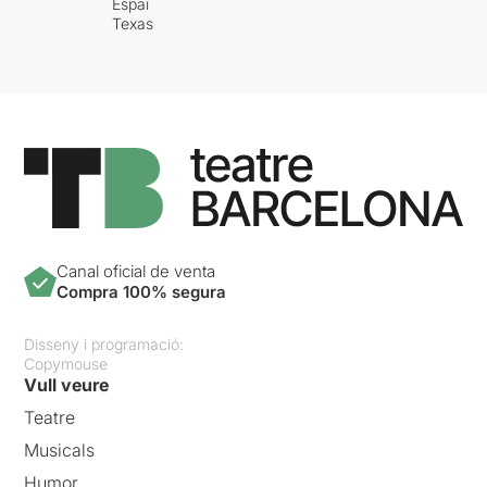
Espai
Texas
Canal oficial de venta
Compra 100% segura
Disseny i programació:
Copymouse
Vull veure
Teatre
Musicals
Humor