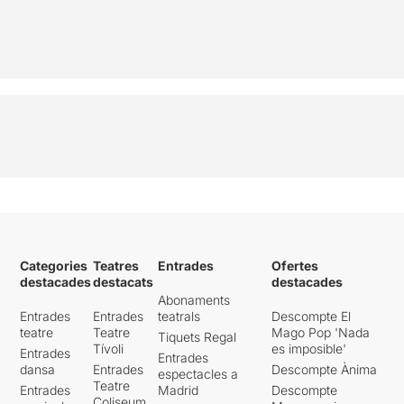
Categories
Teatres
Entrades
Ofertes
destacades
destacats
destacades
Abonaments
Entrades
Entrades
teatrals
Descompte El
teatre
Teatre
Mago Pop 'Nada
Tiquets Regal
Tívoli
es imposible'
Entrades
Entrades
dansa
Entrades
Descompte Ànima
espectacles a
Teatre
Entrades
Madrid
Descompte
Coliseum