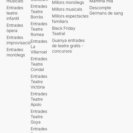
musicals
Mamma mia
Millors monòlegs
Entrades
Entrades
Descompte
Millors musicals
Teatre
teatre
Germans de sang
Millors espectacles
Borràs
infantil
familiars
Entrades
Entrades
Black Friday
Teatre
òpera
Teatral
Romea
Entrades
Guanya entrades
Entrades
improvisació
de teatre gratis -
La
Entrades
concursos
Villarroel
monòlegs
Entrades
Teatre
Condal
Entrades
Teatre
Victòria
Entrades
Teatre
Apolo
Entrades
Teatre
Goya
Entrades