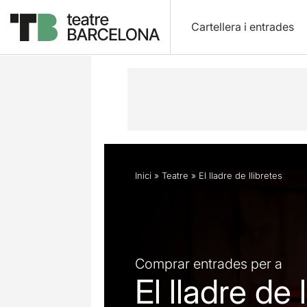
Cartellera i entrades
Descripció
Horaris
Fitxa artística
Inici
»
Teatre
»
El lladre de llibretes
Comprar entrades per a
El lladre de 