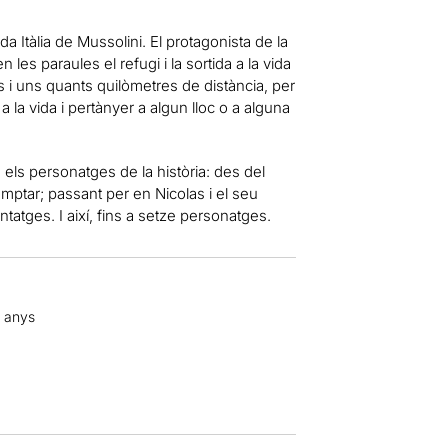
a Itàlia de Mussolini. El protagonista de la
 les paraules el refugi i la sortida a la vida
ys i uns quants quilòmetres de distància, per
a la vida i pertànyer a algun lloc o a alguna
s els personatges de la història: des del
comptar; passant per en Nicolas i el seu
atges. I així, fins a setze personatges.
2 anys