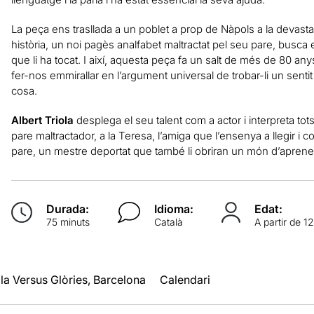
La peça ens trasllada a un poblet a prop de Nàpols a la devastad
història, un noi pagès analfabet maltractat pel seu pare, busca en
que li ha tocat. I així, aquesta peça fa un salt de més de 80 an
fer-nos emmirallar en l’argument universal de trobar-li un sentit 
cosa.
Albert Triola
desplega el seu talent com a actor i interpreta tot
pare maltractador, a la Teresa, l’amiga que l’ensenya a llegir i 
pare, un mestre deportat que també li obriran un món d’aprenent
Durada:
Idioma:
Edat:
75 minuts
Català
A partir de 1
la Versus Glòries, Barcelona
Calendari