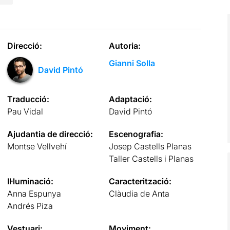
Direcció:
Autoria:
Gianni Solla
David Pintó
Traducció:
Adaptació:
Pau Vidal
David Pintó
Ajudantia de direcció:
Escenografia:
Montse Vellvehí
Josep Castells Planas
Taller Castells i Planas
Il·luminació:
Caracterització:
Anna Espunya
Clàudia de Anta
Andrés Piza
Vestuari:
Moviment: