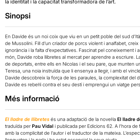
la identitat i la capacitat transformadora de l’art.
Sinopsi
En Davide és un noi coix que viu en un petit poble del sud d’Itàl
de Mussolini. Fill d’un criador de porcs violent i analfabet, creix 
ignorància i la falta d’expectatives. Fascinat pel coneixement
món, Davide roba llibretes al mercat per aprendre a escriure. L
de deportats, entre ells en Nicolas i el seu pare, que munten u
Teresa, una noia instruïda que li ensenya a llegir, i amb el vincl
Davide descobreix la força de les paraules, la complexitat del de
Davide es rebel·li contra el seu destí i emprengui un viatge perso
Més informació
El lladre de llibretes
és una adaptació de la novel·la
El lladre 
traduïda per
Pau Vidal
i publicada per Edicions 62. A l’hora de 
amb la complicitat de l’autor i el traductor de la mateixa. L’espe
llenguatge i la parla i ha estat essencial la seva ajuda.