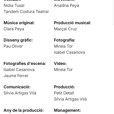
Nídia Tusal
Ariadna Peya
Tandem Costura Teatral
Música original:
Producció musical:
Clara Peya
Marçal Cruz
Disseny gràfic:
Fotografia:
Pau Oliver
Mireia Tor
Isabel Casanova
Fotografies d'escena:
Vídeo:
Isabel Casanova
Mireia Tor
Jaume Ferrer
Comunicació:
Producció:
Sílvia Artigas Vilà
Petit Detall
Sílvia Artigas Vilà
Any de la producció:
Management: