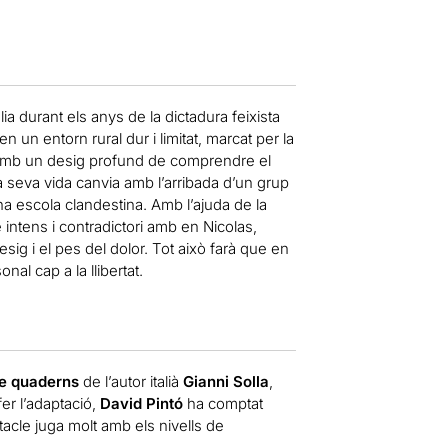
ia durant els anys de la dictadura feixista
en un entorn rural dur i limitat, marcat per la
 i amb un desig profund de comprendre el
a seva vida canvia amb l’arribada d’un grup
na escola clandestina. Amb l’ajuda de la
e intens i contradictori amb en Nicolas,
sig i el pes del dolor. Tot això farà que en
nal cap a la llibertat.
de quaderns
de l’autor italià
Gianni Solla
,
fer l’adaptació,
David Pintó
ha comptat
ctacle juga molt amb els nivells de