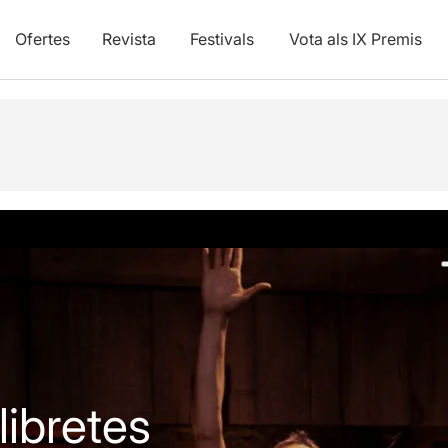
Ofertes
Revista
Festivals
Vota als IX Premis
Fotos i vídeos
Opinions
Info pràctica
Articles
llibretes