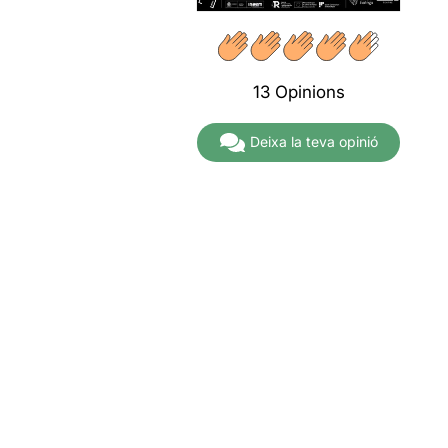
A partir de
19,00€
13 Opinions
Deixa la teva opinió