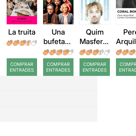
La truita
Una
Quim
Per
bufetada
Masferre
Arqui
a temps
r: Temps
: Cor
romp
COMPRAR
COMPRAR
COMPRAR
COMP
ENTRADES
ENTRADES
ENTRADES
ENTRA