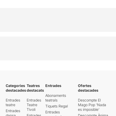
Categories
Teatres
Entrades
Ofertes
destacades
destacats
destacades
Abonaments
Entrades
Entrades
teatrals
Descompte El
teatre
Teatre
Mago Pop 'Nada
Tiquets Regal
Tívoli
es imposible'
Entrades
Entrades
dansa
Entrades
Descompte Ànima