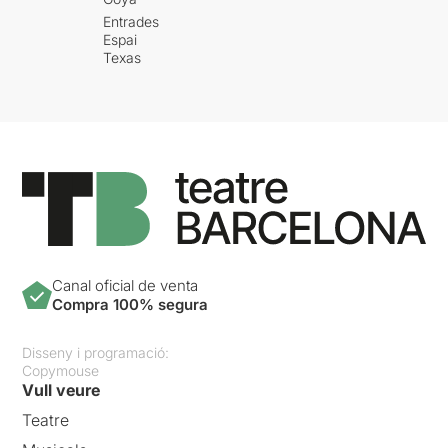
Entrades
Espai
Texas
Canal oficial de venta
Compra 100% segura
Disseny i programació:
Copymouse
Vull veure
Teatre