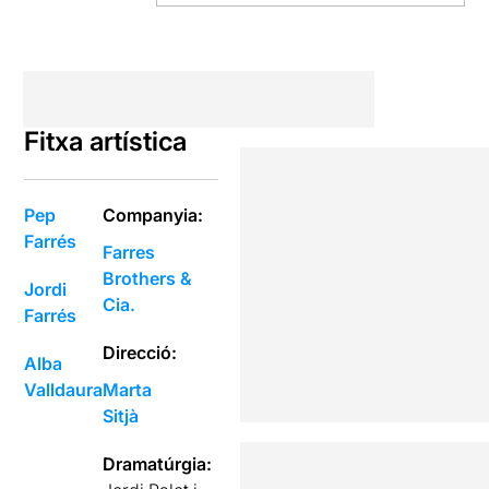
Fitxa artística
Pep
Companyia:
Farrés
Farres
Brothers &
Jordi
Cia.
Farrés
Direcció:
Alba
Valldaura
Marta
Sitjà
Dramatúrgia: