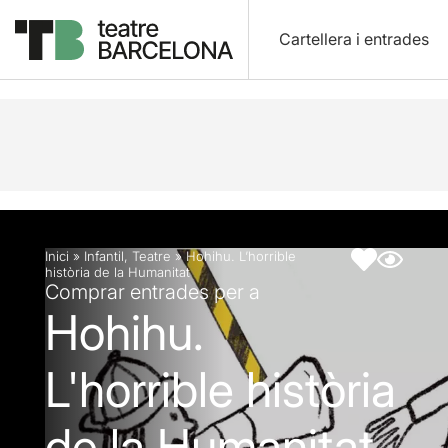
Cartellera i entrades
Descripció
Fitxa artística
Fotos i vídeos
Inici
»
Infantil
,
Teatre
»
Hohihu. L’horrible
història de la Humanitat
Comprar entrades per a
Hohihu.
L'horrible història
de la Humanitat