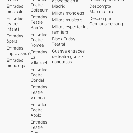
espectacles a
Teatre
Entrades
Madrid
Descompte
Coliseum
musicals
Mamma mia
Millors monòlegs
Entrades
Entrades
Descompte
Millors musicals
Teatre
teatre
Germans de sang
Millors espectacles
Borràs
infantil
familiars
Entrades
Entrades
Black Friday
Teatre
òpera
Teatral
Romea
Entrades
Guanya entrades
Entrades
improvisació
de teatre gratis -
La
Entrades
concursos
Villarroel
monòlegs
Entrades
Teatre
Condal
Entrades
Teatre
Victòria
Entrades
Teatre
Apolo
Entrades
Teatre
Goya