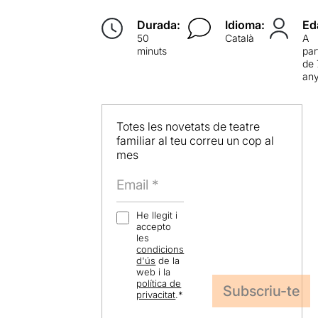
Durada:
Idioma:
Ed
50
Català
A
minuts
par
de 
an
Totes les novetats de teatre
familiar al teu correu un cop al
mes
He llegit i
accepto
les
condicions
d'ús
de la
web i la
política de
privacitat
.
*