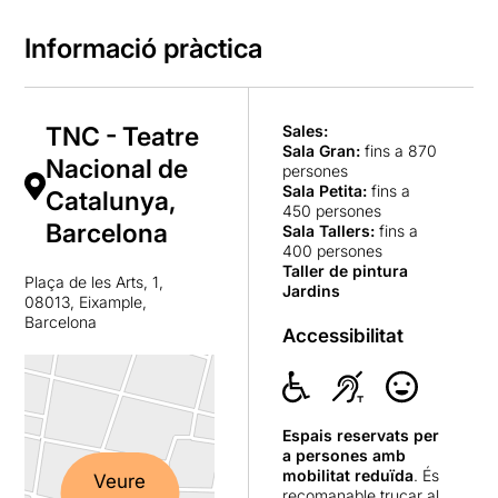
Informació pràctica
TNC - Teatre
Sales:
Sala Gran
:
fins a 870
Nacional de
persones
Sala Petita
:
fins a
Catalunya,
450 persones
Barcelona
Sala Tallers
:
fins a
400 persones
Taller de pintura
Plaça de les Arts, 1,
Jardins
08013, Eixample,
Barcelona
Accessibilitat
Espais reservats per
a persones amb
mobilitat reduïda
. És
Veure
recomanable trucar al