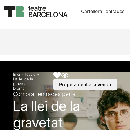
Cartellera i entrades
Descripció
Horaris
Fitxa artística
Info pràctic
Inici
»
Teatre
»
La llei de la
gravetat
Properament a la venda
Drama
Comprar entrades per a
La llei de la
gravetat