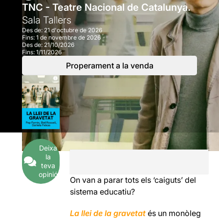
TNC - Teatre Nacional de Catalunya.
Sala Tallers
Des de:
21 d'octubre de 2026
Fins:
1 de novembre de 2026
Des de:
21/10/2026
Fins:
1/11/2026
Properament a la venda
Deixa
la
teva
opinió
On van a parar tots els ‘caiguts’ del
sistema educatiu?
La llei de la gravetat
és un monòleg