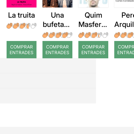
La truita
Una
Quim
Per
bufetada
Masferre
Arqui
a temps
r: Temps
: Cor
romp
COMPRAR
COMPRAR
COMPRAR
COMP
ENTRADES
ENTRADES
ENTRADES
ENTRA