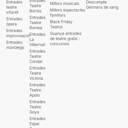
Entrades
Entrades
Descompte
Millors musicals
Teatre
teatre
Germans de sang
Millors espectacles
Borràs
infantil
familiars
Entrades
Entrades
Black Friday
Teatre
òpera
Teatral
Romea
Entrades
Guanya entrades
Entrades
improvisació
de teatre gratis -
La
Entrades
concursos
Villarroel
monòlegs
Entrades
Teatre
Condal
Entrades
Teatre
Victòria
Entrades
Teatre
Apolo
Entrades
Teatre
Goya
Entrades
Espai