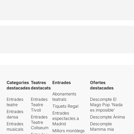
Categories
Teatres
Entrades
Ofertes
destacades
destacats
destacades
Abonaments
Entrades
Entrades
teatrals
Descompte El
teatre
Teatre
Mago Pop 'Nada
Tiquets Regal
Tívoli
es imposible'
Entrades
Entrades
dansa
Entrades
Descompte Ànima
espectacles a
Teatre
Entrades
Madrid
Descompte
Coliseum
musicals
Mamma mia
Millors monòlegs