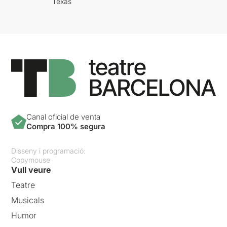
Texas
Canal oficial de venta
Compra 100% segura
Disseny i programació:
Copymouse
Vull veure
Teatre
Musicals
Humor