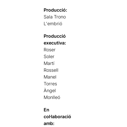
Producció:
Sala Trono
L'embrió
Producció
executiva:
Roser
Soler
Martí
Rossell
Manel
Torres
Àngel
Monlleó
En
col·laboració
amb: