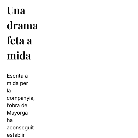
Una
dramatúrgia
feta a
mida
Escrita a
mida per
la
companyia,
l’obra de
Mayorga
ha
aconseguit
establir