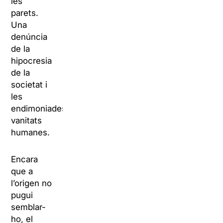
les
parets.
Una
denúncia
de la
hipocresia
de la
societat i
les
endimoniades
vanitats
humanes.
Encara
que a
l’origen no
pugui
semblar-
ho, el