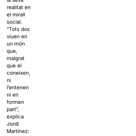
la seva
realitat en
el mirall
social.
“Tots dos
viuen en
un món
que,
malgrat
que el
coneixen,
ni
l’entenen
ni en
formen
part”,
explica
Jordi
Martínez: