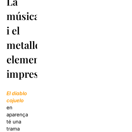
La
música
i el
metallenguatge,
elements
imprescindibles
El diablo
cojuelo
en
aparença
té una
trama