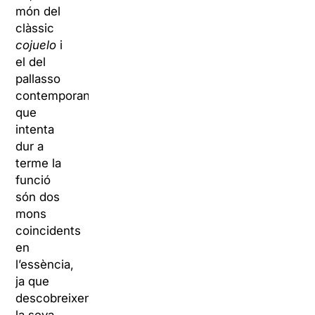
món del
clàssic
cojuelo
i
el del
pallasso
contemporani
que
intenta
dur a
terme la
funció
són dos
mons
coincidents
en
l’essència,
ja que
descobreixen