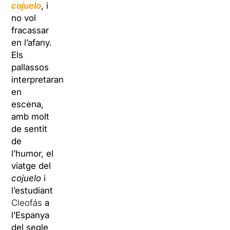
cojuelo
, i
no vol
fracassar
en l’afany.
Els
pallassos
interpretaran
en
escena,
amb molt
de sentit
de
l’humor, el
viatge del
cojuelo
i
l’estudiant
Cleofás
a
l’Espanya
del segle