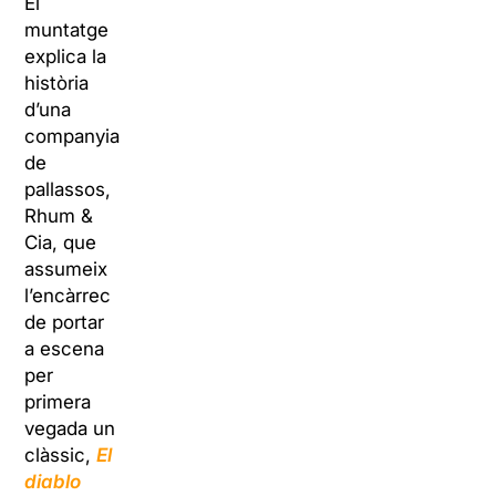
El
muntatge
explica la
història
d’una
companyia
de
pallassos,
Rhum &
Cia, que
assumeix
l’encàrrec
de portar
a escena
per
primera
vegada un
clàssic,
El
diablo