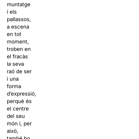
muntatge
i els
pallassos,
a escena
en tot
moment,
troben en
el fracàs
la seva
raó de ser
i una
forma
d’expressió,
perquè és
el centre
del seu
món i, per
això,
també ho