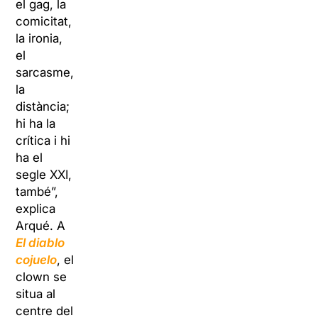
el gag, la
comicitat,
la ironia,
el
sarcasme,
la
distància;
hi ha la
crítica i hi
ha el
segle XXI,
també”,
explica
Arqué. A
El diablo
cojuelo
, el
clown se
situa al
centre del