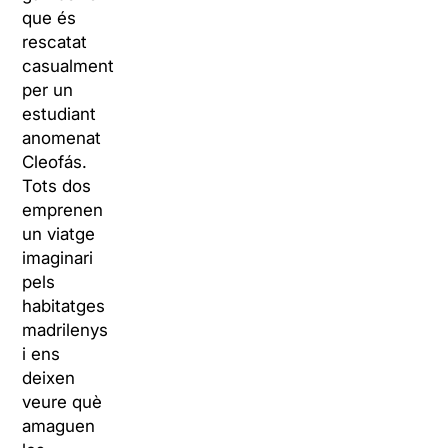
que és
rescatat
casualment
per un
estudiant
anomenat
Cleofás.
Tots dos
emprenen
un viatge
imaginari
pels
habitatges
madrilenys
i ens
deixen
veure què
amaguen