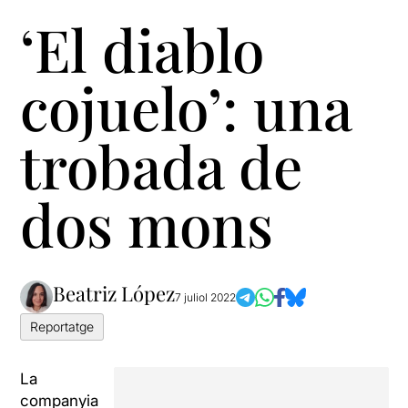
‘El diablo
cojuelo’: una
trobada de
dos mons
Beatriz López
7 juliol 2022
Reportatge
La
companyia