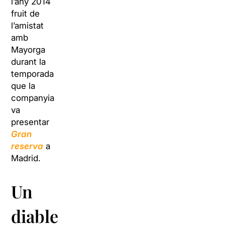
l’any 2014
fruit de
l’amistat
amb
Mayorga
durant la
temporada
que la
companyia
va
presentar
Gran
reserva
a
Madrid.
Un
diable