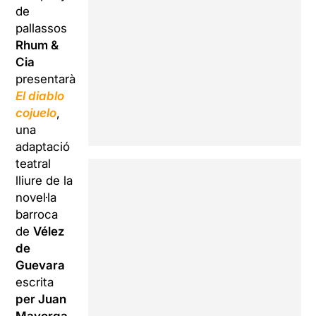
de
pallassos
Rhum &
Cia
presentarà
El diablo
cojuelo
,
una
adaptació
teatral
lliure de la
novel·la
barroca
de
Vélez
de
Guevara
escrita
per Juan