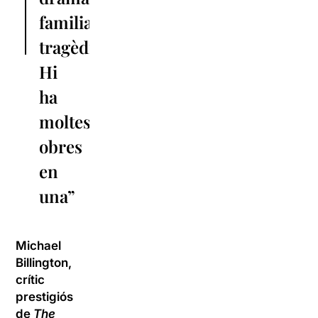
familiar,
tragèdia…
Hi
ha
moltes
obres
en
una”
Michael
Billington,
crític
prestigiós
de
The