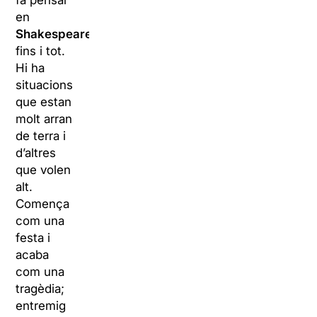
fa pensar
en
Shakespeare
,
fins i tot.
Hi ha
situacions
que estan
molt arran
de terra i
d’altres
que volen
alt.
Comença
com una
festa i
acaba
com una
tragèdia;
entremig