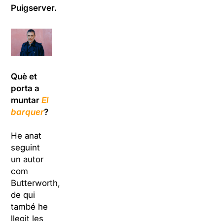
Puigserver.
Què et
porta a
muntar
El
barquer
?
He anat
seguint
un autor
com
Butterworth,
de qui
també he
llegit les