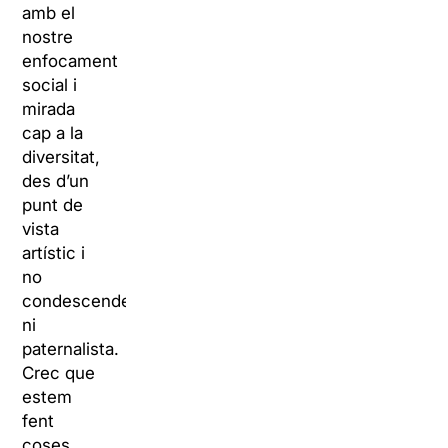
amb el
nostre
enfocament
social i
mirada
cap a la
diversitat,
des d’un
punt de
vista
artístic i
no
condescendent
ni
paternalista.
Crec que
estem
fent
coses