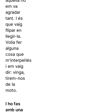
aquella no
em va
agradar
tant. I és
que vaig
flipar en
llegir-la.
Volia fer
alguna
cosa que
m’interpel·lés
i em vaig
dir: vinga,
tirem-nos
de la
moto.
I ho fas
amb una