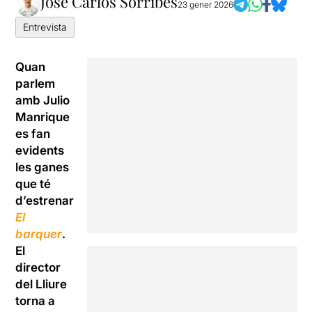
José Carlos Sorribes
23 gener 2026
Entrevista
Quan
parlem
amb Julio
Manrique
es fan
evidents
les ganes
que té
d’estrenar
El
barquer
.
El
director
del Lliure
torna a