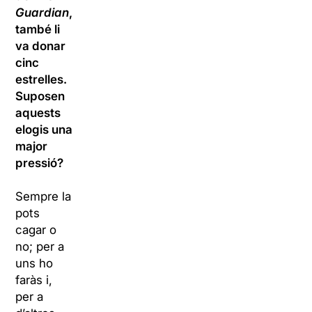
Guardian
,
també li
va donar
cinc
estrelles.
Suposen
aquests
elogis una
major
pressió?
Sempre la
pots
cagar o
no; per a
uns ho
faràs i,
per a