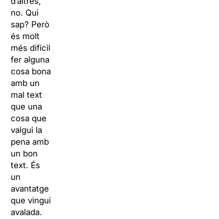
d’altres,
no. Qui
sap? Però
és molt
més difícil
fer alguna
cosa bona
amb un
mal text
que una
cosa que
valgui la
pena amb
un bon
text. És
un
avantatge
que vingui
avalada.