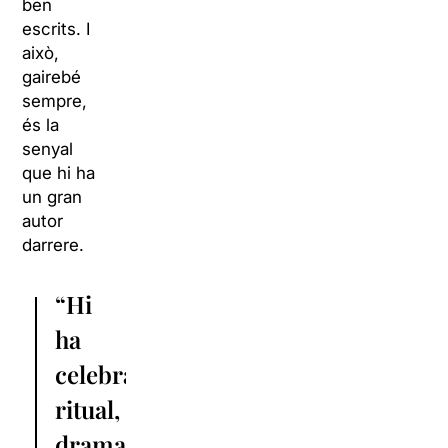
ben
escrits. I
això,
gairebé
sempre,
és la
senyal
que hi ha
un gran
autor
darrere.
“Hi
ha
celebració,
ritual,
drama