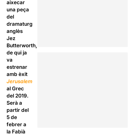
aixecar
una peça
del
dramaturg
anglès
Jez
Butterworth,
de qui ja
va
estrenar
amb èxit
Jerusalem
al Grec
del 2019.
Serà a
partir del
5 de
febrer a
la Fabià