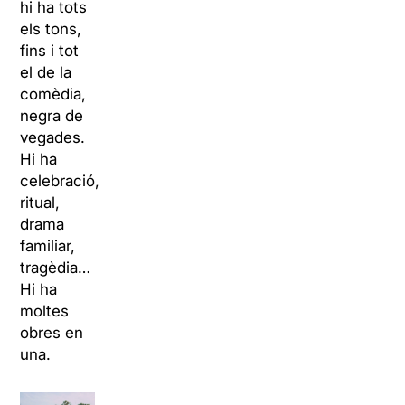
hi ha tots
els tons,
fins i tot
el de la
comèdia,
negra de
vegades.
Hi ha
celebració,
ritual,
drama
familiar,
tragèdia…
Hi ha
moltes
obres en
una.