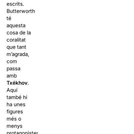
escrits.
Butterworth
té
aquesta
cosa de la
coralitat
que tant
m’agrada,
com
passa
amb
Txékhov
.
Aquí
també hi
ha unes
figures
més o
menys
protagonistes,