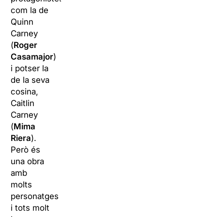
com la de
Quinn
Carney
(
Roger
Casamajor
)
i potser la
de la seva
cosina,
Caitlin
Carney
(
Mima
Riera
).
Però és
una obra
amb
molts
personatges
i tots molt