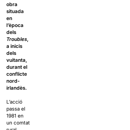
obra
situada
en
l’època
dels
Troubles
,
a inicis
dels
vuitanta,
durant el
conflicte
nord-
irlandès.
L’acció
passa el
1981 en
un comtat
rural