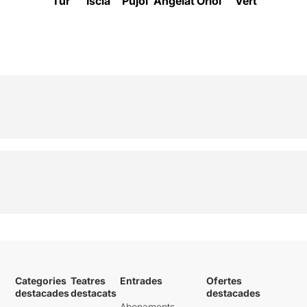
Tur
Iscla
Pujol
Angelat
Oriol
Vert
Carvaja
M
Categories
Teatres
Entrades
Ofertes
destacades
destacats
destacades
Abonaments