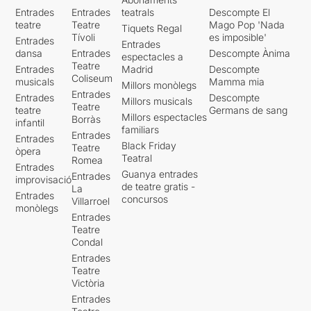
Entrades
Entrades
teatrals
Descompte El
teatre
Teatre
Mago Pop 'Nada
Tiquets Regal
Tívoli
es imposible'
Entrades
Entrades
dansa
Entrades
Descompte Ànima
espectacles a
Teatre
Entrades
Madrid
Descompte
Coliseum
musicals
Mamma mia
Millors monòlegs
Entrades
Entrades
Descompte
Millors musicals
Teatre
teatre
Germans de sang
Millors espectacles
Borràs
infantil
familiars
Entrades
Entrades
Black Friday
Teatre
òpera
Teatral
Romea
Entrades
Guanya entrades
Entrades
improvisació
de teatre gratis -
La
Entrades
concursos
Villarroel
monòlegs
Entrades
Teatre
Condal
Entrades
Teatre
Victòria
Entrades