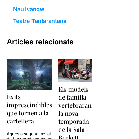
Nau Ivanow
Teatre Tantarantana
Articles relacionats
Els models
Èxits
de família
imprescindibles
vertebraran
que tornen a la
la nova
cartellera
temporada
de la Sala
Aquesta segona meitat
Beckett
de temporada comença