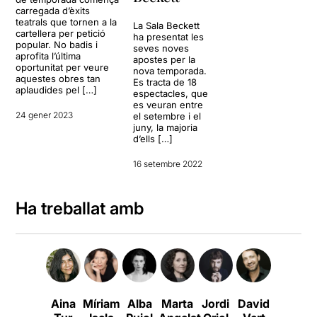
carregada d’èxits
teatrals que tornen a la
La Sala Beckett
cartellera per petició
ha presentat les
popular. No badis i
seves noves
aprofita l’última
apostes per la
oportunitat per veure
nova temporada.
aquestes obres tan
Es tracta de 18
aplaudides pel […]
espectacles, que
es veuran entre
24 gener 2023
el setembre i el
juny, la majoria
d’ells […]
16 setembre 2022
Ha treballat amb
Aina
Míriam
Alba
Marta
Jordi
David
Ferran
N