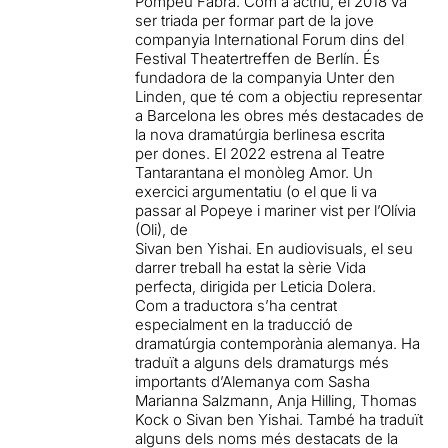
Pompeu Fabra. Com a actriu, el 2018 va
ser triada per formar part de la jove
companyia International Forum dins del
Festival Theatertreffen de Berlín. És
fundadora de la companyia Unter den
Linden, que té com a objectiu representar
a Barcelona les obres més destacades de
la nova dramatúrgia berlinesa escrita
per dones. El 2022 estrena al Teatre
Tantarantana el monòleg Amor. Un
exercici argumentatiu (o el que li va
passar al Popeye i mariner vist per l’Olívia
(Oli), de
Sivan ben Yishai. En audiovisuals, el seu
darrer treball ha estat la sèrie Vida
perfecta, dirigida per Leticia Dolera.
Com a traductora s’ha centrat
especialment en la traducció de
dramatúrgia contemporània alemanya. Ha
traduït a alguns dels dramaturgs més
importants d’Alemanya com Sasha
Marianna Salzmann, Anja Hilling, Thomas
Kock o Sivan ben Yishai. També ha traduït
alguns dels noms més destacats de la