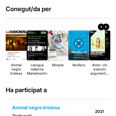
Conegut/da per
Animal
Llengua
Miracle
Mulliers
Amor. Un
Ap
negre
materna
exercici
tristesa
Mameloschn
argumentati
u
Ha participat a
Animal negre tristesa
2021
Traducció