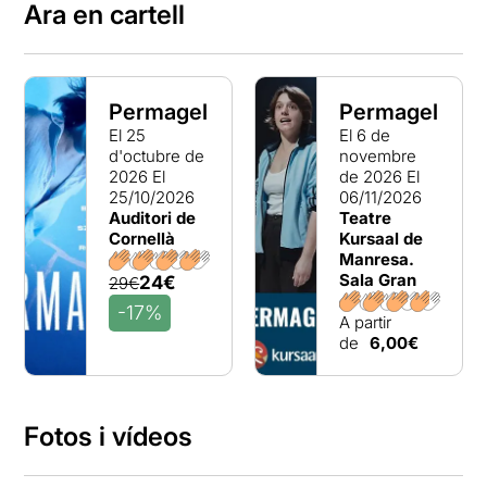
Ara en cartell
Permagel
Permagel
El 25
El 6 de
d'octubre de
novembre
2026
El
de 2026
El
25/10/2026
06/11/2026
Auditori de
Teatre
Cornellà
Kursaal de
Manresa.
Sala Gran
24€
29€
-17%
A partir
de
6,00€
Fotos i vídeos