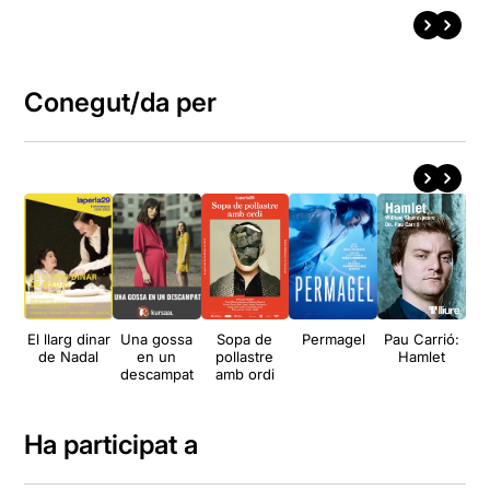
Conegut/da per
El llarg dinar
Una gossa
Sopa de
Permagel
Pau Carrió:
E
de Nadal
en un
pollastre
Hamlet
descampat
amb ordi
e
Ha participat a