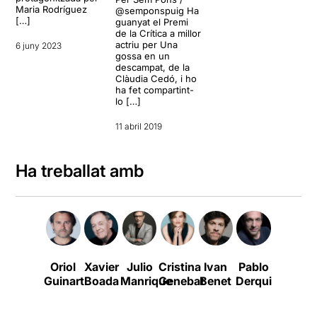
Maria Rodríguez
@semponspuig Ha
[…]
guanyat el Premi
de la Crítica a millor
actriu per Una
6 juny 2023
gossa en un
descampat, de la
Clàudia Cedó, i ho
ha fet compartint-
lo […]
11 abril 2019
Ha treballat amb
Oriol
Xavier
Julio
Cristina
Ivan
Pablo
Xavier
Guinart
Boada
Manrique
Genebat
Benet
Derqui
Ricart