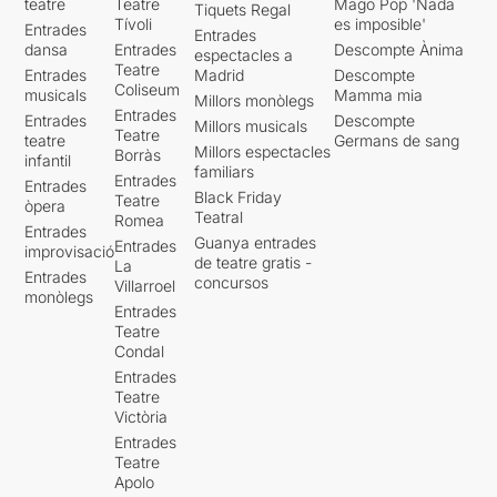
teatre
Teatre
Mago Pop 'Nada
Tiquets Regal
Tívoli
es imposible'
Entrades
Entrades
dansa
Entrades
Descompte Ànima
espectacles a
Teatre
Entrades
Madrid
Descompte
Coliseum
musicals
Mamma mia
Millors monòlegs
Entrades
Entrades
Descompte
Millors musicals
Teatre
teatre
Germans de sang
Millors espectacles
Borràs
infantil
familiars
Entrades
Entrades
Black Friday
Teatre
òpera
Teatral
Romea
Entrades
Guanya entrades
Entrades
improvisació
de teatre gratis -
La
Entrades
concursos
Villarroel
monòlegs
Entrades
Teatre
Condal
Entrades
Teatre
Victòria
Entrades
Teatre
Apolo