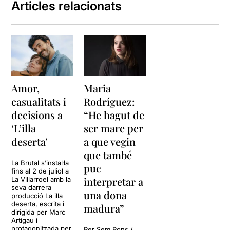
Articles relacionats
Amor,
Maria
casualitats i
Rodríguez:
decisions a
“He hagut de
‘L’illa
ser mare per
deserta’
a que vegin
que també
La Brutal s’instal·la
puc
fins al 2 de juliol a
interpretar a
La Villarroel amb la
seva darrera
una dona
producció La illa
deserta, escrita i
madura”
dirigida per Marc
Artigau i
protagonitzada per
Per Sem Pons /