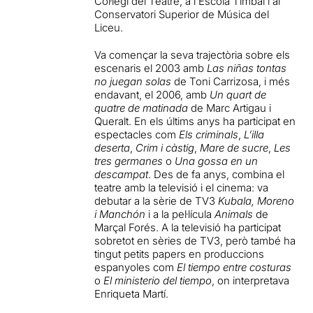
Col·legi del Teatre, a l’Escola Timbal i al
Conservatori Superior de Música del
Liceu.
Va començar la seva trajectòria sobre els
escenaris el 2003 amb
Las niñas tontas
no juegan solas
de Toni Carrizosa, i més
endavant, el 2006, amb
Un quart de
quatre de matinada
de Marc Artigau i
Queralt. En els últims anys ha participat en
espectacles com
Els criminals
,
L’illa
deserta
,
Crim
i càstig
,
Mare de sucre
,
Les
tres germanes
o
Una gossa en un
descampat
. Des de fa anys, combina el
teatre amb la televisió i el cinema: va
debutar a la sèrie de TV3
Kubala, Moreno
i Manchón
i a la pel·lícula
Animals
de
Marçal Forés. A la televisió ha participat
sobretot en sèries de TV3, però també ha
tingut petits papers en produccions
espanyoles com
El tiempo entre costuras
o
El ministerio del tiempo
, on interpretava
Enriqueta Martí.