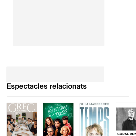
capacitats mentals dels
simis. L’any 1917, Wolfgang
Köhler, un dels científics
d’aquest programa
experimental, va publicar el
monogràfic
La mentalitat
dels simis
, on s’hi descriuen
els experiments realitzats.
En aquest monogràfic, el
simi més avançat es diu
Sultan. Uns mesos més tard,
el novembre de 1917,
Franz
Kafka
publicava aquest
punxant i meravellós relat
Espectacles relacionats
breu.
Ara us prego que aneu aviat
al Teatre Lliure, perquè allí,
Peter el Roig, us ho
asseguro, us posa al davant
un mirall pertorbador. Per
cert, que quan allà veieu en