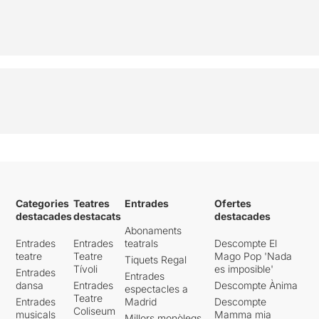
Categories
Teatres
Entrades
Ofertes
destacades
destacats
destacades
Abonaments
Entrades
Entrades
teatrals
Descompte El
teatre
Teatre
Mago Pop 'Nada
Tiquets Regal
Tívoli
es imposible'
Entrades
Entrades
dansa
Entrades
Descompte Ànima
espectacles a
Teatre
Entrades
Madrid
Descompte
Coliseum
musicals
Mamma mia
Millors monòlegs