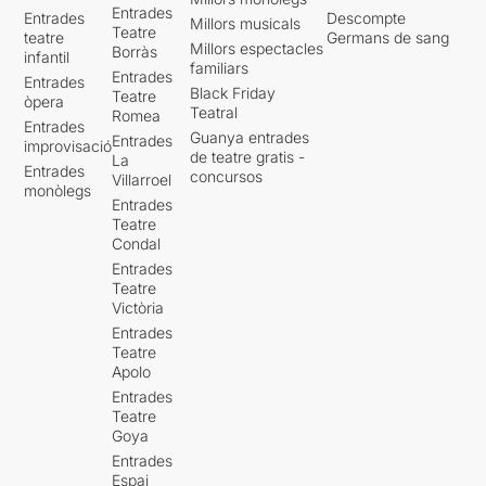
Entrades
Entrades
Descompte
Millors musicals
Teatre
teatre
Germans de sang
Millors espectacles
Borràs
infantil
familiars
Entrades
Entrades
Black Friday
Teatre
òpera
Teatral
Romea
Entrades
Guanya entrades
Entrades
improvisació
de teatre gratis -
La
Entrades
concursos
Villarroel
monòlegs
Entrades
Teatre
Condal
Entrades
Teatre
Victòria
Entrades
Teatre
Apolo
Entrades
Teatre
Goya
Entrades
Espai