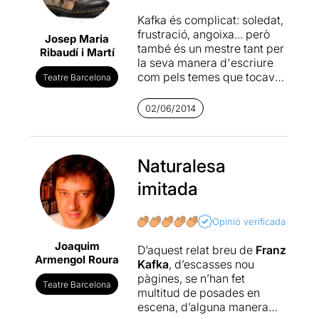
Kafka és complicat: soledat,
frustració, angoixa... però
Josep Maria
també és un mestre tant per
Ribaudí i Martí
la seva manera d'escriure
com pels temes que tocava i
Teatre Barcelona
com els tocava. Doncs el
duo
Ivan Benet
i
Xavi Ricart
02/06/2014
penso que d'aquest petit
monòleg n'han fet una
creació, com dic al
encapçalament, per caure
Naturalesa
de cul. Amb una
imitada
escenografia falsament
pelada Peter el Roig ens ha
anat explicant una part de la
Opinió verificada
seva vida, els últims cinc
Joaquim
anys i els canvis que ha
D’aquest relat breu de
Franz
Armengol Roura
sofert des de que el van
Kafka
, d’escasses nou
caçar a l'Àfrica. Ara és tot un
pàgines, se n’han fet
Teatre Barcelona
personatge que dóna fins i
multitud de posades en
tot conferències, però a la
escena, d’alguna manera
nit, quan arriba a casa...