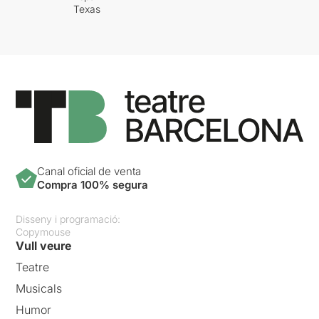
Texas
Canal oficial de venta
Compra 100% segura
Disseny i programació:
Copymouse
Vull veure
Teatre
Musicals
Humor