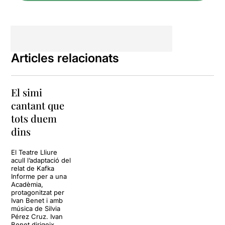
text interessant i vigent, amb
beure aigua. Dos
un estil directe i sobri. Una
escopetades van tombar-lo.
sobrietat que la posada en
L’una va encertar-li la galta,
escena sembla voler
l’altra a sota el maluc.
compensar. Amb interludis
Després d’aquests trets
musicals, actuacions de circ,
Articles relacionats
incomprensibles, Peter el
sorpreses escenogràfiques,
Roig es desvetlla dins una
transicions ben dilatades i,
gàbia a l’entrecoberta d’un
en general, molt d'artifici,
vapor camí d’Europa. I
El simi
sembla que s'intenti vestir
doncs, què fer? Aferrar-se
un text que, en la meva
cantant que
als seus orígens o renunciar
opinió, no ho necessita. Una
tots duem
a tot entossudiment com a
llàstima.
simi lliure per avenir-se al
dins
jou imposat? Si pot triar
Més informació
entre el parc zoològic o les
El Teatre Lliure
varietés se’ns dubte que
acull l’adaptació del
esmerçarà tot el seu esforç
relat de Kafka
Informe per a una
per anar a parar a les
Acadèmia,
varietés, perquè el zoològic
protagonitzat per
és una altra gàbia enreixada.
Ivan Benet i amb
Peter el Roig és
música de Silvia
Pérez Cruz. Ivan
simiescament llest, sap que
Benet dirigeix,