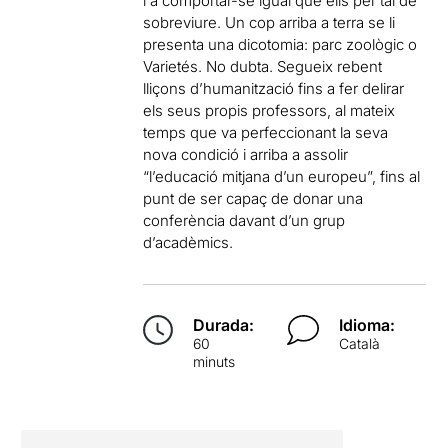
i a comportar-se igual que ells per tal de
sobreviure. Un cop arriba a terra se li
presenta una dicotomia: parc zoològic o
Varietés. No dubta. Segueix rebent
lliçons d’humanització fins a fer delirar
els seus propis professors, al mateix
temps que va perfeccionant la seva
nova condició i arriba a assolir
“l’educació mitjana d’un europeu”, fins al
punt de ser capaç de donar una
conferència davant d’un grup
d’acadèmics.
Durada:
Idioma:
60
Català
minuts