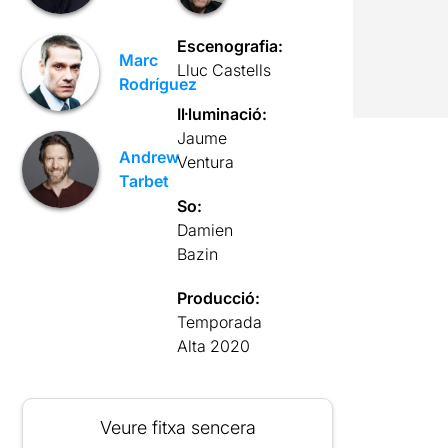
Escenografia:
Marc
Lluc Castells
Rodríguez
Il·luminació:
Jaume
Andrew
Ventura
Tarbet
So:
Damien
Bazin
Producció:
Temporada
Alta 2020
Veure fitxa sencera