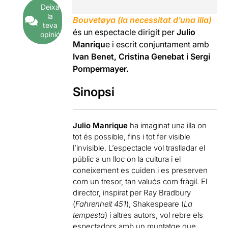
Deixa
la
Bouvetøya (la necessitat d’una illa)
teva
és un espectacle dirigit per
Julio
opinió
Manriqu
e i escrit conjuntament amb
Ivan Benet, Cristina Genebat i Sergi
Pompermayer.
Sinopsi
Julio Manrique
ha imaginat una illa on
tot és possible, fins i tot fer visible
l
’
invisible. L
’
espectacle
vol traslladar
e
l
públic a un lloc on la cultura i el
coneixement es cuiden i
es
preserven
com un tresor, tan valuós com fràgil. El
director, inspirat per Ray
Bradbury
(
Fahrenheit 451
), Shakespeare (
La
tempesta
)
i altres autors, vol rebre
e
ls
espectadors amb un muntatge que