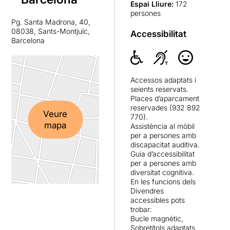
Espai Lliure
:
172
persones
Pg. Santa Madrona, 40,
08038, Sants-Montjuïc,
Accessibilitat
Barcelona
Accessos adaptats i
seients reservats.
Places d’aparcament
reservades (932 892
Veure
770).
mapa
Assistència al mòbil
per a persones amb
discapacitat auditiva.
Guia d’accessibilitat
per a persones amb
diversitat cognitiva.
En les funcions dels
Divendres
accessibles pots
trobar:
Bucle magnètic,
Sobretítols adaptats,