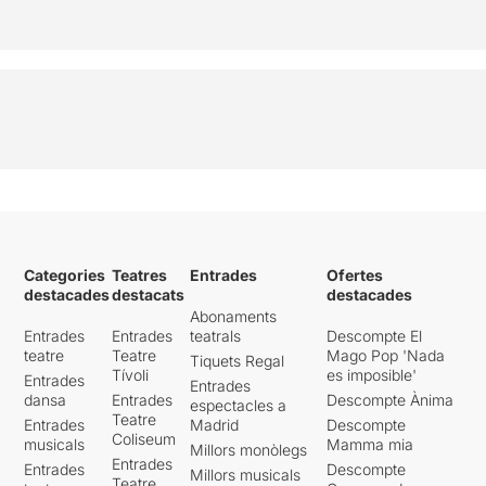
Categories
Teatres
Entrades
Ofertes
destacades
destacats
destacades
Abonaments
Entrades
Entrades
teatrals
Descompte El
teatre
Teatre
Mago Pop 'Nada
Tiquets Regal
Tívoli
es imposible'
Entrades
Entrades
dansa
Entrades
Descompte Ànima
espectacles a
Teatre
Entrades
Madrid
Descompte
Coliseum
musicals
Mamma mia
Millors monòlegs
Entrades
Entrades
Descompte
Millors musicals
Teatre