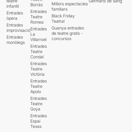
teatre
Germans de sang
Millors espectacles
Borràs
infantil
familiars
Entrades
Entrades
Black Friday
Teatre
òpera
Teatral
Romea
Entrades
Guanya entrades
Entrades
improvisació
de teatre gratis -
La
Entrades
concursos
Villarroel
monòlegs
Entrades
Teatre
Condal
Entrades
Teatre
Victòria
Entrades
Teatre
Apolo
Entrades
Teatre
Goya
Entrades
Espai
Texas