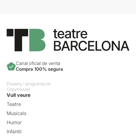
Canal oficial de venta
Compra 100% segura
Disseny i programació:
Copymouse
Vull veure
Teatre
Musicals
Humor
Infantil