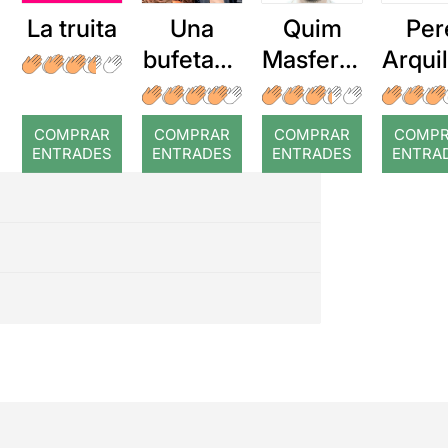
La truita
Una
Quim
Per
bufetada
Masferre
Arqui
a temps
r: Temps
: Cor
romp
COMPRAR
COMPRAR
COMPRAR
COMP
ENTRADES
ENTRADES
ENTRADES
ENTRA