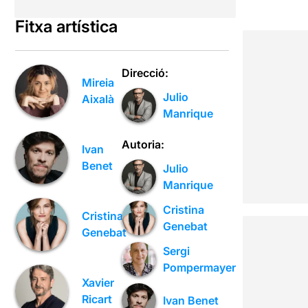
Fitxa artística
Direcció:
Mireia
Julio
Aixalà
Manrique
Autoria:
Ivan
Benet
Julio
Manrique
Cristina
Cristina
Genebat
Genebat
Sergi
Pompermayer
Xavier
Ricart
Ivan Benet