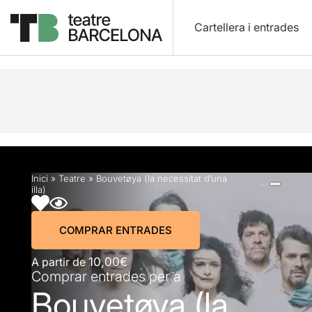
Cartellera i entrades
Descripció
Horaris
Fitxa artística
Fotos i víd
Inici
»
Teatre
»
Bouvetøya (la necessitat d’una
illa)
COMPRAR ENTRADES
A partir de
10,00€
Comprar entrades per a
Bouvetøya (la