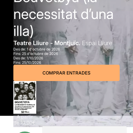
necessitat d’una
illa)
Teatre Lliure - Montjuïc.
Espai Lliure
Des de:
1 d'octubre de 2026
Fins:
25 d'octubre de 2026
Des de:
1/10/2026
Fins:
25/10/2026
COMPRAR ENTRADES
A partir
de
10,00€