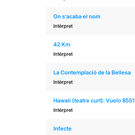
On s’acaba el nom
Intèrpret
42 Km
Intèrpret
La Contemplació de la Bellesa
Intèrpret
Hawaii (teatre curt): Vuelo 855
Intèrpret
Infecte