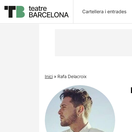
Cartellera i entrades
Inici
»
Rafa Delacroix