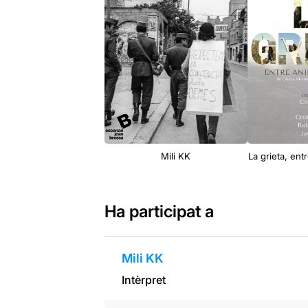
Mili KK
La grieta, ent
Ha participat a
Mili KK
Intèrpret