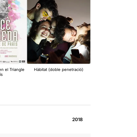
n el Triangle
Hàbitat (doble penetració)
Dramaburg
ís
2018