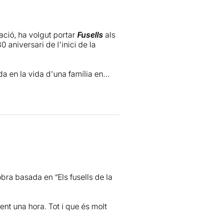
ació, ha volgut portar
Fusells
als
 aniversari de l'inici de la
a en la vida d'una família en
lt aquesta sublevació de l'exèrcit
milers de persones.
strena, aquest passat divendres
escartable Teatre
a la Nau
r expressament que fos així, ras i
ens han agradat moltíssim i
molt la de
Quim Vila, Jaume
obra basada en “Els fusells de la
ent una hora. Tot i que és molt