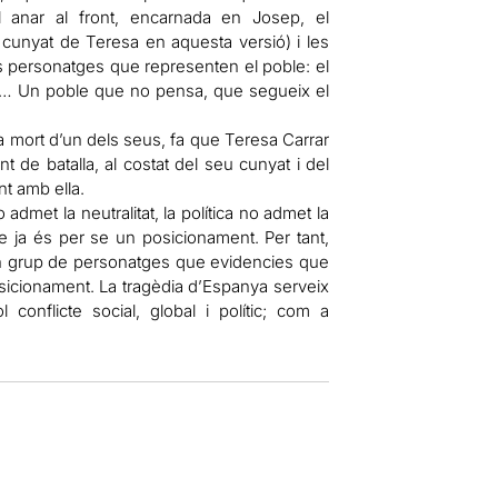
l anar al front, encarnada en Josep, el
l cunyat de Teresa en aquesta versió) i les
os personatges que representen el poble: el
ors… Un poble que no pensa, que segueix el
a mort d’un dels seus, fa que Teresa Carrar
t de batalla, al costat del seu cunyat i del
nt amb ella.
admet la neutralitat, la política no admet la
-se ja és per se un posicionament. Per tant,
un grup de personatges que evidencies que
posicionament. La tragèdia d’Espanya serveix
conflicte social, global i polític; com a