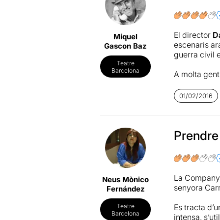
El director
D
Miquel
escenaris ara
Gascon Baz
guerra civil
Teatre
Barcelona
A molta gent
plena guerra 
contra un go
01/02/2016
Nosaltres he
29 de gener 
Ivanow.
Prendre
Un text curt
curt però di
especialment
La Company
Neus Mònico
Madaula, Jo
senyora Carr
Fernández
Ens ha agrad
Es tracta d’
Teatre
Barcelona
intensa, s’ut