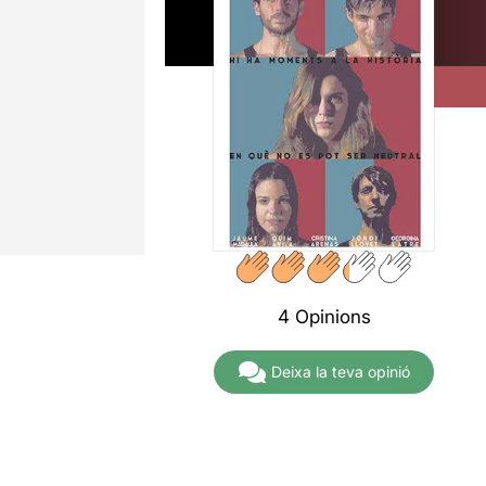
4 Opinions
Deixa la teva opinió