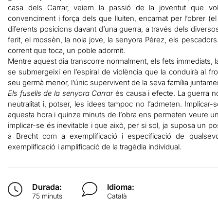
casa dels Carrar, veiem la passió de la joventut que vo
convenciment i força dels que lluiten, encarnat per l’obrer (e
diferents posicions davant d’una guerra, a través dels divers
ferit, el mossèn, la noia jove, la senyora Pérez, els pescad
corrent que toca, un poble adormit.
Mentre aquest dia transcorre normalment, els fets immediats, l
se submergeixi en l’espiral de violència que la conduirà al fron
seu germà menor, l’únic supervivent de la seva família juntame
Els fusells de la senyora Carrar
és causa i efecte. La guerra no 
neutralitat i, potser, les idees tampoc no l’admeten. Implicar
aquesta hora i quinze minuts de l’obra ens permeten veure 
implicar-se és inevitable i que això, per si sol, ja suposa un 
a Brecht com a exemplificació i especificació de qualsevol 
exemplificació i amplificació de la tragèdia individual.
Durada:
Idioma:
75 minuts
Català