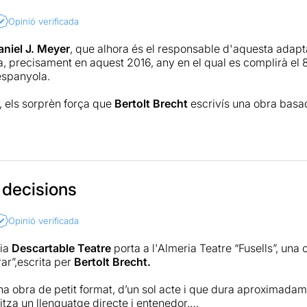
Opinió verificada
aniel J. Meyer
, que alhora és el responsable d'aquesta adapt
, precisament en aquest 2016, any en el qual es complirà el 80
 espanyola.
, els sorprèn força que
Bertolt Brecht
escrivís una obra basad
civil espanyola, però la realitat és que a ell li va marcar i mo
vern democràticament elegit i un morien diàriament milers i 
m tingut la sort de poder veure l'obra prèviament a la seva e
en un assaig, al que vàrem ser convidats per la companyia
D
 decisions
 però amb una intensitat brutal, que segurament Brecht va vole
Opinió verificada
recte. Les interpretacions dels seus principals protagonistes 
 hem de fer notar el treball de
Cristina Arenas
. Però també 
ia
Descartable Teatre
porta a l'Almeria Teatre “Fusells”, una 
rdi Llovet
i
Georgina Latre
.
ar”,escrita per
Bertolt Brecht.
at molt i evidentment la recomanem, si o sí.
una obra de petit format, d’un sol acte i que dura aproximadam
ilitza un llenguatge directe i entenedor.