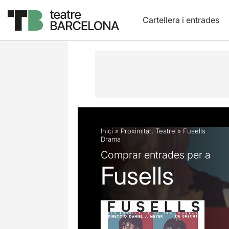
Cartellera i entrades
Descripció
Fitxa artística
Opinion
Inici
»
Proximitat
,
Teatre
»
Fusells
Drama
Comprar entrades per a
Fusells