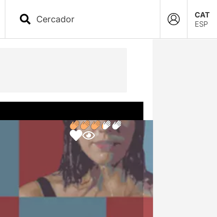
CAT
ESP