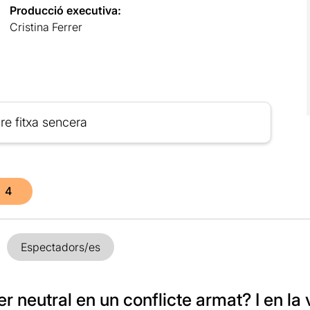
Producció executiva:
Cristina Ferrer
re fitxa sencera
4
Espectadors/es
er neutral en un conflicte armat? I en la 