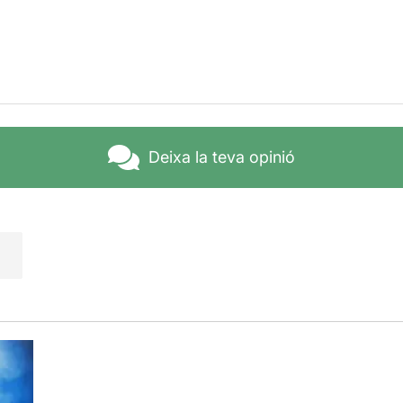
osa música d
'Elena Gadel, Manu Guix i Toni Pagès
, dona aqu
e.
nt està format per actors joves, que ho donen tot a escena, un
ies, sobre tot la part dels personatges masculins, en el que 
el paper de Pedro( el cosí) que està impressionant , en
Jordi 
i en
Quim Vila
en el paper d’en Josep, el germà petit.
Deixa la teva opinió
’equip fa una molt bona feina, menció especial a l’
Alba Macfa
la
Natalia Ra
mos per la il.luminació.
 de tenir a casa nostre, un planter de gent jove amb molt de t
Donem-los suport, s’ho mereixen.
u a temps d’anar-hi.