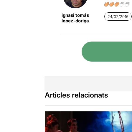
La meravell
a l’espectacl
ignasi tomás
24/02/2016
lopez-doriga
El repartime
extraordinàr
Madaula
en 
del mossèn 
La resta de l
vestuari i a 
Tenim la sort
prometedor. 
Encara hi so
Articles relacionats
*** 1/2