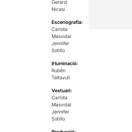
Gerard
Nicasi
Escenografia:
Carlota
Masvidal
Jennifer
Sotillo
Il·luminació:
Rubèn
Taltavull
Vestuari:
Carlota
Masvidal
Jennifer
Sotillo
Producció: