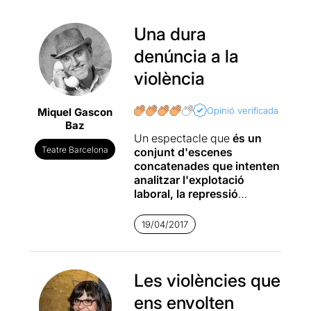
Una dura
denúncia a la
violència
Opinió verificada
Miquel Gascon
Baz
Un espectacle que
és un
Teatre Barcelona
conjunt d'escenes
concatenades que intenten
analitzar l'explotació
laboral, la repressió
política, el masclisme de la
societat
i en general temes
19/04/2017
relacionats amb la injustícia
i
la violència en qualsevol
forma de manifestació.
Les violències que
Un tipus de teatre que
ens envolten
combina el text amb el