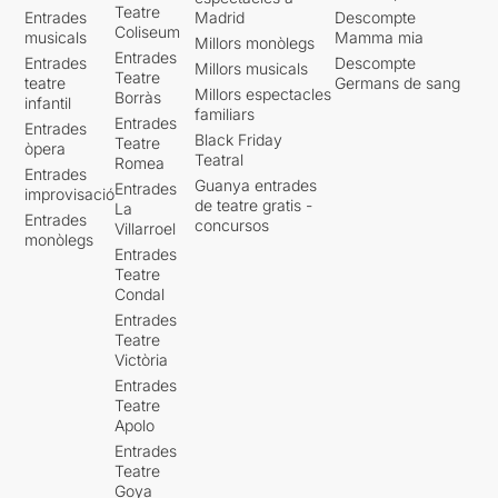
Teatre
Entrades
Madrid
Descompte
Coliseum
musicals
Mamma mia
Millors monòlegs
Entrades
Entrades
Descompte
Millors musicals
Teatre
teatre
Germans de sang
Millors espectacles
Borràs
infantil
familiars
Entrades
Entrades
Black Friday
Teatre
òpera
Teatral
Romea
Entrades
Guanya entrades
Entrades
improvisació
de teatre gratis -
La
Entrades
concursos
Villarroel
monòlegs
Entrades
Teatre
Condal
Entrades
Teatre
Victòria
Entrades
Teatre
Apolo
Entrades
Teatre
Goya