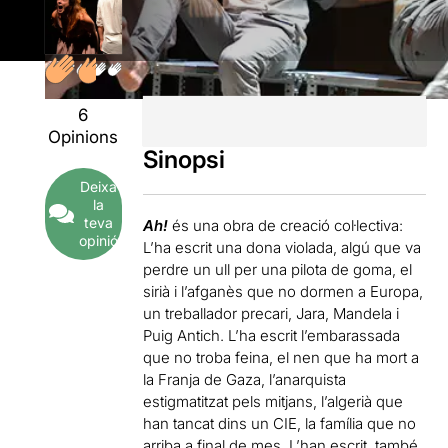
6
Opinions
Sinopsi
Deixa
la
teva
Ah!
és una obra de creació col·lectiva:
opinió
L’ha escrit una dona violada, algú que va
perdre un ull per una pilota de goma, el
sirià i l’afganès que no dormen a Europa,
un treballador precari, Jara, Mandela i
Puig Antich. L’ha escrit l’embarassada
que no troba feina, el nen que ha mort a
la Franja de Gaza, l’anarquista
estigmatitzat pels mitjans, l’algerià que
han tancat dins un CIE, la família que no
arriba a final de mes. L’han escrit, també,