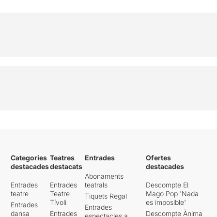
Categories
Teatres
Entrades
Ofertes
destacades
destacats
destacades
Abonaments
Entrades
Entrades
teatrals
Descompte El
teatre
Teatre
Mago Pop 'Nada
Tiquets Regal
Tívoli
es imposible'
Entrades
Entrades
dansa
Entrades
Descompte Ànima
espectacles a