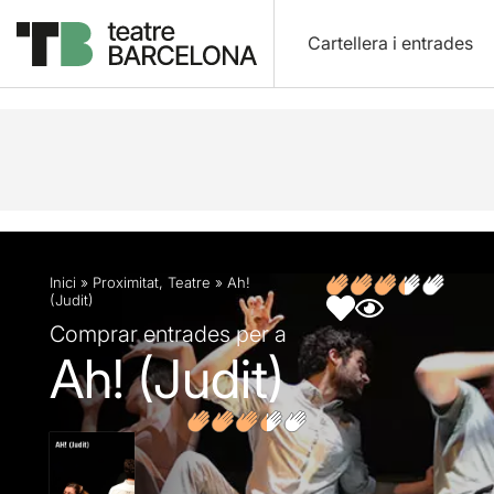
Cartellera i entrades
Descripció
Fitxa artística
Opinions
Articles
Inici
»
Proximitat
,
Teatre
»
Ah!
(Judit)
Comprar entrades per a
Ah! (Judit)