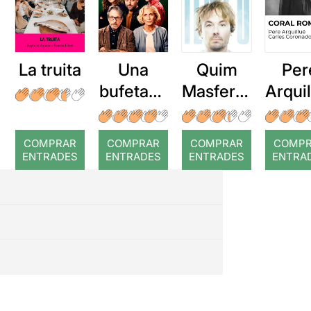
La truita
Una
Quim
Per
bufetada
Masferre
Arqui
a temps
r: Temps
: Cor
romp
COMPRAR
COMPRAR
COMPRAR
COMP
ENTRADES
ENTRADES
ENTRADES
ENTRA