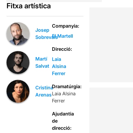
Fitxa artística
Companyia:
Josep
El Martell
Sobrevals
Direcció:
Martí
Laia
Salvat
Alsina
Ferrer
Dramatúrgia:
Cristina
Laia Alsina
Arenas
Ferrer
Ajudantia
de
direcció: