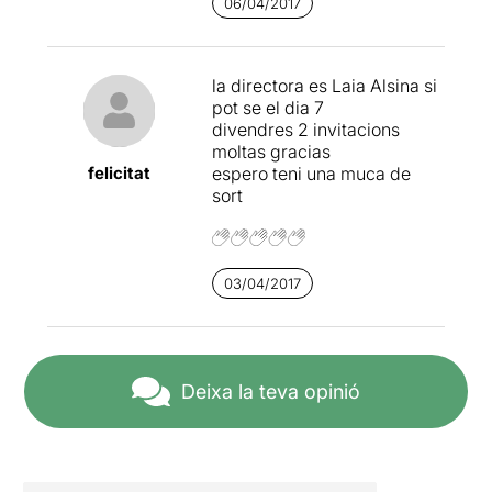
Martell
i l'
Atrium
s'hi hagin
06/04/2017
atrevit.
la directora es Laia Alsina si
pot se el dia 7
divendres 2 invitacions
moltas gracias
felicitat
espero teni una muca de
sort
03/04/2017
Deixa la teva opinió