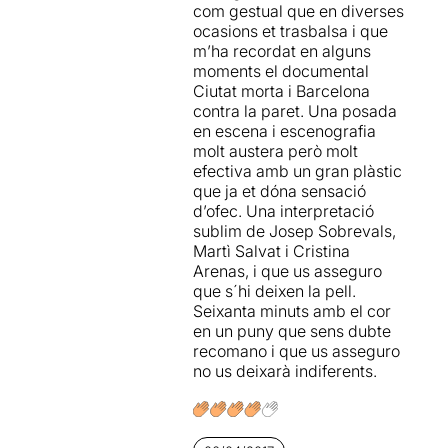
seva experiència en
com gestual que en diverses
ser matèria primera per al
espectacles de carrer el fan
ocasions et trasbalsa i que
teatre, és clar, però Laia
destacar especialment. Així,
m’ha recordat en alguns
Alsina llença la denúncia
tot i que es pot trobar a faltar
moments el documental
des del convencionalisme
més emotivitat en algun
Ciutat morta i Barcelona
que defuig des del punt de
moment,
Ah! (Judit)
contra la paret. Una posada
vista estructural, i perd
funciona en la seva vessant
en escena i escenografia
força. Les referències al
ètica, estètica i política,
molt austera però molt
McDonalds i a Zara són
portant a escena la veu dels
efectiva amb un gran plàstic
massa evidents, i no fan el
oprimits, cosa que mai
que ja et dóna sensació
mal que caldria.
deixarà de ser valuosa i
d’ofec. Una interpretació
necessària per si mateixa.
sublim de Josep Sobrevals,
Bona feina de
Josep
Martì Salvat i Cristina
Sobrevals
,
Marti Salvat
i
Arenas, i que us asseguro
Cristina Arenas
, que
que s´hi deixen la pell.
expressen amb tot allò que
Seixanta minuts amb el cor
poden i amb tot allò que
en un puny que sens dubte
tenen, o donen tot durant
recomano i que us asseguro
l'hora que dura l'espectacle.
no us deixarà indiferents.
Cal reivindicar la tradició i la
poètica brossiana amb
valentia, i celebrem que
El