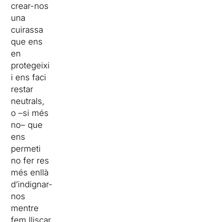
crear-nos
una
cuirassa
que ens
en
protegeixi
i ens faci
restar
neutrals,
o –si més
no– que
ens
permeti
no fer res
més enllà
d’indignar-
nos
mentre
fem lliscar