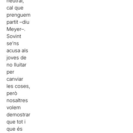
neutral,
cal que
prenguem
partit –diu
Meyer–.
Sovint
se’ns
acusa als
joves de
no lluitar
per
canviar
les coses,
però
nosaltres
volem
demostrar
que tot i
que és