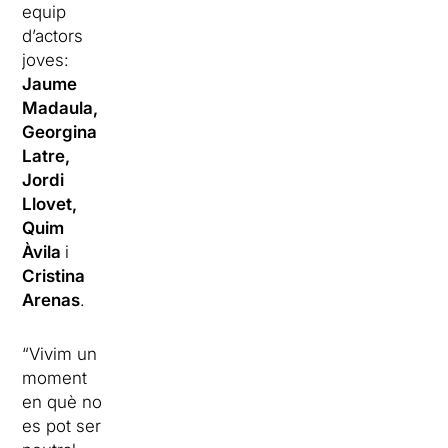
equip
d’actors
joves:
Jaume
Madaula,
Georgina
Latre,
Jordi
Llovet,
Quim
Àvila
i
Cristina
Arenas
.
“Vivim un
moment
en què no
es pot ser