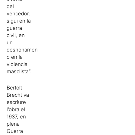
del
vencedor:
sigui en la
guerra
civil, en
un
desnonament
o en la
violència
masclista”.
Bertolt
Brecht va
escriure
l’obra el
1937, en
plena
Guerra