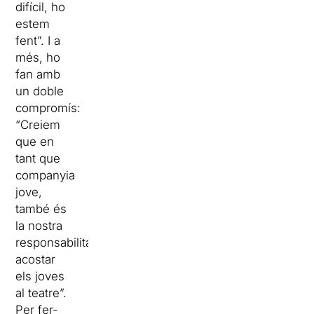
difícil, ho
estem
fent”. I a
més, ho
fan amb
un doble
compromís:
“Creiem
que en
tant que
companyia
jove,
també és
la nostra
responsabilitat
acostar
els joves
al teatre”.
Per fer-