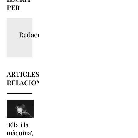
PER
Redacció
ARTICLES
RELACIONATS
‘Ella i la
‘Sonrisas
Unes
màquina’,
y
vacances a