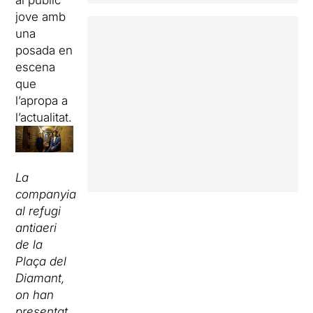
al públic
jove amb
una
posada en
escena
que
l’apropa a
l’actualitat.
La
companyia
al refugi
antiaeri
de la
Plaça del
Diamant,
on han
presentat