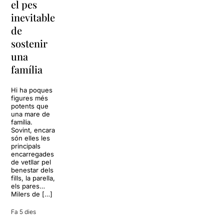
el pes
lágrimas’
‘Cancun’
inevitable
torna a
per
de
Barcelona
replantejar
sostenir
tota una
La música
una
vida
tornarà a
família
omplir la casa
dels Von
Sol, platja,
Trapp.
còctels i un
Hi ha poques
Sonrisas y
resort
figures més
lágrimas, un
paradisíac.
potents que
dels grans
L’escenari
una mare de
clàssics de la
sembla perfecte
família.
història del
per
Sovint, encara
teatre musical,
desconnectar
són elles les
arribarà al
de la rutina,
principals
Teatre Apolo
però una
encarregades
del 17 al […]
conversa
de vetllar pel
inoportuna pot
benestar dels
27 juliol 2026
convertir unes
fills, la parella,
vacances entre
els pares…
amics en una
Milers de […]
revisió completa
de […]
Fa 5 dies