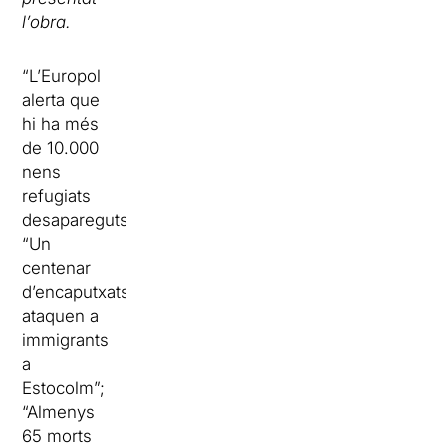
l’obra.
“L’Europol
alerta que
hi ha més
de 10.000
nens
refugiats
desapareguts”;
“Un
centenar
d’encaputxats
ataquen a
immigrants
a
Estocolm”;
“Almenys
65 morts