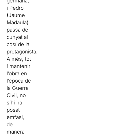
germana,
i Pedro
(Jaume
Madaula)
passa de
cunyat al
cosí de la
protagonista.
A més, tot
i mantenir
l’obra en
l’època de
la Guerra
Civil, no
s’hi ha
posat
èmfasi,
de
manera