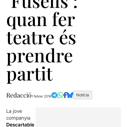
‘Fusells’:
quan fer
teatre és
prendre
partit
Redacció
Notícia
1 febrer 2016
La jove
companyia
Descartable