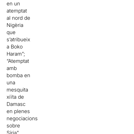
en un
atemptat
al nord de
Nigèria
que
s’atribueix
a Boko
Haram”;
“Atemptat
amb
bomba en
una
mesquita
xiïta de
Damasc
en plenes
negociacions
sobre
Síria”.