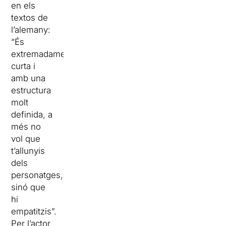
en els
textos de
l’alemany:
“És
extremadament
curta i
amb una
estructura
molt
definida, a
més no
vol que
t’allunyis
dels
personatges,
sinó que
hi
empatitzis”.
Per l’actor