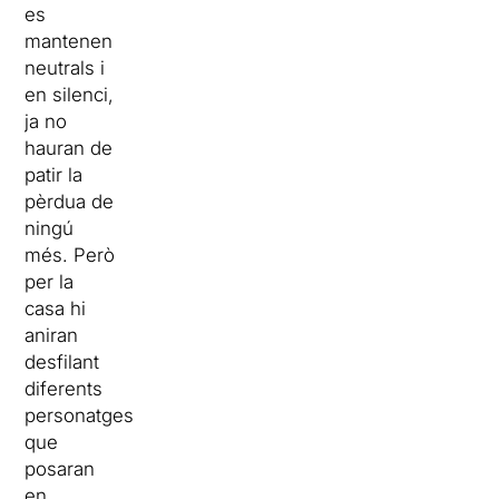
es
mantenen
neutrals i
en silenci,
ja no
hauran de
patir la
pèrdua de
ningú
més. Però
per la
casa hi
aniran
desfilant
diferents
personatges
que
posaran
en