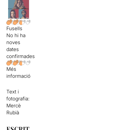
Fusells
No hi ha
noves
dates
confirmades
Més
informació
Text i
fotografia:
Mercè
Rubià
ESCRIT