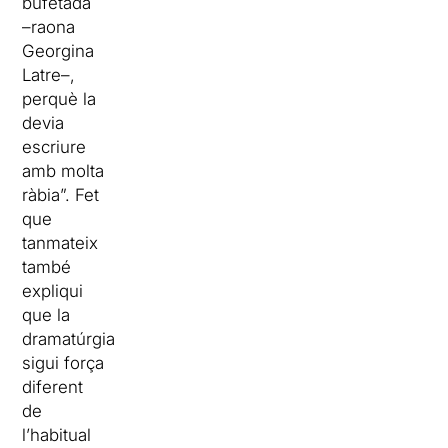
bufetada
–raona
Georgina
Latre–,
perquè la
devia
escriure
amb molta
ràbia”. Fet
que
tanmateix
també
expliqui
que la
dramatúrgia
sigui força
diferent
de
l’habitual