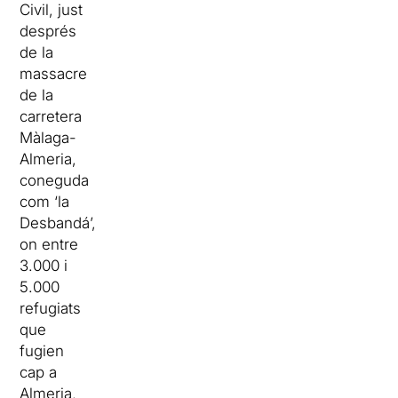
Civil, just
després
de la
massacre
de la
carretera
Màlaga-
Almeria,
coneguda
com ‘la
Desbandá’,
on entre
3.000 i
5.000
refugiats
que
fugien
cap a
Almeria,