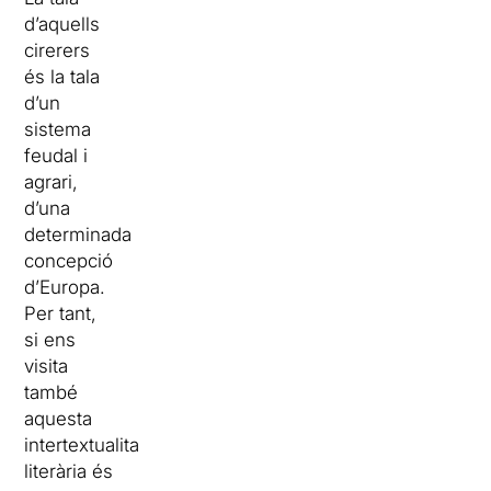
d’aquells
cirerers
és la tala
d’un
sistema
feudal i
agrari,
d’una
determinada
concepció
d’Europa.
Per tant,
si ens
visita
també
aquesta
intertextualitat
literària és