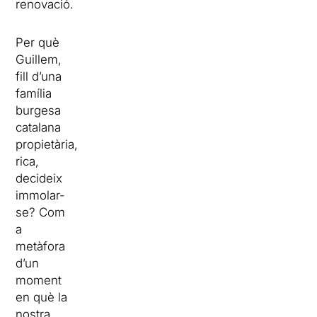
renovació.
Per què
Guillem,
fill d’una
família
burgesa
catalana
propietària,
rica,
decideix
immolar-
se? Com
a
metàfora
d’un
moment
en què la
nostra