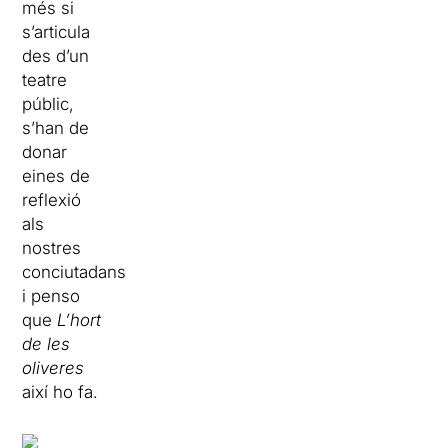
més si
s’articula
des d’un
teatre
públic,
s’han de
donar
eines de
reflexió
als
nostres
conciutadans,
i penso
que
L’hort
de les
oliveres
així ho fa.