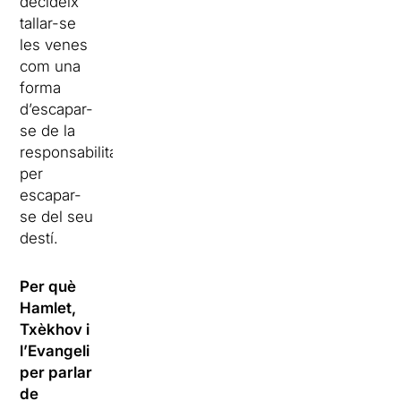
decideix
tallar-se
les venes
com una
forma
d’escapar-
se de la
responsabilitat
per
escapar-
se del seu
destí.
Per què
Hamlet,
Txèkhov i
l’Evangeli
per parlar
de