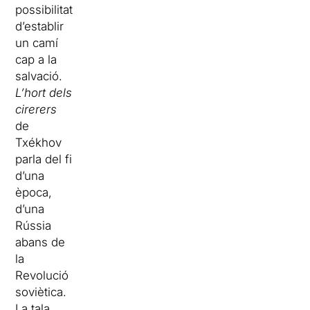
possibilitat
d’establir
un camí
cap a la
salvació.
L’hort dels
cirerers
de
Txékhov
parla del fi
d’una
època,
d’una
Rússia
abans de
la
Revolució
soviètica.
La tala