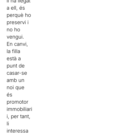
li ha llegat
a ell, és
perquè ho
preservi i
no ho
vengui.
En canvi,
la filla
està a
punt de
casar-se
amb un
noi que
és
promotor
immobiliari
i, per tant,
li
interessa