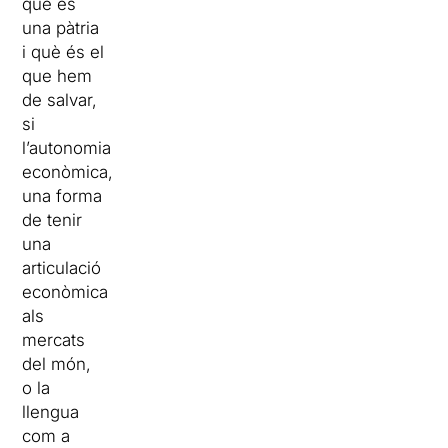
que és
una pàtria
i què és el
que hem
de salvar,
si
l’autonomia
econòmica,
una forma
de tenir
una
articulació
econòmica
als
mercats
del món,
o la
llengua
com a