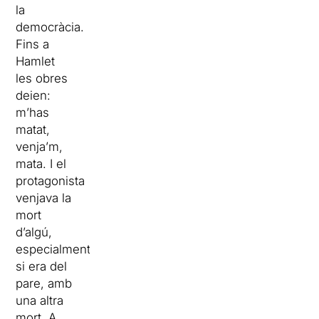
la
democràcia.
Fins a
Hamlet
les obres
deien:
m’has
matat,
venja’m,
mata. I el
protagonista
venjava la
mort
d’algú,
especialment
si era del
pare, amb
una altra
mort. A