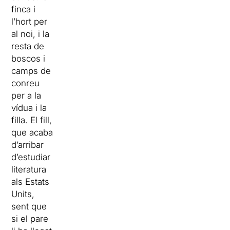
finca i
l’hort per
al noi, i la
resta de
boscos i
camps de
conreu
per a la
vídua i la
filla. El fill,
que acaba
d’arribar
d’estudiar
literatura
als Estats
Units,
sent que
si el pare