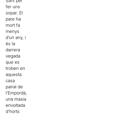
Sant per
fer uns
sopar. El
pare ha
mort fa
menys
d’un any, i
és la
darrera
vegada
que es
troben en
aquesta
casa
pairal de
l’Empordà,
una masia
envoltada
d’horts