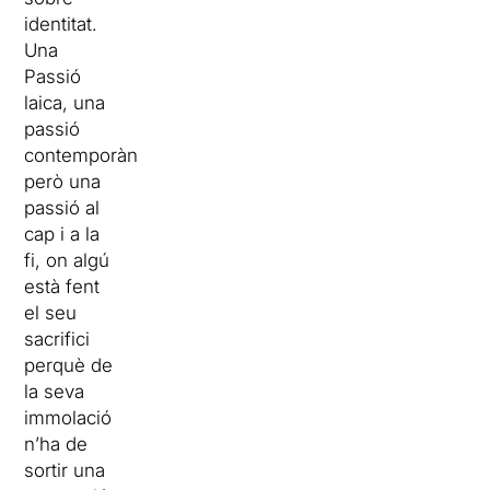
identitat.
Una
Passió
laica, una
passió
contemporània,
però una
passió al
cap i a la
fi, on algú
està fent
el seu
sacrifici
perquè de
la seva
immolació
n’ha de
sortir una