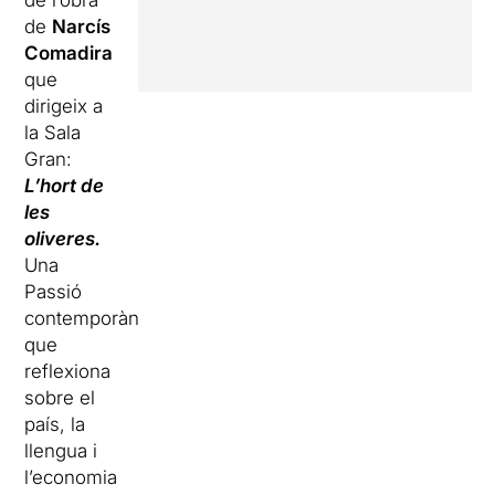
de l’obra
de
Narcís
Comadira
que
dirigeix a
la Sala
Gran:
L’hort de
les
oliveres.
Una
Passió
contemporània
que
reflexiona
sobre el
país, la
llengua i
l’economia