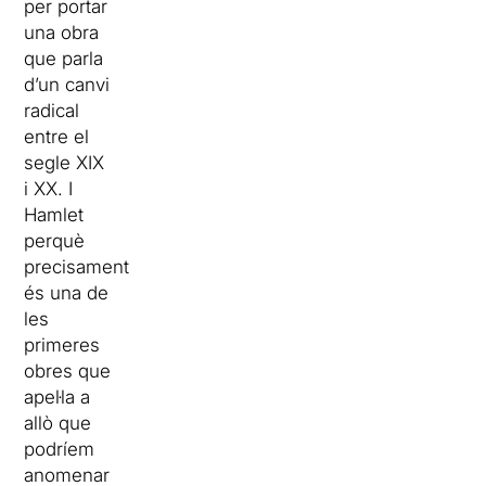
per portar
una obra
que parla
d’un canvi
radical
entre el
segle XIX
i XX. I
Hamlet
perquè
precisament
és una de
les
primeres
obres que
apel·la a
allò que
podríem
anomenar