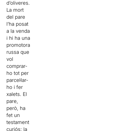
d’oliveres.
La mort
del pare
l’ha posat
a la venda
i hi ha una
promotora
russa que
vol
comprar-
ho tot per
parcel·lar-
ho i fer
xalets. El
pare,
però, ha
fet un
testament
curiós: la