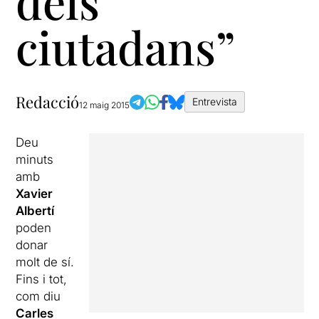
dels
ciutadans”
Redacció
Entrevista
12 maig 2015
Deu
minuts
amb
Xavier
Albertí
poden
donar
molt de sí.
Fins i tot,
com diu
Carles