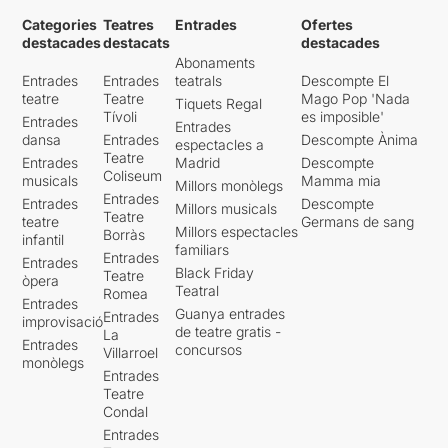
Categories
Teatres
Entrades
Ofertes
destacades
destacats
destacades
Abonaments
Entrades
Entrades
teatrals
Descompte El
teatre
Teatre
Mago Pop 'Nada
Tiquets Regal
Tívoli
es imposible'
Entrades
Entrades
dansa
Entrades
Descompte Ànima
espectacles a
Teatre
Entrades
Madrid
Descompte
Coliseum
musicals
Mamma mia
Millors monòlegs
Entrades
Entrades
Descompte
Millors musicals
Teatre
teatre
Germans de sang
Millors espectacles
Borràs
infantil
familiars
Entrades
Entrades
Black Friday
Teatre
òpera
Teatral
Romea
Entrades
Guanya entrades
Entrades
improvisació
de teatre gratis -
La
Entrades
concursos
Villarroel
monòlegs
Entrades
Teatre
Condal
Entrades