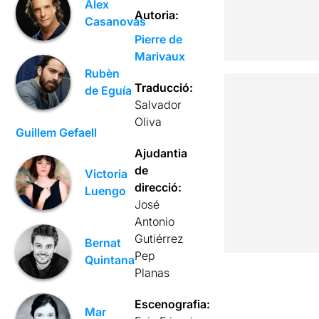
Àlex
Autoria:
Casanovas
Pierre de
Marivaux
Rubèn
Traducció:
de Eguía
Salvador
Oliva
Guillem Gefaell
Ajudantia
de
Victoria
direcció:
Luengo
José
Antonio
Gutiérrez
Bernat
Pep
Quintana
Planas
Escenografia:
Mar