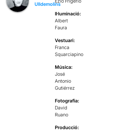
Ezio Frigerio
Ulldemolins
Il·luminació:
Albert
Faura
Vestuari:
Franca
Squarciapino
Música:
José
Antonio
Gutiérrez
Fotografia:
David
Ruano
Producció: