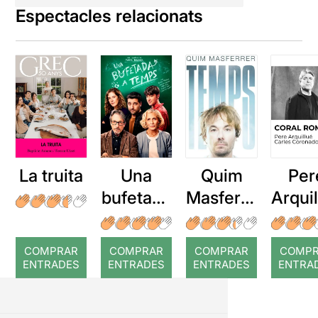
Espectacles relacionats
La truita
Una
Quim
Per
bufetada
Masferre
Arqui
a temps
r: Temps
: Cor
romp
COMPRAR
COMPRAR
COMPRAR
COMP
ENTRADES
ENTRADES
ENTRADES
ENTRA