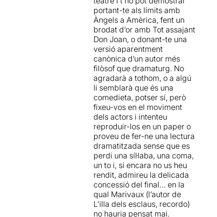
teatre i t’ho pot demostrar
anys després de la seva
esdevingut també... una
portant-te als límits amb
polèmica destitució. La
peça de museu.
Àngels a Amèrica, fent un
proposta és molt
brodat d’or amb Tot assajant
respectuosa amb l'esperit
Tot i així, no vull dir que
Don Joan, o donant-te una
de l'època en què es va
aquesta sigui una proposta
versió aparentment
escriure i ha optat per una
desdenyable.
Josep Maria
canònica d’un autor més
posada en escena
Flotats
dirigeix sempre amb
filòsof que dramaturg. No
preciosista que, per
molt de gust, i algunes
agradarà a tothom, o a algú
moments, sembla la imatge
escenes -com per exemple
li semblarà que és una
en moviment d'un quadre
la del final- demostren que
comedieta, potser sí, però
d'estil rococó. No obstant
segueix en plena forma i que
fixeu-vos en el moviment
això, la lleugeresa del seu
segurament no trigarà gaire
dels actors i intenteu
argument funciona com a
en donar-nos una altra
pièce
reproduir-los en un paper o
objecte d'estudi però,
bien faite.
Tant de bo que
proveu de fer-ne una lectura
malgrat tenir un ritme
pugui tornar a ser al TNC.
dramatitzada sense que es
correcte, per l'espectador
perdi una síl·laba, una coma,
actual, probablement, acabi
un to i, si encara no us heu
per fer-se llarga, previsible i
rendit, admireu la delicada
reiterativa. Com acostuma a
concessió del final… en la
passar en aquests tipus
qual Marivaux (l’autor de
d'espectacles, els
L’illa dels esclaus, recordo)
personatges dels criats
no hauria pensat mai.
(interpretats aquí pels molt