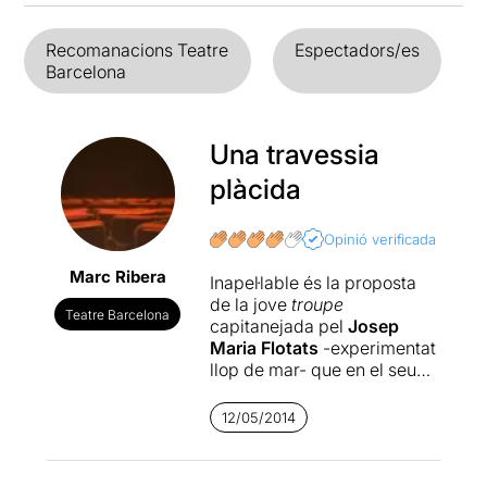
Recomanacions Teatre
Espectadors/es
Barcelona
Una travessia
plàcida
Opinió verificada
Marc Ribera
Inapel·lable és la proposta
de la jove
troupe
Teatre Barcelona
capitanejada pel
Josep
Maria Flotats
-experimentat
llop de mar- que en el seu
retorn al TNC composa un
disseny d’intencions
12/05/2014
intel·ligent i ric en matisos
que els grumets a càrrec
executen amb excel·lència