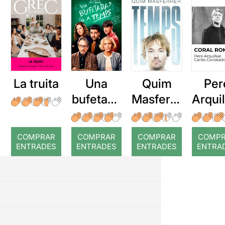
La truita
Una
Quim
Per
bufetada
Masferre
Arqui
a temps
r: Temps
: Cor
romp
COMPRAR
COMPRAR
COMPRAR
COMP
ENTRADES
ENTRADES
ENTRADES
ENTRA