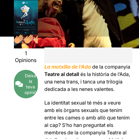
1
Opinions
La motxilla de l’Ada
de la companyia
Teatre al detall
és la història de l’Ada,
Deixa
la
una nena trans, i tanca una trilogia
teva
dedicada a les nenes valentes.
opinió
La identitat sexual té més a veure
amb els òrgans sexuals que tenim
entre les cames o amb allò que tenim
al cap? S’ho han preguntat els
membres de la companyia Teatre al