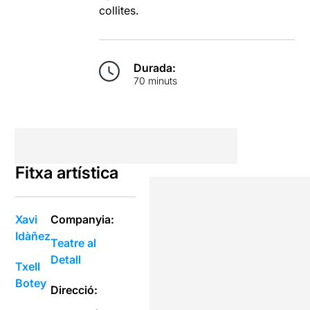
collites.
Durada:
70 minuts
Fitxa artística
Xavi
Companyia:
Idàñez
Teatre al
Detall
Txell
Botey
Direcció: