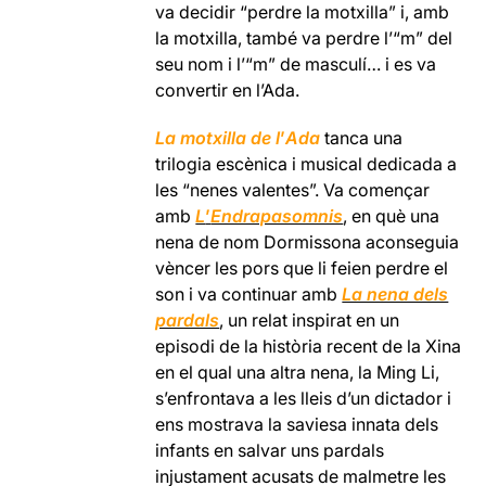
va decidir “perdre la motxilla” i, amb
la motxilla, també va perdre l’“m” del
seu nom i l’“m” de masculí… i es va
convertir en l’Ada.
La motxilla de l
’
Ada
tanca una
trilogia escènica i musical dedicada a
les “nenes valentes”. Va començar
amb
L
’
Endrapasomnis
, en què una
nena de nom Dormissona aconseguia
vèncer les pors que li feien perdre el
son i va continuar amb
La nena dels
pardals
, un relat inspirat en un
episodi de la història recent de la Xina
en el qual una altra nena, la Ming Li,
s’enfrontava a les lleis d’un dictador i
ens mostrava la saviesa innata dels
infants en salvar uns pardals
injustament acusats de malmetre les