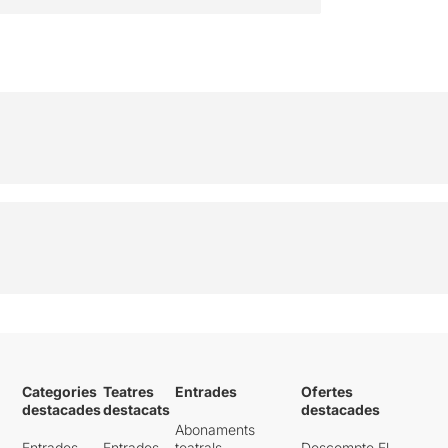
Categories
Teatres
Entrades
Ofertes
destacades
destacats
destacades
Abonaments
Entrades
Entrades
teatrals
Descompte El