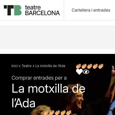
Cartellera i entrades
Descripció
Fitxa artística
Fotos i vídeos
Opin
Inici
»
Teatre
»
La motxilla de l’Ada
Comprar entrades per a
La motxilla de
l’Ada