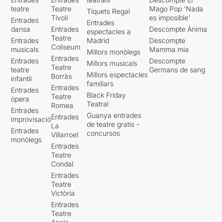
teatre
Teatre
Mago Pop 'Nada
Tiquets Regal
Tívoli
es imposible'
Entrades
Entrades
dansa
Entrades
Descompte Ànima
espectacles a
Teatre
Entrades
Madrid
Descompte
Coliseum
musicals
Mamma mia
Millors monòlegs
Entrades
Entrades
Descompte
Millors musicals
Teatre
teatre
Germans de sang
Millors espectacles
Borràs
infantil
familiars
Entrades
Entrades
Black Friday
Teatre
òpera
Teatral
Romea
Entrades
Guanya entrades
Entrades
improvisació
de teatre gratis -
La
Entrades
concursos
Villarroel
monòlegs
Entrades
Teatre
Condal
Entrades
Teatre
Victòria
Entrades
Teatre