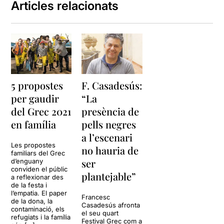
Articles relacionats
5 propostes
F. Casadesús:
per gaudir
“La
del Grec 2021
presència de
en família
pells negres
a l’escenari
Les propostes
no hauria de
familiars del Grec
ser
d’enguany
conviden el públic
plantejable”
a reflexionar des
de la festa i
l’empatia. El paper
Francesc
de la dona, la
Casadesús afronta
contaminació, els
el seu quart
refugiats i la família
Festival Grec com a