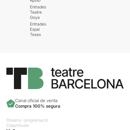
Apolo
Entrades
Teatre
Goya
Entrades
Espai
Texas
Canal oficial de venta
Compra 100% segura
Disseny i programació:
Copymouse