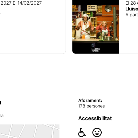
e 2027
El 14/02/2027
El 28
Lluïs
€
A part
a
Aforament:
178 persones
na
Accessibilitat