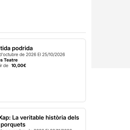
mílies de la Vila de Gràcia amb
sos de vida.
tida podrida
 d'octubre de 2026
El 25/10/2026
os Teatre
ir de
10,00€
Xap: La veritable història dels
s porquets