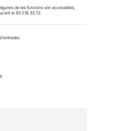
Algunes de les funcions són accessibles,
rucant al 93 218 33 72.
 d'entrades
it