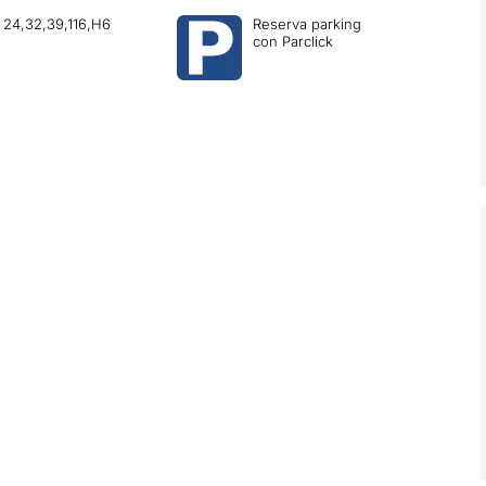
24,32,39,116,H6
Reserva parking
con Parclick