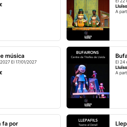
El 22
€
Lluïs
A part
 de música
Buf
 2027
El 17/01/2027
El 24
Lluïs
€
A part
 fa por
Llep