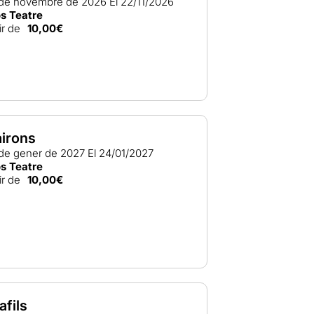
 de novembre de 2026
El 22/11/2026
os Teatre
ir de
10,00€
airons
 de gener de 2027
El 24/01/2027
os Teatre
ir de
10,00€
afils