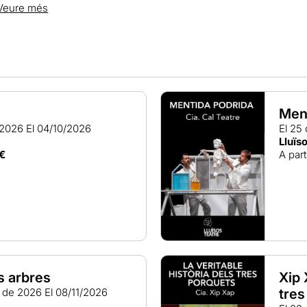
amb programació per a nadons, atenent a les necessitats de les fa
Veure més
espectacles destinats a estimular els infants des dels primers me
Men
 2026
El 04/10/2026
El 25
Lluïs
€
A part
s arbres
Xip 
e de 2026
El 08/11/2026
tre