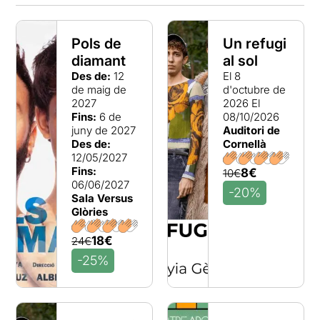
Pols de
Un refugi
diamant
al sol
Des de:
12
El 8
de maig de
d'octubre de
2027
2026
El
Fins:
6 de
08/10/2026
juny de 2027
Auditori de
Des de:
Cornellà
12/05/2027
Fins:
8€
10€
06/06/2027
-20%
Sala Versus
Glòries
18€
24€
-25%