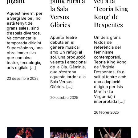
jugant
punk rural a
veu a la
la Sala
‘Teoria King
Aquest hivern, per
Versus
Kong’ de
a Sergi Belbel, no
Glòries
Despentes
està tenyit de
grans sales, sinó
d’espais diversos.
Apunta Teatre
Un dels grans
Va començar la
debuta en el
textos de
temporada dirigint
gènere musical
referència del
Supersàpiens, una
amb Un refugi al
feminisme
obra immersiva
sol, una producció
contemporani,
que combina
valenta i emocional
Teoria King Kong
teatre, tecnologia,
de la Cia. Gèminis,
de Virginie
arts digitals […]
que s’estrena
Despentes, fa el
aquesta tardor a la
salt al teatre amb
23 desembre 2025
Sala Versus
una adaptació
Glòries. […]
dirigida per Isis
Martín (La
Virgueria) i
20 octubre 2025
interpretada […]
26 febrer 2025