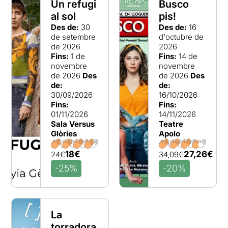
Un refugi
Busco
al sol
pis!
Des de:
30
Des de:
16
de setembre
d'octubre de
de 2026
2026
Fins:
1 de
Fins:
14 de
novembre
novembre
de 2026
Des
de 2026
Des
de:
de:
30/09/2026
16/10/2026
Fins:
Fins:
01/11/2026
14/11/2026
Sala Versus
Teatre
Glòries
Apolo
18€
27,26€
24€
34,09€
-25%
-20%
La
torradora