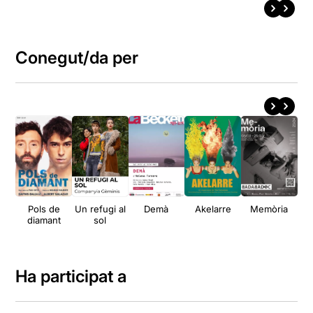
Conegut/da per
Pols de
Un refugi al
Demà
Akelarre
Memòria
El 
diamant
sol
Ha participat a