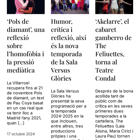
‘Pols de
Humor,
‘Akelarre’, el
diamant’, una
crítica i
cabaret
reflexió
reflexió, així
gamberro de
sobre
és la nova
The
l’homofòbia i
temporada
Feliuettes,
la pressió
de la Sala
torna al
mediàtica
Versus
Teatre
Glòries
Condal
La Villarroel
recupera fins al 21
La Sala Versus
Després de la bona
de novembre Pols
Glòries ha
acollida tant de
de diamant, un text
presentat la seva
públic com de
de Pau Coya basat
programació per a
crítica en les seves
en un cas real que
la temporada
primeres dues
va tenir lloc a
2024-2025 en la
temporades a la
Madrid l’any 2021,
que inclouen,
cartellera, The
quan […]
entre altres, tres
Feliuettes (Laia
produccions
Alsina, Maria Cirici i
17 octubre 2024
pròpies i una
Laura Pau) tornen