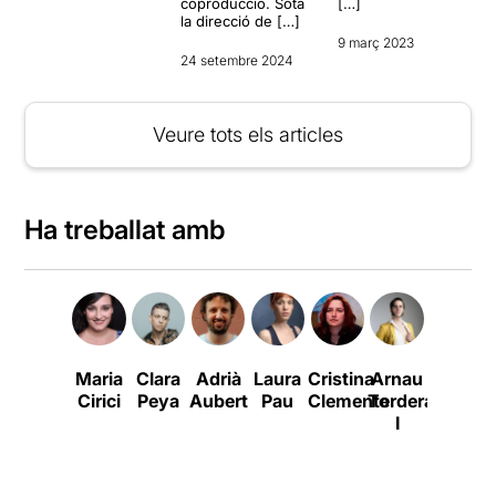
coproducció. Sota
[…]
la direcció de […]
9 març 2023
24 setembre 2024
Veure tots els articles
Ha treballat amb
Maria
Clara
Adrià
Laura
Cristina
Arnau
Clàudia
Cirici
Peya
Aubert
Pau
Clemente
Tordera
Cedó
E
I