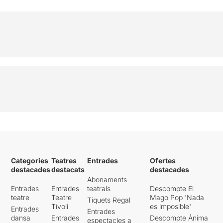
Categories
Teatres
Entrades
Ofertes
destacades
destacats
destacades
Abonaments
Entrades
Entrades
teatrals
Descompte El
teatre
Teatre
Mago Pop 'Nada
Tiquets Regal
Tívoli
es imposible'
Entrades
Entrades
dansa
Entrades
Descompte Ànima
espectacles a