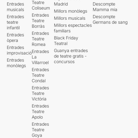
Teatre
Entrades
Madrid
Descompte
Coliseum
musicals
Mamma mia
Millors monòlegs
Entrades
Entrades
Descompte
Millors musicals
Teatre
teatre
Germans de sang
Millors espectacles
Borràs
infantil
familiars
Entrades
Entrades
Black Friday
Teatre
òpera
Teatral
Romea
Entrades
Guanya entrades
Entrades
improvisació
de teatre gratis -
La
Entrades
concursos
Villarroel
monòlegs
Entrades
Teatre
Condal
Entrades
Teatre
Victòria
Entrades
Teatre
Apolo
Entrades
Teatre
Goya