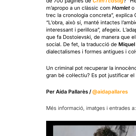
de 700 pàgines de
Crim i càstig
? “He
m’apropo a un clàssic com
Hamlet
o
trec la cronologia concreta”, explica
“L’obra, això sí, manté intactes l’amb
interessant i perillosa”, afegeix. L’ad
que fa Dostoievski, de manera que
e
social. De fet, la traducció de
Miquel
dialectalismes i formes antigues i col·
Un criminal pot recuperar la innocènc
gran bé col·lectiu? Es pot justificar e
Per Aída Pallarès /
@aidapallares
Més informació, imatges i entrades a: