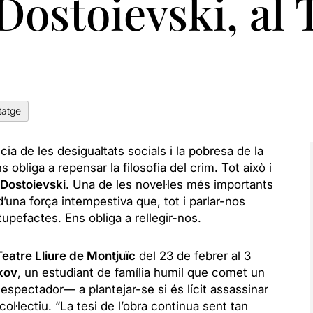
 Dostoievski, al 
tatge
ia de les desigualtats socials i la pobresa de la
 obliga a repensar la filosofia del crim. Tot això i
 Dostoievski
. Una de les novel·les més importants
una força intempestiva que, tot i parlar-nos
upefactes. Ens obliga a rellegir-nos.
Teatre Lliure de Montjuïc
del 23 de febrer al 3
kov
, un estudiant de família humil que comet un
 espectador— a plantejar-se si és lícit assassinar
col·lectiu.
“La tesi de l’obra continua sent tan