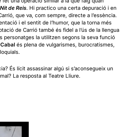
 fet una operació similar a la que faig quan
Nit de Reis
. Hi practico una certa depuració i en
 Carrió, que va, com sempre, directe a l’essència.
ientació i el sentit de l’humor, que la torna més
aptació de Carrió també és fidel a l’ús de la llengua
ls personatges la utilitzen segons la seva funció
 Cabal
és plena de vulgarismes, burocratismes,
loquials.
ia? És lícit assassinar algú si s’aconsegueix un
l mal? La resposta al Teatre Lliure.