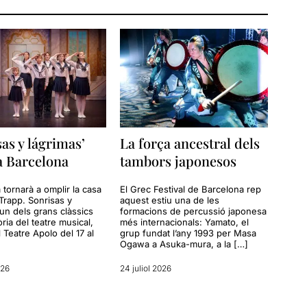
sas y lágrimas’
La força ancestral dels
a Barcelona
tambors japonesos
 tornarà a omplir la casa
El Grec Festival de Barcelona rep
Trapp. Sonrisas y
aquest estiu una de les
 un dels grans clàssics
formacions de percussió japonesa
òria del teatre musical,
més internacionals: Yamato, el
l Teatre Apolo del 17 al
grup fundat l’any 1993 per Masa
Ogawa a Asuka-mura, a la […]
026
24 juliol 2026