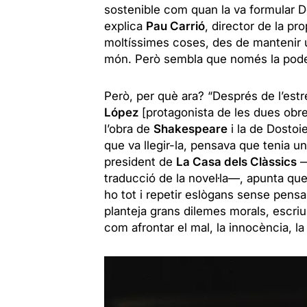
sostenible com quan la va formular Dos
explica
Pau Carrió
, director de la pro
moltíssimes coses, des de mantenir u
món. Però sembla que només la poden
Però, per què ara?
“Després de l’est
López
[protagonista de les dues obre
l’obra de
Shakespeare
i la de Dostoi
que va llegir-la, pensava que tenia u
president de
La Casa dels Clàssics
—
traducció de la novel·la—, apunta qu
ho tot i repetir eslògans sense pensar
planteja grans dilemes morals, escriu
com afrontar el mal, la innocència, la