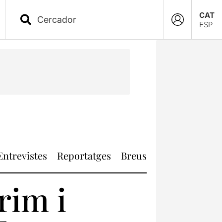
CAT
ESP
Entrevistes
Reportatges
Breus
rim i