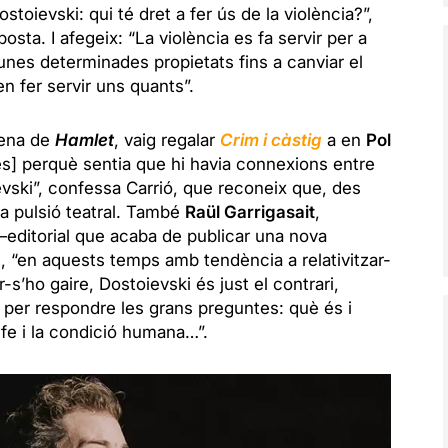
toievski: qui té dret a fer ús de la violència?”,
posta. I afegeix: “La violència es fa servir per a
nes determinades propietats fins a canviar el
 fer servir uns quants”.
rena de
Hamlet
, vaig regalar
Crim i càstig
a en
Pol
s] perquè sentia que hi havia connexions entre
evski”, confessa Carrió, que reconeix que, des
na pulsió teatral. També
Raül Garrigasait
,
editorial que acaba de publicar una nova
e,
“en aquests temps amb tendència a relativitzar-
-s’ho gaire, Dostoievski és just el contrari,
 per respondre les grans preguntes: què és i
 fe i la condició humana…”.