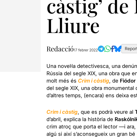
càstig’ de
Lliure
Redacció
Repor
17 febrer 2022
Una novel·la detectivesca, una denúnc
Rússia del segle XIX, una obra que ens
molt més és
Crim i càstig
, de
Fiódor
del segle XIX, una obra monumental d’
d’altres temps, (encara) ens deixa est
Crim i càstig
, que es podrà veure al
d’abril, explica la història de
Raskólni
crim atroç que porta el lector —i ara,
algú si així s’aconsegueix un gran bé 