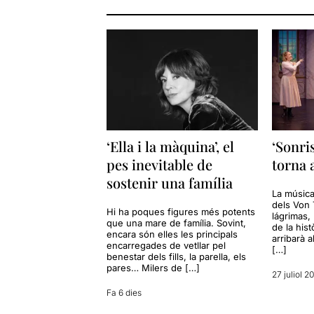
‘Ella i la màquina’, el
‘Sonri
pes inevitable de
torna 
sostenir una família
La música
dels Von 
Hi ha poques figures més potents
lágrimas,
que una mare de família. Sovint,
de la hist
encara són elles les principals
arribarà a
encarregades de vetllar pel
[…]
benestar dels fills, la parella, els
pares… Milers de […]
27 juliol 2
Fa 6 dies