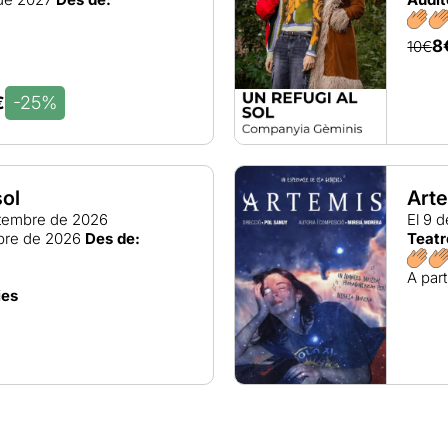
8
10€
-25%
€
sol
Art
tembre de 2026
El 9 
bre de 2026
Des de:
Teatr
A part
ies