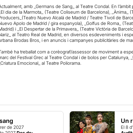
Actualment, amb _Germans de Sang_ al Teatre Condal. En l’àmbit p
_El dia de la Marmota_ (Teatre Coliseum de Barcelona), _Ànima_ (
Producers_(Teatro Nuevo Alcalá de Madrid / Teatre Tivolí de Barce
Nuevo Apolo de Madrid / gira espanyola), _Golfus de Roma_ (Teatr
Madrid) i _El Despertar de la Primavera_ (Teatre Victòria de Barcelo
Nariz_ al Teatro Real de Madrid, en diversos esdeveniments i es
urbana Brodas Bros, i en anuncis i campanyes publicitàries de mar
També ha treballat com a corèograf/assessor de moviment a espec
marc del Festival Grec al Teatre Condal i de bolos per Catalunya, _
_Criatura Emocional_ al Teatre Poliorama.
sang
Un r
rer de 2027
El 8 
de 2027
Des de:
Audit