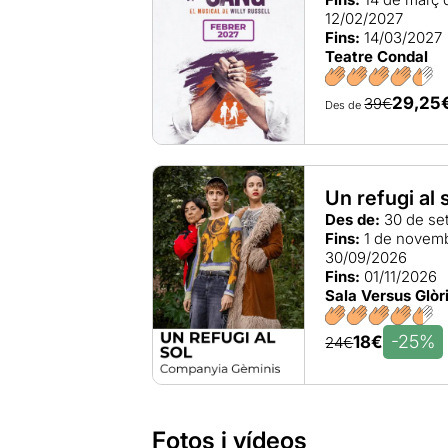
12/02/2027
Fins:
14/03/2027
Teatre Condal
29,25
39€
Des de
Un refugi al 
Des de:
30 de se
Fins:
1 de novem
30/09/2026
Fins:
01/11/2026
Sala Versus Glòr
-25%
18€
24€
Fotos i vídeos