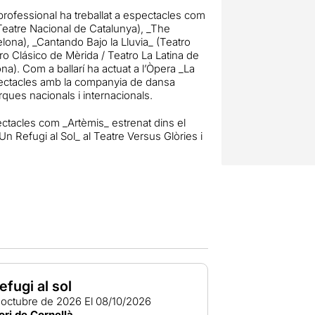
rofessional ha treballat a espectacles com
Teatre Nacional de Catalunya), _The
lona), _Cantando Bajo la Lluvia_ (Teatro
o Clásico de Mèrida / Teatro La Latina de
na). Com a ballarí ha actuat a l’Òpera _La
pectacles amb la companyia de dansa
ques nacionals i internacionals.
tacles com _Artèmis_ estrenat dins el
Un Refugi al Sol_ al Teatre Versus Glòries i
efugi al sol
d'octubre de 2026
El 08/10/2026
ori de Cornellà