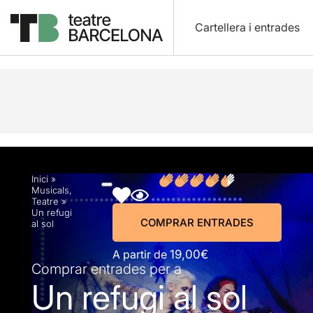
Cartellera i entrades
Descripció
Horaris
Fitxa artística
Fotos i víd
Inici
»
Musicals
,
Teatre
»
Un refugi
COMPRAR ENTRADES
al sol
A partir de
19,00€
Comprar entrades per a
Un refugi al sol