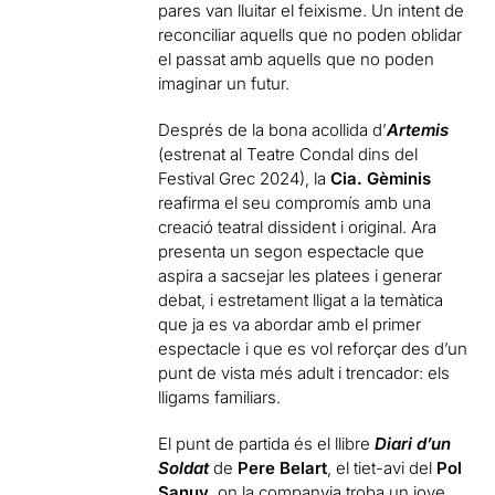
pares van lluitar el feixisme. Un intent de
reconciliar aquells que no poden oblidar
el passat amb aquells que no poden
imaginar un futur.
Després de la bona acollida d’
Artemis
(estrenat al Teatre Condal dins del
Festival Grec 2024), la
Cia. Gèminis
reafirma el seu compromís amb una
creació teatral dissident i original. Ara
presenta un segon espectacle que
aspira a sacsejar les platees i generar
debat, i estretament lligat a la temàtica
que ja es va abordar amb el primer
espectacle i que es vol reforçar des d’un
punt de vista més adult i trencador: els
lligams familiars.
El punt de partida és el llibre
Diari d’un
Soldat
de
Pere Belart
, el tiet-avi del
Pol
Sanuy
, on la companyia troba un jove