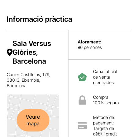
Informació pràctica
Sala Versus
Aforament:
96 persones
Glòries,
Barcelona
Canal oficial
Carrer Castillejos, 179,
de venta
08013, Eixample,
d'entrades
Barcelona
Compra
100% segura
Veure
Métode de
pagament:
mapa
Targeta de
dèbit i crèdit