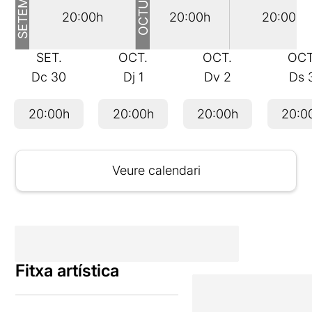
SETEMBRE
OCTUBRE
20:00h
20:00h
20:00h
SET.
OCT.
OCT.
OCT
Dc
30
Dj
1
Dv
2
Ds
20:00h
20:00h
20:00h
20:0
Veure calendari
Fitxa artística