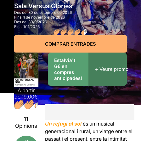
Sala Versus Glòries
Des de:
30 de setembre de 2026
Fins:
1 de novembre de 2026
Des de:
30/9/2026
Fins:
1/11/2026
COMPRAR ENTRADES
Estalvia't
6€ en
Veure promo
compres
anticipades!
A partir
de
19,00€
11
Un refugi al sol
és un musical
Opinions
generacional i rural, un viatge entre el
passat i el present, entre la intimitat