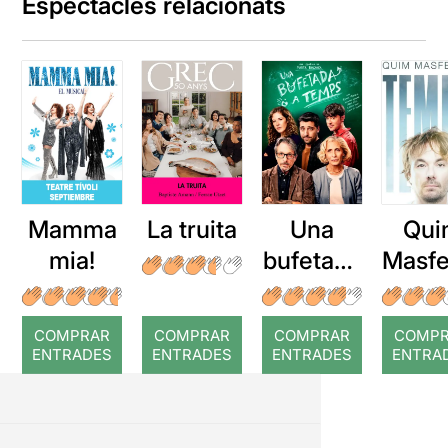
Espectacles relacionats
Mamma
La truita
Una
Qui
mia!
bufetada
Masfe
a temps
r: Te
COMPRAR
COMPRAR
COMPRAR
COMP
ENTRADES
ENTRADES
ENTRADES
ENTRA