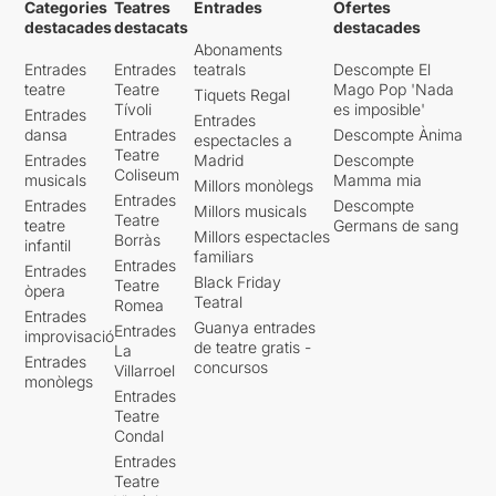
Categories
Teatres
Entrades
Ofertes
destacades
destacats
destacades
Abonaments
Entrades
Entrades
teatrals
Descompte El
teatre
Teatre
Mago Pop 'Nada
Tiquets Regal
Tívoli
es imposible'
Entrades
Entrades
dansa
Entrades
Descompte Ànima
espectacles a
Teatre
Entrades
Madrid
Descompte
Coliseum
musicals
Mamma mia
Millors monòlegs
Entrades
Entrades
Descompte
Millors musicals
Teatre
teatre
Germans de sang
Millors espectacles
Borràs
infantil
familiars
Entrades
Entrades
Black Friday
Teatre
òpera
Teatral
Romea
Entrades
Guanya entrades
Entrades
improvisació
de teatre gratis -
La
Entrades
concursos
Villarroel
monòlegs
Entrades
Teatre
Condal
Entrades
Teatre