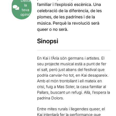
Deixa
familiar i l’explosió escènica. Una
la
teva
celebració de la diferència, de les
opinió
plomes, de les padrines i de la
música. Perquè la revolució serà
queer o no serà.
Sinopsi
En Kai i l’Ària són germans i artistes. El
seu projecte musical està a punt de fer
el salt, però just abans del festival que
podria canviar-ho tot, en Kai desapareix.
Amb el món trontollant i ell mateix en
crisi, fuig a Mas Soler, la casa familiar al
Pallars, buscant un refugi. Allà, l’espera la
padrina Dolors.
Entre mites rurals i llegendes queer, el
Kai intentarà fer la performance que