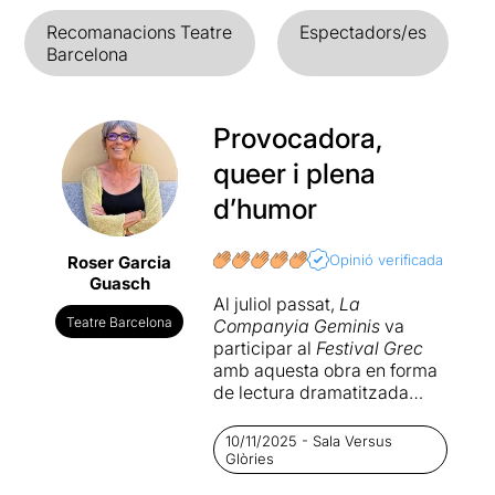
Recomanacions Teatre
Espectadors/es
Barcelona
Provocadora,
queer i plena
d’humor
Opinió verificada
Roser Garcia
Guasch
Al juliol passat,
La
Teatre Barcelona
Companyia Geminis
va
participar al
Festival Grec
amb aquesta obra en forma
de lectura dramatitzada
seleccionada a la
convocatòria d’On el Teatre
10/11/2025 - Sala Versus
Batega. Ara la presenten
Glòries
amb tot el seu