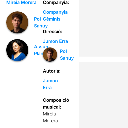
Mireia Morera
Companyia:
Companyia
Gèminis
Pol
Sanuy
Direcció:
Jumon Erra
Assun
Pol
Planas
Sanuy
Autoria:
Jumon
Erra
Composició
musical:
Mireia
Morera