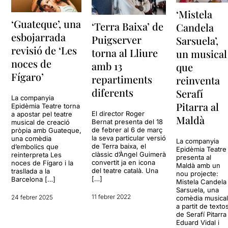
‘Mistela
‘Guateque’, una
‘Terra Baixa’ de
Candela
esbojarrada
Puigserver
Sarsuela’,
revisió de ‘Les
torna al Lliure
un musical
noces de
amb 13
que
Fígaro’
repartiments
reinventa
diferents
Serafí
La companyia
Pitarra al
Epidèmia Teatre torna
El director Roger
a apostar pel teatre
Maldà
Bernat presenta del 18
musical de creació
de febrer al 6 de març
pròpia amb Guateque,
la seva particular versió
una comèdia
La companyia
de Terra baixa, el
d’embolics que
Epidèmia Teatre
clàssic d’Àngel Guimerà
reinterpreta Les
presenta al
convertit ja en icona
noces de Fígaro i la
Maldà amb un
del teatre català. Una
trasllada a la
nou projecte:
[…]
Barcelona […]
Mistela Candela
Sarsuela, una
11 febrer 2022
24 febrer 2025
comèdia musica
a partit de texto
de Serafí Pitarra 
Eduard Vidal i