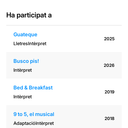
Ha participat a
Guateque
2025
Lletres
Intèrpret
Busco pis!
2026
Intèrpret
Bed & Breakfast
2019
Intèrpret
9 to 5, el musical
2018
Adaptació
Intèrpret