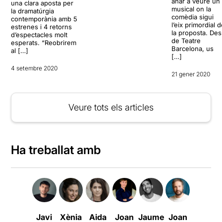
anar a veure un
una clara aposta per
musical on la
la dramatúrgia
comèdia sigui
contemporània amb 5
l’eix primordial 
estrenes i 4 retorns
la proposta. Des
d’espectacles molt
de Teatre
esperats. “Reobrirem
Barcelona, us
al […]
[…]
4 setembre 2020
21 gener 2020
Veure tots els articles
Ha treballat amb
Javi
Xènia
Aida
Joan
Jaume
Joan
Sílvia