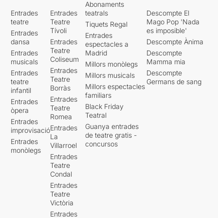
Abonaments
Entrades
Entrades
teatrals
Descompte El
teatre
Teatre
Mago Pop 'Nada
Tiquets Regal
Tívoli
es imposible'
Entrades
Entrades
dansa
Entrades
Descompte Ànima
espectacles a
Teatre
Entrades
Madrid
Descompte
Coliseum
musicals
Mamma mia
Millors monòlegs
Entrades
Entrades
Descompte
Millors musicals
Teatre
teatre
Germans de sang
Millors espectacles
Borràs
infantil
familiars
Entrades
Entrades
Black Friday
Teatre
òpera
Teatral
Romea
Entrades
Guanya entrades
Entrades
improvisació
de teatre gratis -
La
Entrades
concursos
Villarroel
monòlegs
Entrades
Teatre
Condal
Entrades
Teatre
Victòria
Entrades