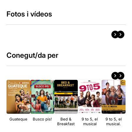
Fotos i vídeos
Conegut/da per
Guateque
Busco pis!
Bed &
9 to 5, el
9 to 5, el
M
Breakfast
musical
musical.
d'A
M