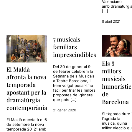
Valenciano
amb dramatúrgi
[…]
8 abril 2021
7 musicals
familiars
imprescindibles
Els 8
Del 30 de gener al 9
El Maldà
millors
de febrer celebrem la
afronta la nova
Setmana dels Musicals
musicals
a Teatre Barcelona, i
temporada
humorístic
hem volgut posar-t’ho
fàcil per triar les millors
apostant per la
de
propostes del gènere
dramatúrgia
que pots […]
Barcelona
contemporània
21 gener 2020
Si t’agrada riure 
t’agrada la
El Maldà encetarà el 6
música, quina
de setembre la nova
millor elecció q
temporada 20-21 amb