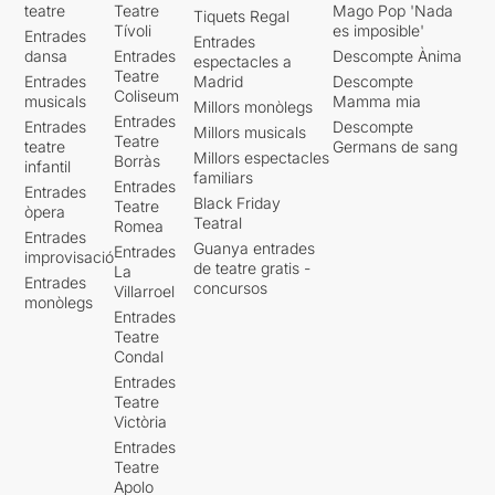
teatre
Teatre
Mago Pop 'Nada
Tiquets Regal
Tívoli
es imposible'
Entrades
Entrades
dansa
Entrades
Descompte Ànima
espectacles a
Teatre
Entrades
Madrid
Descompte
Coliseum
musicals
Mamma mia
Millors monòlegs
Entrades
Entrades
Descompte
Millors musicals
Teatre
teatre
Germans de sang
Millors espectacles
Borràs
infantil
familiars
Entrades
Entrades
Black Friday
Teatre
òpera
Teatral
Romea
Entrades
Guanya entrades
Entrades
improvisació
de teatre gratis -
La
Entrades
concursos
Villarroel
monòlegs
Entrades
Teatre
Condal
Entrades
Teatre
Victòria
Entrades
Teatre
Apolo