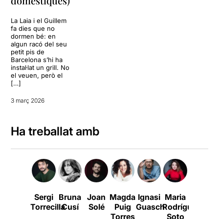
domèstiques)
La Laia i el Guillem
fa dies que no
dormen bé: en
algun racó del seu
petit pis de
Barcelona s’hi ha
instal·lat un grill. No
el veuen, però el
[…]
3 març 2026
Ha treballat amb
Sergi
Bruna
Joan
Magda
Ignasi
Maria
Albert
A
Torrecilla
Cusí
Solé
Puig
Guasch
Rodríguez
Prat
Torres
Soto