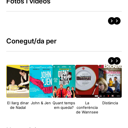
Fotos i vídeos
Conegut/da per
El llarg dinar
John & Jen
Quant temps
La
Distància
de Nadal
em queda?
conferència
de Wannsee