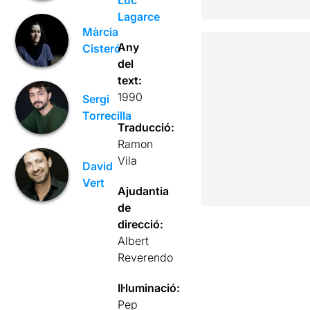
Lagarce
Màrcia
Any
Cisteró
del
text:
1990
Sergi
Torrecilla
Traducció:
Ramon
Vila
David
Vert
Ajudantia
de
direcció:
Albert
Reverendo
Il·luminació:
Pep