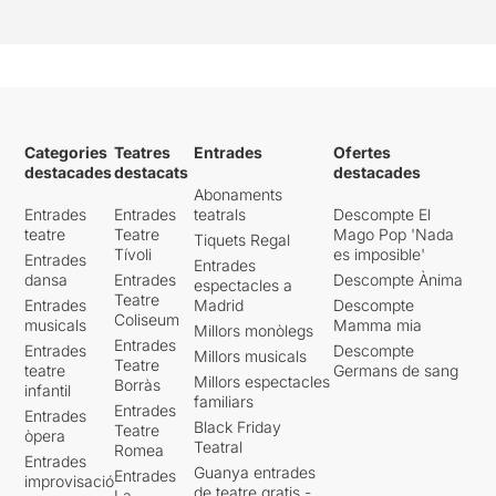
La desconnexió durant la
narració és el pitjor enemic
del teatre i, malauradament,
en aquesta ocasió els meus
pensaments van
sobreposar-se a la història
que tenia al davant més
Categories
Teatres
Entrades
Ofertes
d’una vegada.
destacades
destacats
destacades
Abonaments
Entrades
Entrades
teatrals
Descompte El
teatre
Teatre
Mago Pop 'Nada
Tiquets Regal
Tívoli
es imposible'
Entrades
Entrades
dansa
Entrades
Descompte Ànima
espectacles a
Teatre
Entrades
Madrid
Descompte
Coliseum
musicals
Mamma mia
Millors monòlegs
Entrades
Entrades
Descompte
Millors musicals
Teatre
teatre
Germans de sang
Millors espectacles
Borràs
infantil
familiars
Entrades
Entrades
Black Friday
Teatre
òpera
Teatral
Romea
Entrades
Guanya entrades
Entrades
improvisació
de teatre gratis -
La