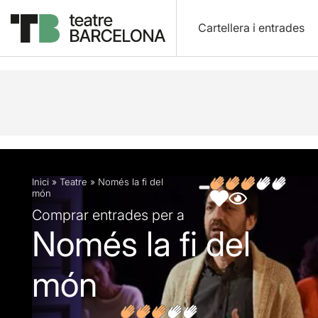
Cartellera i entrades
Descripció
Fitxa artística
Fotos i vídeos
Opin
Inici
»
Teatre
»
Només la fi del
món
Comprar entrades per a
Només la fi del
món