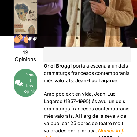
13
Opinions
Oriol Broggi
porta a escena a un dels
dramaturgs francesos contemporanis
Deixa
la
més valorats:
Jean-Luc Lagarce
.
teva
opinió
Amb poc èxit en vida, Jean-Luc
Lagarce (1957-1995) és avui un dels
dramaturgs francesos contemporanis
més valorats. Al llarg de la seva vida
va publicar 25 obres de teatre molt
valorades per la crítica.
Només la fi