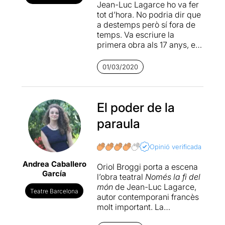
Jean-Luc Lagarce ho va fer
tot d’hora. No podria dir que
a destemps però sí fora de
temps. Va escriure la
primera obra als 17 anys, el
van diagnosticar d’una
malaltia, en aquell moment
01/03/2020
maleïda, als 33 i es va morir
a l’any següent. Escriu
“
Juste la fin du monde
”
sabent que porta la mort a
El poder de la
sobre. És una obra sobre la
paraula
mort, però també sobre la
família, els rols que juguen
cada un dels seus membres
Opinió verificada
i les dificultats per situar-se
Andrea Caballero
en algun lloc d’aquest nucli
Oriol Broggi porta a escena
García
indestructible per més
l’obra teatral
Només la fi del
esforços que facin per sortir-
món
de Jean-Luc Lagarce,
Teatre Barcelona
ne. La situació de cada un
autor contemporani francès
dels membres és tan rígida
molt important. La
que es pot descompensar
companyia de La Perla és