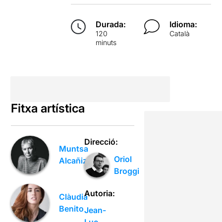
Durada:
Idioma:
120
Català
minuts
Fitxa artística
Direcció:
Muntsa
Oriol
Alcañiz
Broggi
Autoria:
Clàudia
Benito
Jean-
Luc