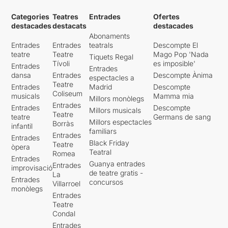
Categories
Teatres
Entrades
Ofertes
destacades
destacats
destacades
Abonaments
Entrades
Entrades
teatrals
Descompte El
teatre
Teatre
Mago Pop 'Nada
Tiquets Regal
Tívoli
es imposible'
Entrades
Entrades
dansa
Entrades
Descompte Ànima
espectacles a
Teatre
Entrades
Madrid
Descompte
Coliseum
musicals
Mamma mia
Millors monòlegs
Entrades
Entrades
Descompte
Millors musicals
Teatre
teatre
Germans de sang
Millors espectacles
Borràs
infantil
familiars
Entrades
Entrades
Black Friday
Teatre
òpera
Teatral
Romea
Entrades
Guanya entrades
Entrades
improvisació
de teatre gratis -
La
Entrades
concursos
Villarroel
monòlegs
Entrades
Teatre
Condal
Entrades