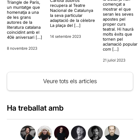
Carlota Subirós
Triangle de París,
començat a
recupera al Teatre
un muntatge que
mostrar el que
Nacional de Catalunya
homenatja a una
seran les seves
la seva particular
de les grans
apostes pel
adaptació de la cèlebre
autores de la
proper curs
La plaça del […]
literatura catalana
teatral. Hi haurà
coincidint amb el
molts èxits que
14 setembre 2023
40è aniversari […]
tornen pel
aclamació popular
8 novembre 2023
com […]
21 juliol 2023
Veure tots els articles
Ha treballat amb