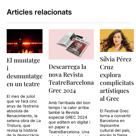
Articles relacionats
Sílvia Pérez
El muntatge
Descarrega la
Cruz
i
nova Revista
explora
desmuntatge
TeatreBarcelona
complicitats
en un teatre
Grec 2024
artístiques
El mes de juliol
al Grec
que ve farà cinc
Amb l’arribada del bon
anys de l’estrena
temps i la calor arriba
absoluta de
El Festival Grec
també la Revista
Renacimiento, la
torna a convertir
especial GREC 2024
setena obra de La
Barcelona en
que editem en digital i
Tristura, que
l’epicentre
en paper a
revisa la història
cultural del país,
TeatreBarcelona. Una
de la democràcia
encén la flama