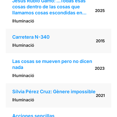
Jesús Rubio Gamo: …Todas esas
cosas dentro de las cosas que
2025
llamamos cosas escondidas en…
Il·luminació
Carretera N-340
2015
Il·luminació
Las cosas se mueven pero no dicen
nada
2023
Il·luminació
Sílvia Pérez Cruz: Gènere impossible
2021
Il·luminació
Acciones sencillas