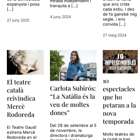
mirada independent i
espanyola i posa
que ens crida
tranquila a […]
[…]
cada estiu, i des
de fa gairebé mig
4 juny 2024
segle, i ens
27 juny 2025
convida […]
27 maig 2024
10
El teatre
Carlota Subirós:
espectacles
català
“La Natàlia és la
que ho
reivindica
veu de moltes
petaran a la
Mercè
dones”
nova
Rodoreda
temporada
Del 28 de setembre al 5
El Teatre Gaudí
de novembre, la
estrena Mercè
Molts teatres de
directora i dramaturga
Rodoreda en el
la ciutat ja han