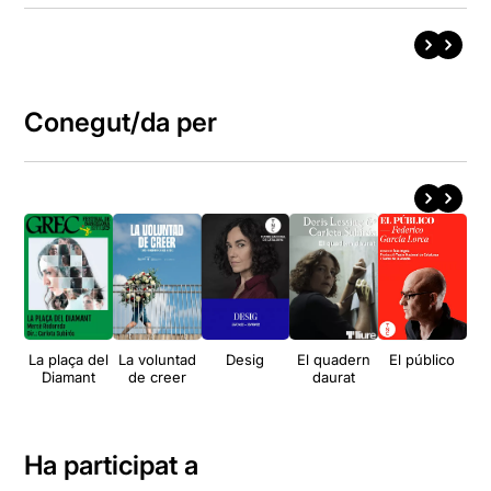
Conegut/da per
La plaça del
La voluntad
Desig
El quadern
El público
U
Diamant
de creer
daurat
c
Ha participat a