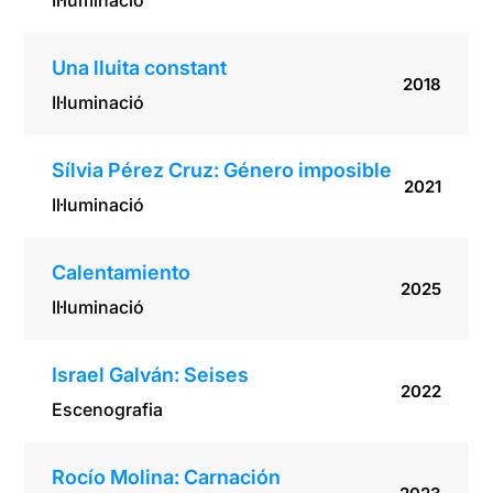
Il·luminació
Una lluita constant
2018
Il·luminació
Sílvia Pérez Cruz: Género imposible
2021
Il·luminació
Calentamiento
2025
Il·luminació
Israel Galván: Seises
2022
Escenografia
Rocío Molina: Carnación