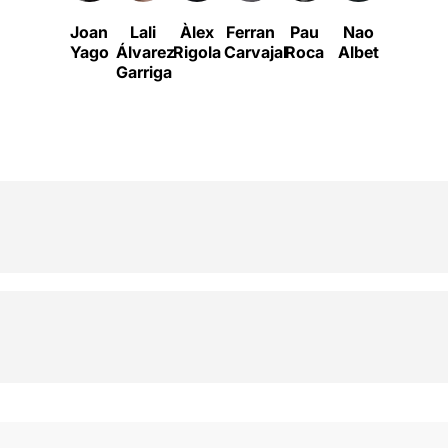
Joan
Lali
Àlex
Ferran
Pau
Nao
Mirand
Yago
Álvarez
Rigola
Carvajal
Roca
Albet
Gas
Garriga