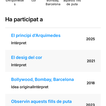
d’Arquimede
cor
Bombay,
aquests fills
s
Barcelona
de puta
Ha participat a
El principi d’Arquimedes
2025
Intèrpret
El desig del cor
2021
Intèrpret
Bollywood, Bombay, Barcelona
2018
Idea original
Intèrpret
Observin aquests fills de puta
2023