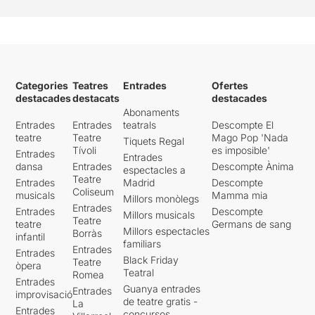
Categories
Teatres
Entrades
Ofertes
destacades
destacats
destacades
Abonaments
Entrades
Entrades
teatrals
Descompte El
teatre
Teatre
Mago Pop 'Nada
Tiquets Regal
Tívoli
es imposible'
Entrades
Entrades
dansa
Entrades
Descompte Ànima
espectacles a
Teatre
Entrades
Madrid
Descompte
Coliseum
musicals
Mamma mia
Millors monòlegs
Entrades
Entrades
Descompte
Millors musicals
Teatre
teatre
Germans de sang
Millors espectacles
Borràs
infantil
familiars
Entrades
Entrades
Black Friday
Teatre
òpera
Teatral
Romea
Entrades
Guanya entrades
Entrades
improvisació
de teatre gratis -
La
Entrades
concursos