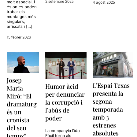
2 setembre 2025
molt especial, i
4 agost 2025
és on es poden
trobar els
muntatges més
singulars,
arriscats i […]
15 febrer 2026
Josep
L’Espai Texas
Humor àcid
Maria
presenta la
per denunciar
Miró: “El
segona
la corrupció i
dramaturg
temporada
l’abús de
és un
amb 3
poder
cronista
estrenes
del seu
La companyia Dúo
absolutes
temps”
Fàcil torna als