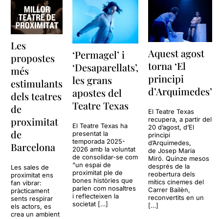
Les
Aquest agost
‘Permagel’ i
propostes
torna ‘El
‘Desaparellats’,
més
principi
les grans
estimulants
d’Arquimedes’
apostes del
dels teatres
Teatre Texas
de
El Teatre Texas
proximitat
recupera, a partir del
El Teatre Texas ha
20 d’agost, d’El
de
presentat la
principi
temporada 2025-
d’Arquimedes,
Barcelona
2026 amb la voluntat
de Josep Maria
de consolidar-se com
Miró. Quinze mesos
“un espai de
després de la
Les sales de
proximitat ple de
reobertura dels
proximitat ens
bones històries que
mítics cinemes del
fan vibrar:
parlen com nosaltres
Carrer Bailèn,
pràcticament
i reflecteixen la
reconvertits en un
sents respirar
societat […]
[…]
els actors, es
crea un ambient