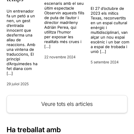
escenaris amb el seu
últim espectacle
El 27 d’octubre de
Un entrenador
Observin aquests fills
2023 els mítics
fa un petó a un
de puta de l’autor i
Texas, reconvertits
nen, un gest
director madrileny
en un espai cultural
d’entrada
Adrián Perea, qui
enèrgic i
innocent que
utilitza l’humor
multidisciplinari, van
desferma una
per exposar les
alçar un nou espai
allau de
realitats més crues i
escènic i un bar com
reaccions. Amb
[…]
a espai de trobada i
una vintena de
unió […]
traduccions, El
22 novembre 2024
principi
5 setembre 2024
d’Arquimedes ha
fet diana com
[…]
29 juliol 2025
Veure tots els articles
Ha treballat amb