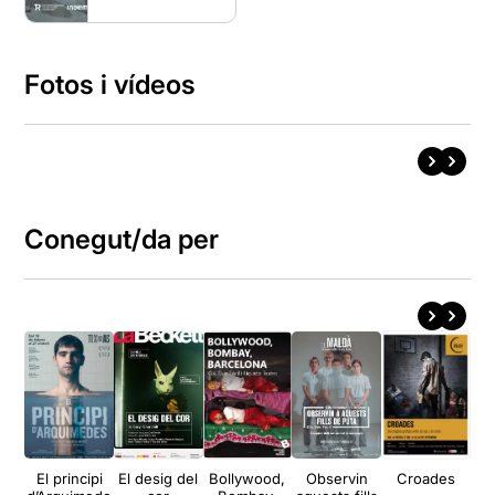
Fotos i vídeos
Conegut/da per
El principi
El desig del
Bollywood,
Observin
Croades
El