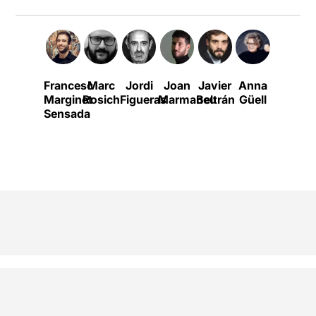
Francesc
Marc
Jordi
Joan
Javier
Anna
Ferran
Marginet
Rosich
Figueras
Marmaneu
Beltrán
Güell
Dordal
Sensada
i
Lalueza