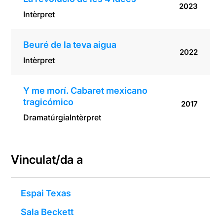
2023
Intèrpret
Beuré de la teva aigua
2022
Intèrpret
Y me morí. Cabaret mexicano
tragicómico
2017
Dramatúrgia
Intèrpret
Vinculat/da a
Espai Texas
Sala Beckett