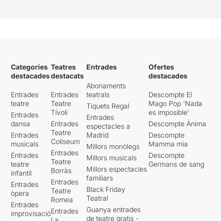
Categories
Teatres
Entrades
Ofertes
destacades
destacats
destacades
Abonaments
Entrades
Entrades
teatrals
Descompte El
teatre
Teatre
Mago Pop 'Nada
Tiquets Regal
Tívoli
es imposible'
Entrades
Entrades
dansa
Entrades
Descompte Ànima
espectacles a
Teatre
Entrades
Madrid
Descompte
Coliseum
musicals
Mamma mia
Millors monòlegs
Entrades
Entrades
Descompte
Millors musicals
Teatre
teatre
Germans de sang
Millors espectacles
Borràs
infantil
familiars
Entrades
Entrades
Black Friday
Teatre
òpera
Teatral
Romea
Entrades
Guanya entrades
Entrades
improvisació
de teatre gratis -
La