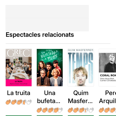
Espectacles relacionats
La truita
Una
Quim
Per
bufetada
Masferre
Arqui
a temps
r: Temps
: Cor