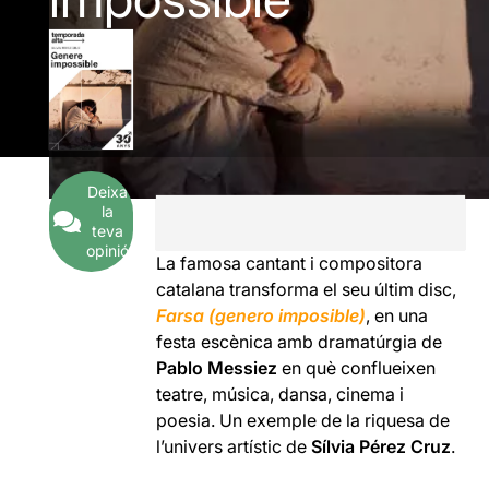
Deixa
la
teva
opinió
La famosa cantant i compositora
catalana transforma el seu últim disc,
Farsa (genero imposible)
, en una
festa escènica amb dramatúrgia de
Pablo Messiez
en què conflueixen
teatre, música, dansa, cinema i
poesia. Un exemple de la riquesa de
l’univers artístic de
Sílvia Pérez Cruz
.