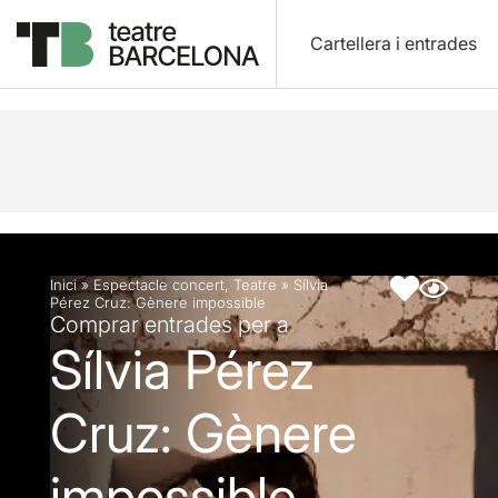
Cartellera i entrades
Descripció
Fitxa artística
Inici
»
Espectacle concert
,
Teatre
»
Sílvia
Pérez Cruz: Gènere impossible
Comprar entrades per a
Sílvia Pérez
Cruz: Gènere
impossible