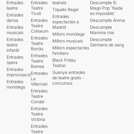
Entrades
Entrades
teatrals
Descompte El
teatre
Teatre
Mago Pop 'Nada
Tiquets Regal
Tívoli
es imposible'
Entrades
Entrades
dansa
Entrades
Descompte Ànima
espectacles a
Teatre
Entrades
Madrid
Descompte
Coliseum
musicals
Mamma mia
Millors monòlegs
Entrades
Entrades
Descompte
Millors musicals
Teatre
teatre
Germans de sang
Millors espectacles
Borràs
infantil
familiars
Entrades
Entrades
Black Friday
Teatre
òpera
Teatral
Romea
Entrades
Guanya entrades
Entrades
improvisació
de teatre gratis -
La
Entrades
concursos
Villarroel
monòlegs
Entrades
Teatre
Condal
Entrades
Teatre
Victòria
Entrades
Teatre