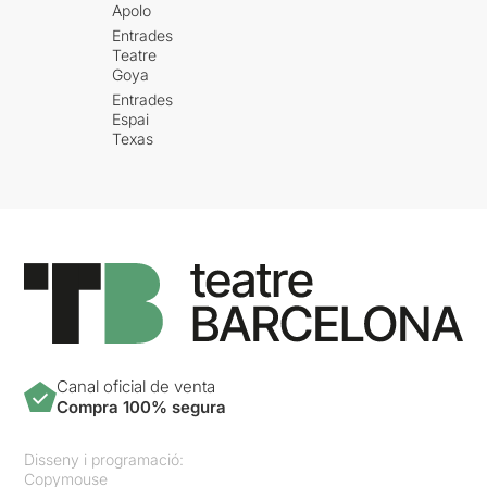
Apolo
Entrades
Teatre
Goya
Entrades
Espai
Texas
Canal oficial de venta
Compra 100% segura
Disseny i programació:
Copymouse