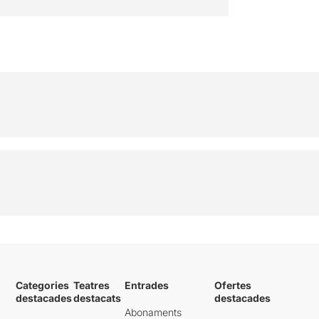
a mi em van fascinar,
malgrat que en d'altres
m'hauria agradat accelerar
l'acció.
Una proposta trencadora,
que potser no es apte per
qualsevol tipus
d'espectador.
Podeu llegir la valoració
sencera si cliqueu
AQUÍ
Categories
Teatres
Entrades
Ofertes
destacades
destacats
destacades
Abonaments