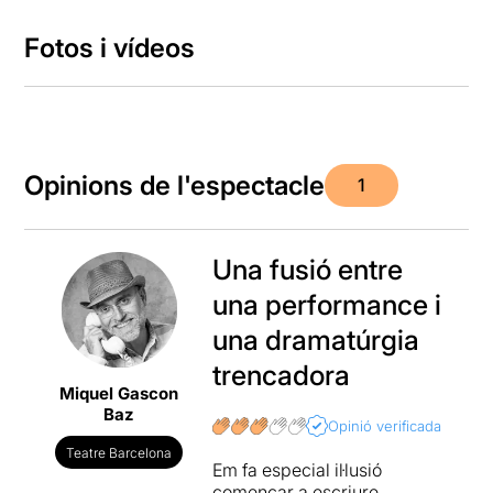
Fotos i vídeos
Opinions de l'espectacle
1
Una fusió entre
una performance i
una dramatúrgia
trencadora
Miquel Gascon
Baz
Opinió verificada
Teatre Barcelona
Em fa especial il·lusió
començar a escriure