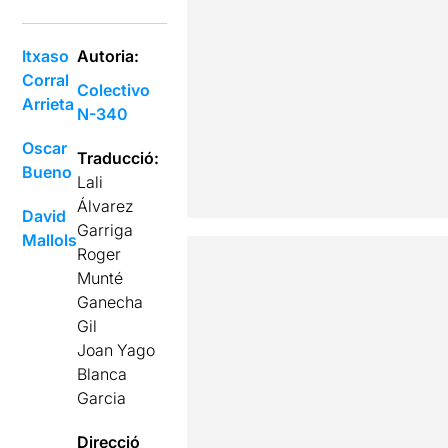
Itxaso
Autoria:
Corral
Colectivo
Arrieta
N-340
Oscar
Traducció:
Bueno
Lali
Álvarez
David
Garriga
Mallols
Roger
Munté
Ganecha
Gil
Joan Yago
Blanca
Garcia
Direcció