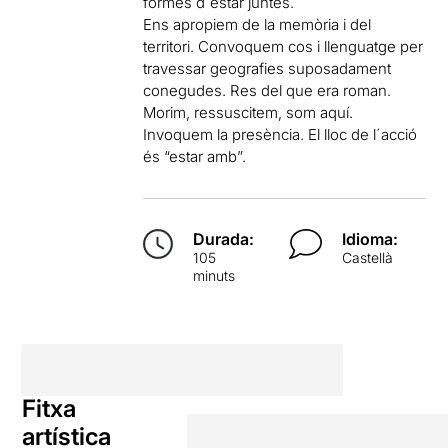
formes d´estar juntes.
Ens apropiem de la memòria i del
territori. Convoquem cos i llenguatge per
travessar geografies suposadament
conegudes. Res del que era roman.
Morim, ressuscitem, som aquí.
Invoquem la presència. El lloc de l´acció
és “estar amb”.
Durada:
Idioma:
105
Castellà
minuts
Fitxa
artística