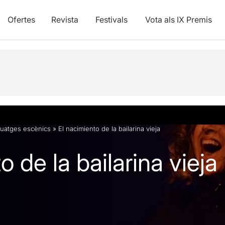
Ofertes
Revista
Festivals
Vota als IX Premis
vídeos
guatges escènics
»
El nacimiento de la bailarina vieja
o de la bailarina vieja