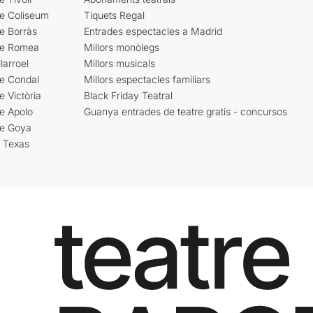
re Coliseum
Tiquets Regal
e Borràs
Entrades espectacles a Madrid
re Romea
Millors monòlegs
larroel
Millors musicals
re Condal
Millors espectacles familiars
e Victòria
Black Friday Teatral
e Apolo
Guanya entrades de teatre gratis - concursos
re Goya
i Texas