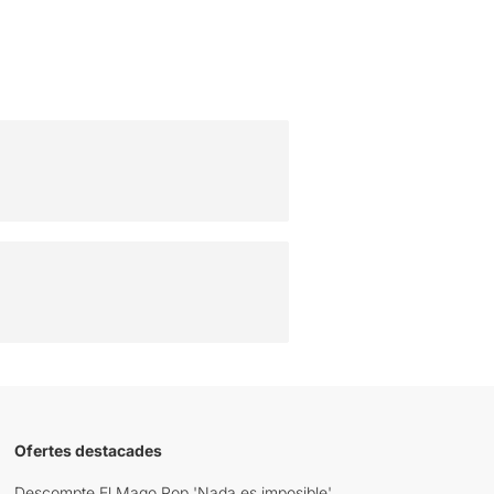
Ofertes destacades
Descompte El Mago Pop 'Nada es imposible'