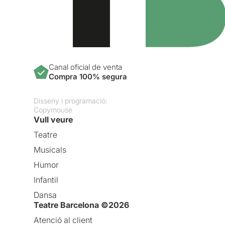
Canal oficial de venta
Compra 100% segura
Disseny i programació:
Copymouse
Vull veure
Teatre
Musicals
Humor
Infantil
Dansa
Teatre Barcelona ©2026
Atenció al client