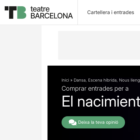
Cartellera i entrades
Descripció
Fitxa artística
Fotos i 
Inici
»
Dansa
,
Escena híbrida
,
Nous llen
Comprar entrades per a
El nacimient
Deixa la teva opinió