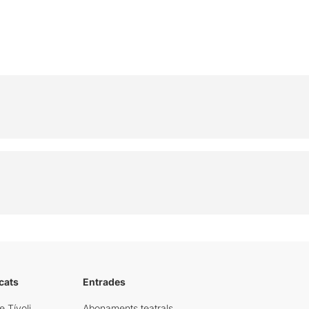
cats
Entrades
e Tívoli
Abonaments teatrals