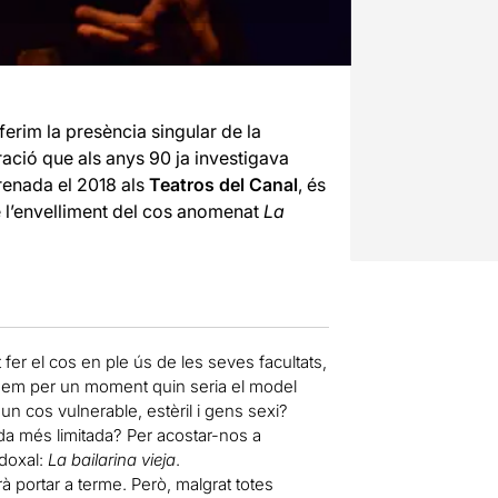
oferim la presència singular de la
ació que als anys 90 ja investigava
renada el 2018 als
Teatros del Canal
, és
re l’envelliment del cos anomenat
La
t fer el cos en ple ús de les seves facultats,
ensem per un moment quin seria el model
 un cos vulnerable, estèril i gens sexi?
a més limitada? Per acostar-nos a
adoxal:
La bailarina vieja
.
rà portar a terme. Però, malgrat totes