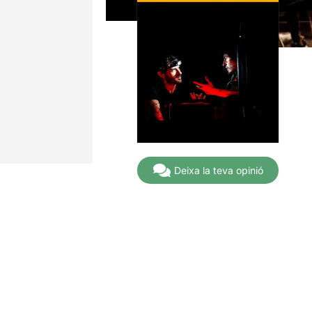
Deixa la teva opinió