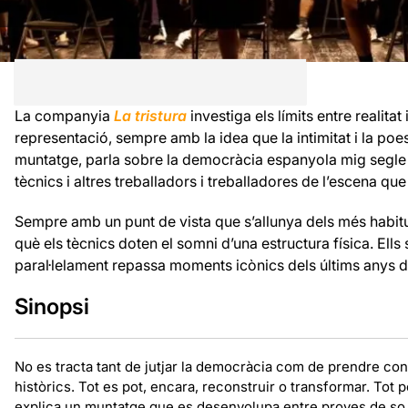
La companyia
La tristura
investiga els límits entre realitat 
representació, sempre amb la idea que la intimitat i la poe
muntatge, parla sobre la democràcia espanyola mig segle
tècnics i altres treballadors i treballadores de l’escena qu
Sempre amb un punt de vista que s’allunya dels més habit
què els tècnics doten el somni d’una estructura física. Ell
paral·lelament repassa moments icònics dels últims anys d
Sinopsi
No es tracta tant de jutjar la democràcia com de prendre co
històrics. Tot es pot, encara, reconstruir o transformar. Tot p
explica un muntatge que es desenvolupa entre proves de so, 