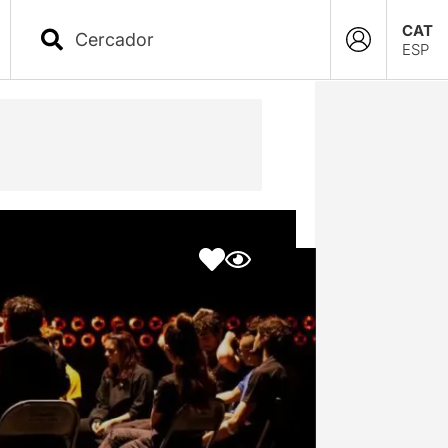
CAT
ESP