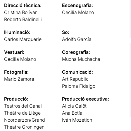
Direcció tècnica:
Escenografia:
Cristina Bolívar
Cecilia Molano
Roberto Baldinelli
Il·luminació:
So:
Carlos Marquerie
Adolfo García
Vestuari:
Coreografia:
Cecilia Molano
Mucha Muchacha
Fotografia:
Comunicació:
Mario Zamora
Art Republic
Paloma Fidalgo
Producció:
Producció executiva:
Teatros del Canal
Alicia Calôt
Théâtre de Liège
Ana Botía
Noorderzon/Grand
Iván Mozetich
Theatre Groningen