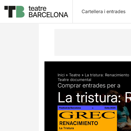
Cartellera i entrades
Descripció
Fitxa artística
Fotos i 
Inici
»
Teatre
»
La tristura: Renacimiento
Teatre documental
Comprar entrades per a
La tristura: