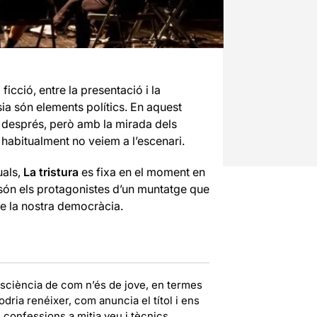
i ficció, entre la presentació i la
sia són elements polítics. En aquest
 després, però amb la mirada dels
e habitualment no veiem a l’escenari.
uals,
La tristura
es fixa en el moment en
s són els protagonistes d’un muntatge que
e la nostra democràcia.
nsciència de com n’és de jove, en termes
odria renéixer, com anuncia el títol i ens
confessions a mitja veu i tècnics