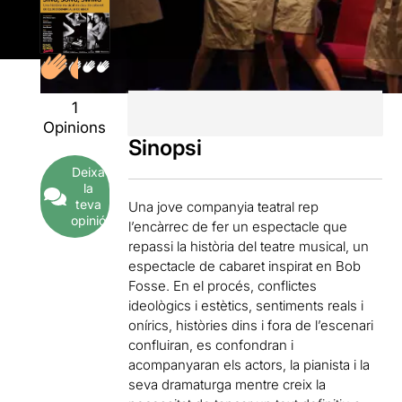
1
Opinions
Sinopsi
Deixa
la
teva
Una jove companyia teatral rep
opinió
l’encàrrec de fer un espectacle que
repassi la història del teatre musical, un
espectacle de cabaret inspirat en Bob
Fosse. En el procés, conflictes
ideològics i estètics, sentiments reals i
onírics, històries dins i fora de l’escenari
confluiran, es confondran i
acompanyaran els actors, la pianista i la
seva dramaturga mentre creix la