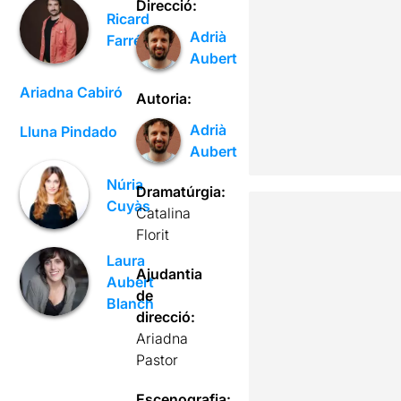
Direcció:
Ricard
Adrià
Farré
Aubert
Ariadna Cabiró
Autoria:
Adrià
Lluna Pindado
Aubert
Núria
Dramatúrgia:
Cuyàs
Catalina
Florit
Laura
Ajudantia
Aubert
de
Blanch
direcció:
Ariadna
Pastor
Escenografia: