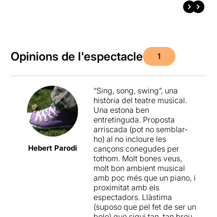
Opinions de l'espectacle
1
“Sing, song, swing”, una
història del teatre musical.
Una estona ben
entretinguda. Proposta
arriscada (pot no semblar-
ho) al no incloure les
Hebert Parodi
cançons conegudes per
tothom. Molt bones veus,
molt bon ambient musical
amb poc més que un piano, i
proximitat amb els
espectadors. Llàstima
(suposo que pel fet de ser un
bolo) que sigui tan, tan breu