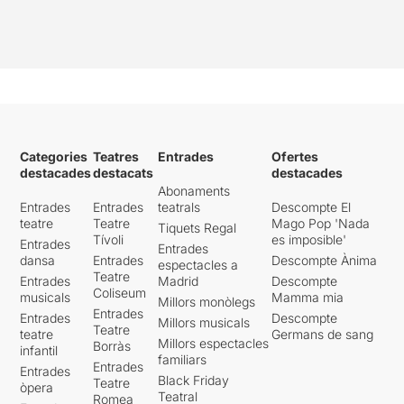
Categories
Teatres
Entrades
Ofertes
destacades
destacats
destacades
Abonaments
Entrades
Entrades
teatrals
Descompte El
teatre
Teatre
Mago Pop 'Nada
Tiquets Regal
Tívoli
es imposible'
Entrades
Entrades
dansa
Entrades
Descompte Ànima
espectacles a
Teatre
Entrades
Madrid
Descompte
Coliseum
musicals
Mamma mia
Millors monòlegs
Entrades
Entrades
Descompte
Millors musicals
Teatre
teatre
Germans de sang
Millors espectacles
Borràs
infantil
familiars
Entrades
Entrades
Black Friday
Teatre
òpera
Teatral
Romea