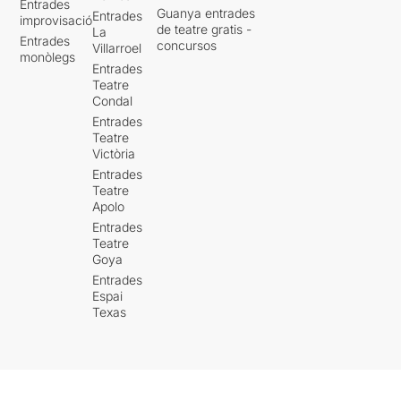
Entrades
Guanya entrades
Entrades
improvisació
de teatre gratis -
La
Entrades
concursos
Villarroel
monòlegs
Entrades
Teatre
Condal
Entrades
Teatre
Victòria
Entrades
Teatre
Apolo
Entrades
Teatre
Goya
Entrades
Espai
Texas