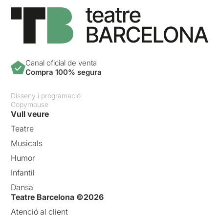
Canal oficial de venta
Compra 100% segura
Disseny i programació:
Copymouse
Vull veure
Teatre
Musicals
Humor
Infantil
Dansa
Teatre Barcelona ©2026
Atenció al client