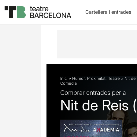
Cartellera i entrades
Descripció
Fitxa artística
Articles
Inici
»
Humor
,
Proximitat
,
Teatre
»
Nit de
Comèdia
Comprar entrades per a
Nit de Reis 