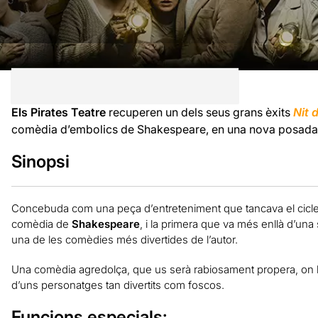
Els Pirates Teatre
recuperen un dels seus grans èxits
Nit 
comèdia d’embolics de Shakespeare, en una nova posada
Sinopsi
Concebuda com una peça d’entreteniment que tancava el cicle 
comèdia de
Shakespeare
, i la primera que va més enllà d’una
una de les comèdies més divertides de l’autor.
Una comèdia agredolça, que us serà rabiosament propera, on l’
d’uns personatges tan divertits com foscos.
Funcions especials: