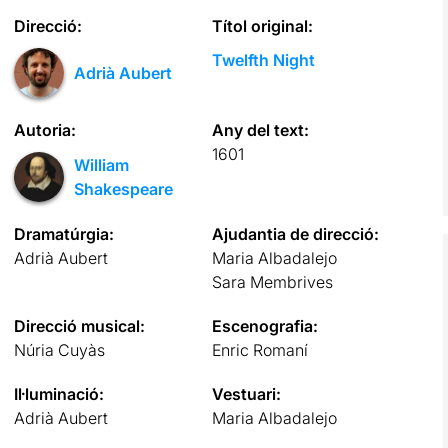
Direcció:
Títol original:
Twelfth Night
Adrià Aubert
Autoria:
Any del text:
1601
William
Shakespeare
Dramatúrgia:
Ajudantia de direcció:
Adrià Aubert
Maria Albadalejo
Sara Membrives
Direcció musical:
Escenografia:
Núria Cuyàs
Enric Romaní
Il·luminació:
Vestuari:
Adrià Aubert
Maria Albadalejo