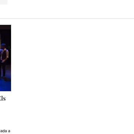
Els
nada a