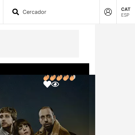
CAT
ESP