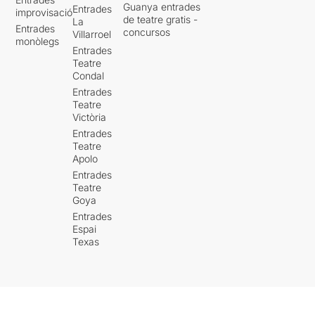
aplaudir dempeus.
Guanya entrades
regalant-nos tres poemes de
Entrades
improvisació
de teatre gratis -
Sagarra.
La
Entrades
Per veure la nostra valoració
concursos
Villarroel
monòlegs
original, només heu de clicar
El públic agraït, emocionat,
Entrades
AQUÍ
Teatre
entusiasmat no vàrem parar
Condal
d’aplaudir .
Entrades
Teatre
BRUTAL !!!
Victòria
Entrades
Teatre
Apolo
Entrades
Teatre
Goya
Entrades
Espai
Texas