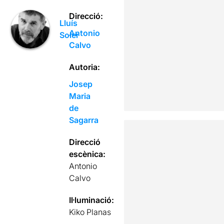
Direcció:
Lluís
Antonio
Soler
Calvo
Autoria:
Josep
Maria
de
Sagarra
Direcció
escènica:
Antonio
Calvo
Il·luminació:
Kiko Planas