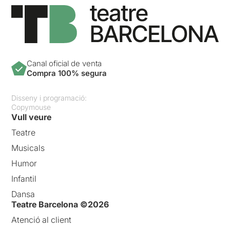
Canal oficial de venta
Compra 100% segura
Disseny i programació:
Copymouse
Vull veure
Teatre
Musicals
Humor
Infantil
Dansa
Teatre Barcelona ©2026
Atenció al client