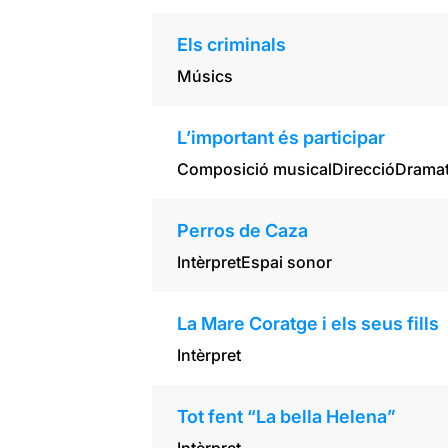
Els criminals
Músics
L’important és participar
Composició musical
Direcció
Dramat
Perros de Caza
Intèrpret
Espai sonor
La Mare Coratge i els seus fills
Intèrpret
Tot fent “La bella Helena”