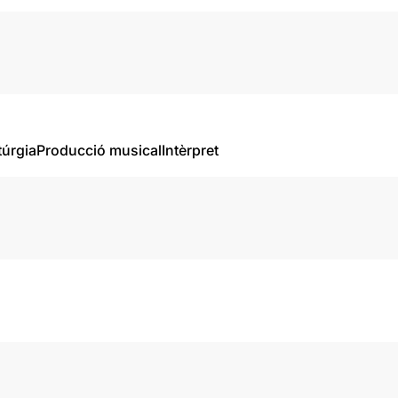
úrgia
Producció musical
Intèrpret