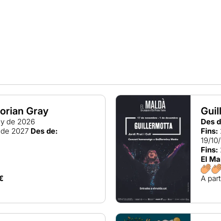
Dorian Gray
Guil
ny de 2026
Des d
 de 2027
Des de:
Fins:
19/10
Fins:
El Ma
€
A part