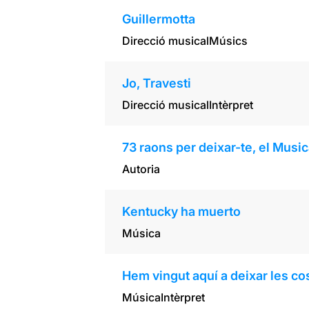
Guillermotta
Direcció musical
Músics
Jo, Travesti
Direcció musical
Intèrpret
73 raons per deixar-te, el Music
Autoria
Kentucky ha muerto
Música
Hem vingut aquí a deixar les co
Música
Intèrpret