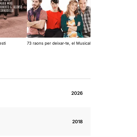
esti
73 raons per deixar-te, el Musical
Kentucky ha mue
2026
2018