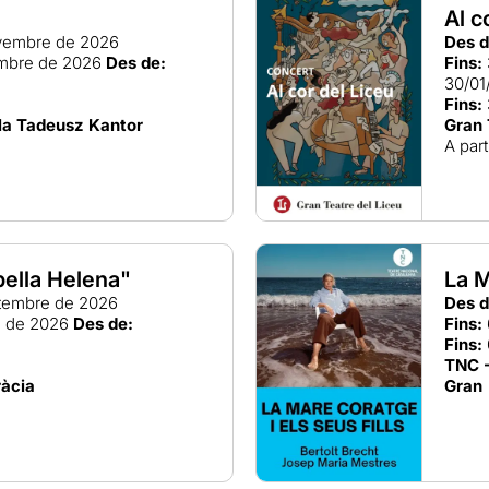
Al c
vembre de 2026
Des d
mbre de 2026
Des de:
Fins:
30/01
Fins:
ala Tadeusz Kantor
Gran 
A part
bella Helena"
La M
tembre de 2026
Des d
e de 2026
Des de:
Fins:
Fins:
TNC -
ràcia
Gran