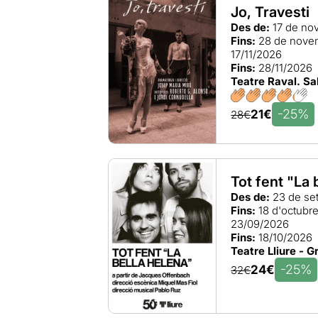
Jo, Travesti
Des de:
17 de no
Fins:
28 de nove
17/11/2026
Fins:
28/11/2026
Teatre Raval. S
-25%
21€
28€
Tot fent "La 
Des de:
23 de se
Fins:
18 d'octubr
23/09/2026
Fins:
18/10/2026
Teatre Lliure - G
-25%
24€
32€