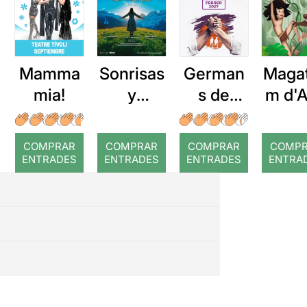
Mamma
Sonrisas
German
Maga
mia!
y
s de
m d'A
lágrimas
sang
El lli
de 
COMPRAR
COMPRAR
COMPRAR
COMP
sel
ENTRADES
ENTRADES
ENTRADES
ENTRA