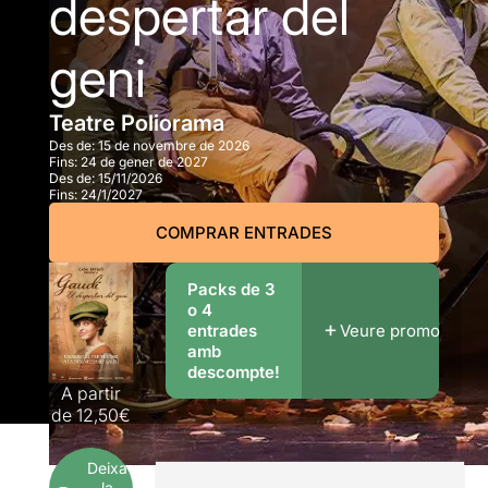
despertar del
geni
Teatre Poliorama
Des de:
15 de novembre de 2026
Fins:
24 de gener de 2027
Des de:
15/11/2026
Fins:
24/1/2027
COMPRAR ENTRADES
Packs de 3
o 4
entrades
Veure promo
amb
descompte!
A partir
de
12,50€
Deixa
la