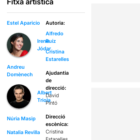
Fitxa artística
Estel Aparicio
Autoria:
Alfredo
Ruíz
Irene
Jódar
Cristina
Estarelles
Andreu
Ajudantia
Domènech
de
direcció:
Albert
David
Triola
Pintó
Direcció
Núria Masip
escènica:
Cristina
Natalia Revilla
Estarelles