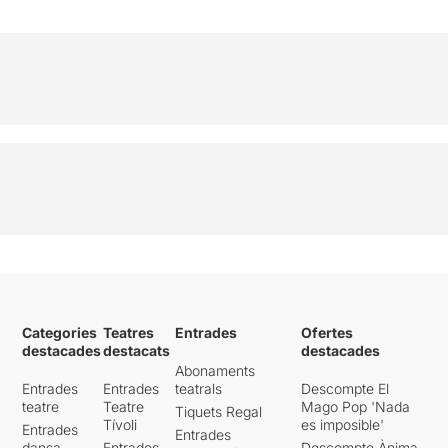
Categories
Teatres
Entrades
Ofertes
destacades
destacats
destacades
Abonaments
Entrades
Entrades
teatrals
Descompte El
teatre
Teatre
Mago Pop 'Nada
Tiquets Regal
Tívoli
es imposible'
Entrades
Entrades
dansa
Entrades
Descompte Ànima