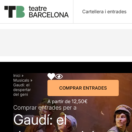
Cartellera i entrades
Descripció
Horaris
Fitxa artística
Fotos i víd
Inici
»
Musicals
»
Gaudí: el
COMPRAR ENTRADES
despertar
del geni
A partir de
12,50€
Comprar entrades per a
Gaudí: el