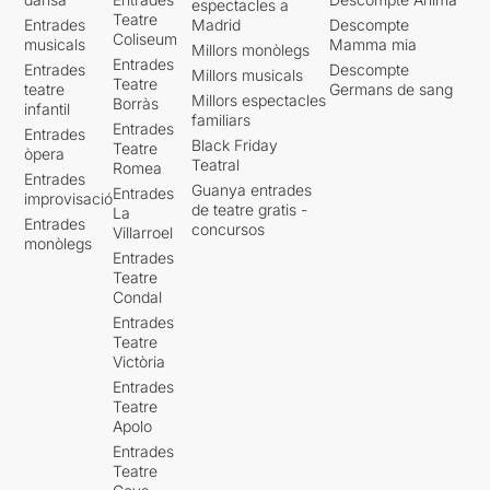
espectacles a
Teatre
Entrades
Madrid
Descompte
Coliseum
musicals
Mamma mia
Millors monòlegs
Entrades
Entrades
Descompte
Millors musicals
Teatre
teatre
Germans de sang
Millors espectacles
Borràs
infantil
familiars
Entrades
Entrades
Black Friday
Teatre
òpera
Teatral
Romea
Entrades
Guanya entrades
Entrades
improvisació
de teatre gratis -
La
Entrades
concursos
Villarroel
monòlegs
Entrades
Teatre
Condal
Entrades
Teatre
Victòria
Entrades
Teatre
Apolo
Entrades
Teatre