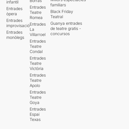
Borràs
infantil
familiars
Entrades
Entrades
Black Friday
Teatre
òpera
Teatral
Romea
Entrades
Guanya entrades
Entrades
improvisació
de teatre gratis -
La
Entrades
concursos
Villarroel
monòlegs
Entrades
Teatre
Condal
Entrades
Teatre
Victòria
Entrades
Teatre
Apolo
Entrades
Teatre
Goya
Entrades
Espai
Texas