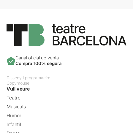
Canal oficial de venta
Compra 100% segura
Disseny i programació:
Copymouse
Vull veure
Teatre
Musicals
Humor
Infantil