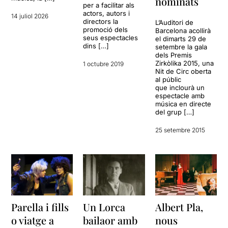
nominats
per a facilitar als
actors, autors i
14 juliol 2026
directors la
L’Auditori de
promoció dels
Barcelona acollirà
seus espectacles
el dimarts 29 de
dins […]
setembre la gala
dels Premis
Zirkòlika 2015, una
1 octubre 2019
Nit de Circ oberta
al públic
que inclourà un
espectacle amb
música en directe
del grup […]
25 setembre 2015
Parella i fills
Un Lorca
Albert Pla,
o viatge a
bailaor amb
nous