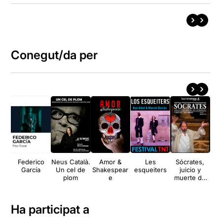
Conegut/da per
Federico
Neus Català.
Amor &
Les
Sócrates,
La 
García
Un cel de
Shakespear
esqueiters
juicio y
plom
e
muerte de
un
ciudadano
Ha participat a