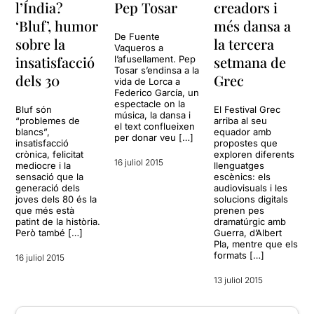
l’Índia?
Pep Tosar
creadors i
‘Bluf’, humor
més dansa a
De Fuente
sobre la
la tercera
Vaqueros a
insatisfacció
setmana de
l’afusellament. Pep
Tosar s’endinsa a la
dels 30
Grec
vida de Lorca a
Federico García, un
espectacle on la
Bluf són
El Festival Grec
música, la dansa i
“problemes de
arriba al seu
el text conflueixen
blancs”,
equador amb
per donar veu […]
insatisfacció
propostes que
crònica, felicitat
exploren diferents
16 juliol 2015
mediocre i la
llenguatges
sensació que la
escènics: els
generació dels
audiovisuals i les
joves dels 80 és la
solucions digitals
que més està
prenen pes
patint de la història.
dramatúrgic amb
Però també […]
Guerra, d’Albert
Pla, mentre que els
formats […]
16 juliol 2015
13 juliol 2015