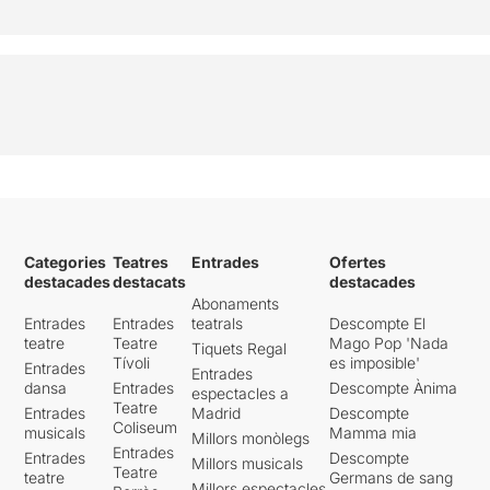
Categories
Teatres
Entrades
Ofertes
destacades
destacats
destacades
Abonaments
Entrades
Entrades
teatrals
Descompte El
teatre
Teatre
Mago Pop 'Nada
Tiquets Regal
Tívoli
es imposible'
Entrades
Entrades
dansa
Entrades
Descompte Ànima
espectacles a
Teatre
Entrades
Madrid
Descompte
Coliseum
musicals
Mamma mia
Millors monòlegs
Entrades
Entrades
Descompte
Millors musicals
Teatre
teatre
Germans de sang
Millors espectacles