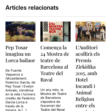
Articles relacionats
Pep Tosar
Comença la
L’Auditori
imagina un
24 Mostra de
acollirà els
Lorca bailaor
teatre de
Premis
Barcelona al
Zirkòlika
De Fuente
Teatre del
2015, amb
Vaqueros a
Raval
Hotel
l’afusellament.
Federico García, de
Iocandi i
Pep Tosar i Evelyn
Un any més, la
Arévalo, s’endinsa
Animal
Mostra de Teatre
en la vida i l’univers
Religion
de Barcelona
creatiu de Federico
s’apodera de
García Lorca a
entre els
l’escenari del
través de la
Teatre del Raval
música, la […]