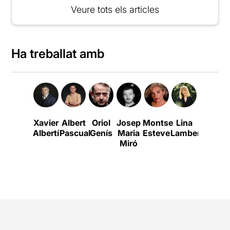
Veure tots els articles
Ha treballat amb
Xavier
Albert
Oriol
Josep
Montse
Lina
Lluïsa
Albertí
Pascual
Genís
Maria
Esteve
Lambert
Cunillé
Miró