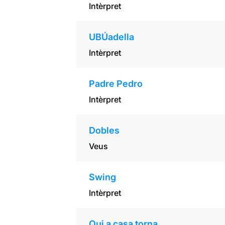
Intèrpret
UBÚadella
Intèrpret
Padre Pedro
Intèrpret
Dobles
Veus
Swing
Intèrpret
Qui a casa torna