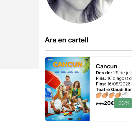
Ara en cartell
Cancun
Des de:
29 de jul
Fins:
16 d'agost 
Fins:
16/08/2026
Teatre Gaudí Ba
-23%
20€
26€