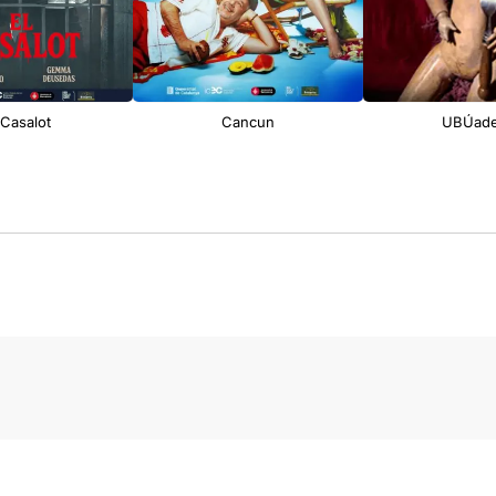
 Casalot
Cancun
UBÚade