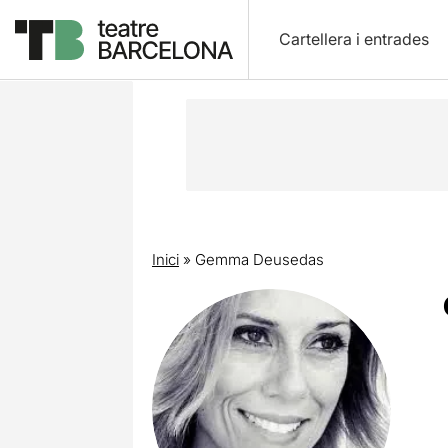
Cartellera i entrades
Inici
»
Gemma Deusedas