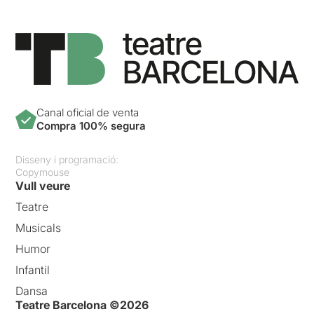
Canal oficial de venta
Compra 100% segura
Disseny i programació:
Copymouse
Vull veure
Teatre
Musicals
Humor
Infantil
Dansa
Teatre Barcelona ©2026