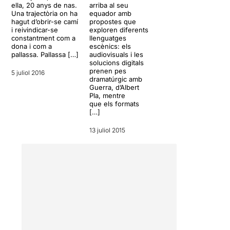
arriba al seu
ella, 20 anys de nas.
equador amb
Una trajectòria on ha
propostes que
hagut d’obrir-se camí
exploren diferents
i reivindicar-se
llenguatges
constantment com a
escènics: els
dona i com a
audiovisuals i les
pallassa. Pallassa […]
solucions digitals
prenen pes
5 juliol 2016
dramatúrgic amb
Guerra, d’Albert
Pla, mentre
que els formats
[…]
13 juliol 2015