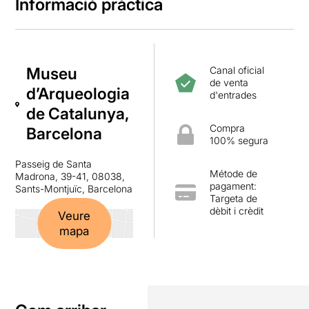
Informació pràctica
Museu
Canal oficial
de venta
d’Arqueologia
d'entrades
de Catalunya,
Compra
Barcelona
100% segura
Passeig de Santa
Métode de
Madrona, 39-41, 08038,
pagament:
Sants-Montjuïc, Barcelona
Targeta de
dèbit i crèdit
Veure
mapa