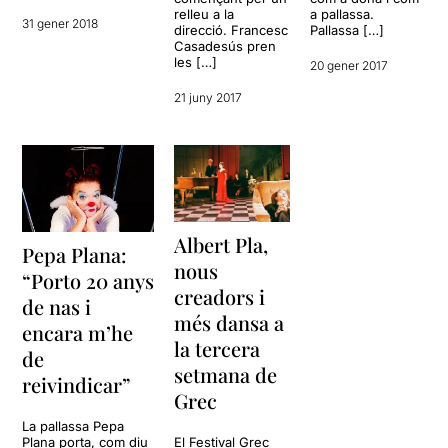
relleu a la
a pallassa.
31 gener 2018
direcció. Francesc
Pallassa […]
Casadesús pren
les […]
20 gener 2017
21 juny 2017
Albert Pla,
Pepa Plana:
nous
“Porto 20 anys
creadors i
de nas i
més dansa a
encara m’he
la tercera
de
setmana de
reivindicar”
Grec
La pallassa Pepa
El Festival Grec
Plana porta, com diu