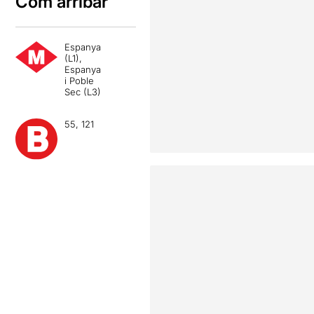
Com arribar
Espanya
(L1),
Espanya
i Poble
Sec (L3)
55, 121