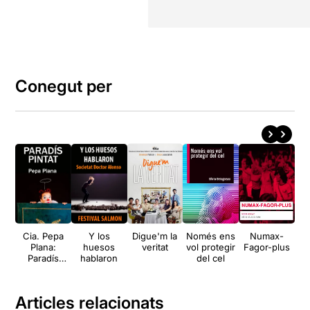
Conegut per
Cia. Pepa
Y los
Digue'm la
Només ens
Numax-
Ep
Plana:
huesos
veritat
vol protegir
Fagor-plus
Paradís
hablaron
del cel
s
pintat
m
Articles relacionats