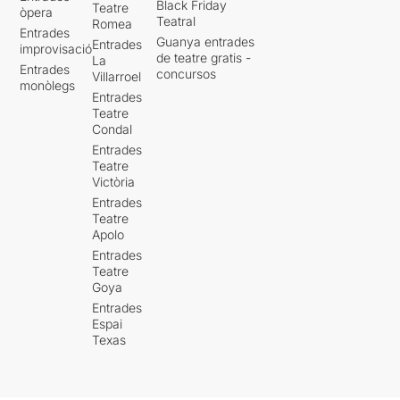
Black Friday
Teatre
òpera
Teatral
Romea
Entrades
Guanya entrades
Entrades
improvisació
de teatre gratis -
La
Entrades
concursos
Villarroel
monòlegs
Entrades
Teatre
Condal
Entrades
Teatre
Victòria
Entrades
Teatre
Apolo
Entrades
Teatre
Goya
Entrades
Espai
Texas