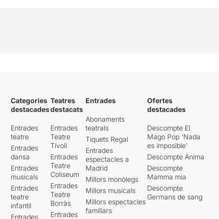
Categories
Teatres
Entrades
Ofertes
destacades
destacats
destacades
Abonaments
Entrades
Entrades
teatrals
Descompte El
teatre
Teatre
Mago Pop 'Nada
Tiquets Regal
Tívoli
es imposible'
Entrades
Entrades
dansa
Entrades
Descompte Ànima
espectacles a
Teatre
Entrades
Madrid
Descompte
Coliseum
musicals
Mamma mia
Millors monòlegs
Entrades
Entrades
Descompte
Millors musicals
Teatre
teatre
Germans de sang
Millors espectacles
Borràs
infantil
familiars
Entrades
Entrades