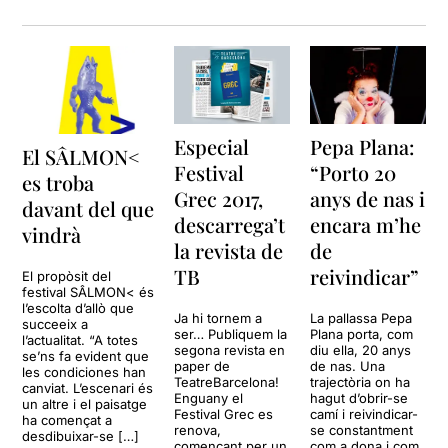
Especial
Pepa Plana:
El SÂLMON<
Festival
“Porto 20
es troba
Grec 2017,
anys de nas i
davant del que
descarrega’t
encara m’he
vindrà
la revista de
de
TB
reivindicar”
El propòsit del
festival SÂLMON< és
l’escolta d’allò que
Ja hi tornem a
La pallassa Pepa
succeeix a
ser… Publiquem la
Plana porta, com
l’actualitat. “A totes
segona revista en
diu ella, 20 anys
se’ns fa evident que
paper de
de nas. Una
les condiciones han
TeatreBarcelona!
trajectòria on ha
canviat. L’escenari és
Enguany el
hagut d’obrir-se
un altre i el paisatge
Festival Grec es
camí i reivindicar-
ha començat a
renova,
se constantment
desdibuixar-se […]
començant per un
com a dona i com