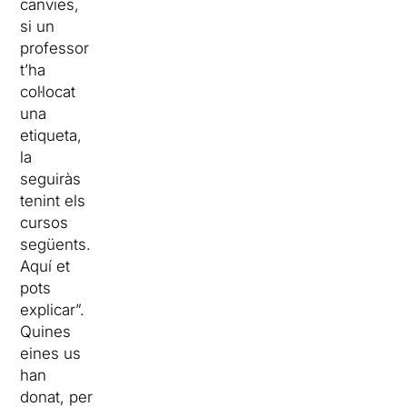
canvies,
si un
professor
t’ha
col·locat
una
etiqueta,
la
seguiràs
tenint els
cursos
següents.
Aquí et
pots
explicar”.
Quines
eines us
han
donat, per