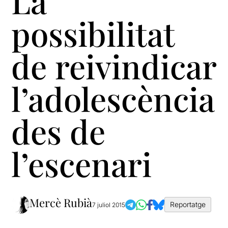
La
possibilitat
de reivindicar
l’adolescència
des de
l’escenari
Mercè Rubià
Reportatge
7 juliol 2015