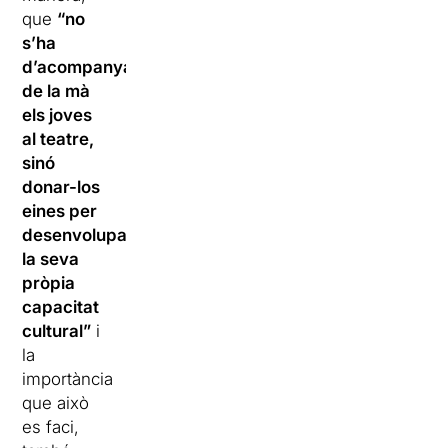
que
“no
s’ha
d’acompanyar
de la mà
els joves
al teatre,
sinó
donar-los
eines per
desenvolupar
la seva
pròpia
capacitat
cultural”
i
la
importància
que això
es faci,