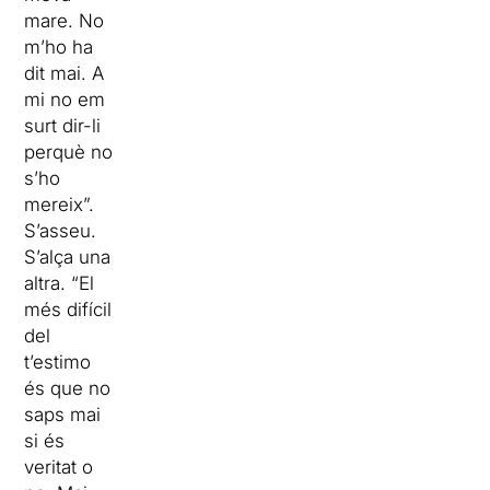
mare. No
m’ho ha
dit mai. A
mi no em
surt dir-li
perquè no
s’ho
mereix”.
S’asseu.
S’alça una
altra. “El
més difícil
del
t’estimo
és que no
saps mai
si és
veritat o