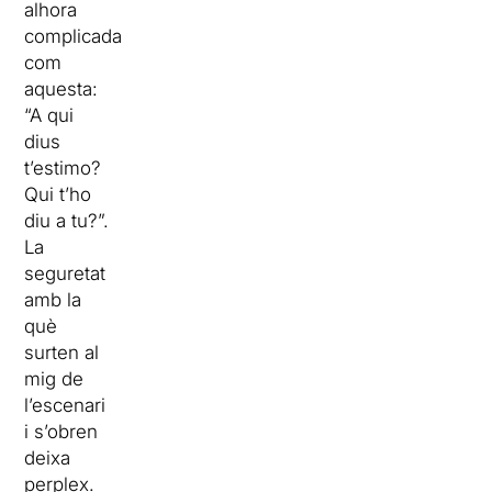
alhora
complicada
com
aquesta:
“A qui
dius
t’estimo?
Qui t’ho
diu a tu?”.
La
seguretat
amb la
què
surten al
mig de
l’escenari
i s’obren
deixa
perplex.