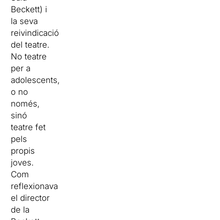
Beckett) i
la seva
reivindicació
del teatre.
No teatre
per a
adolescents,
o no
només,
sinó
teatre fet
pels
propis
joves.
Com
reflexionava
el director
de la