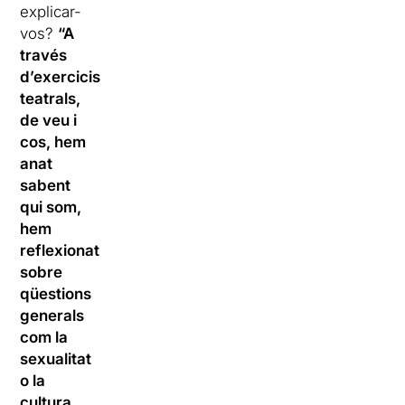
explicar-
vos?
“A
través
d’exercicis
teatrals,
de veu i
cos, hem
anat
sabent
qui som,
hem
reflexionat
sobre
qüestions
generals
com la
sexualitat
o la
cultura