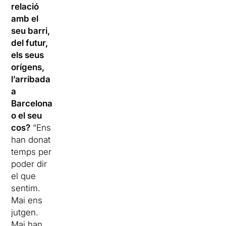
relació
amb el
seu barri,
del futur,
els seus
orígens,
l’arribada
a
Barcelona
o el seu
cos?
“Ens
han donat
temps per
poder dir
el que
sentim.
Mai ens
jutgen.
Mai han