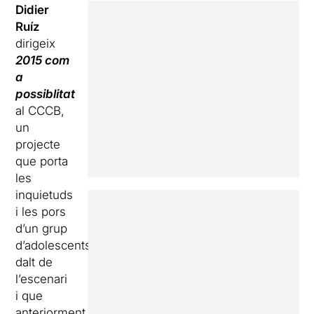
Didier
Ruíz
dirigeix
2015 com
a
possiblitat
al CCCB,
un
projecte
que porta
les
inquietuds
i les pors
d’un grup
d’adolescents
dalt de
l’escenari
i que
anteriorment