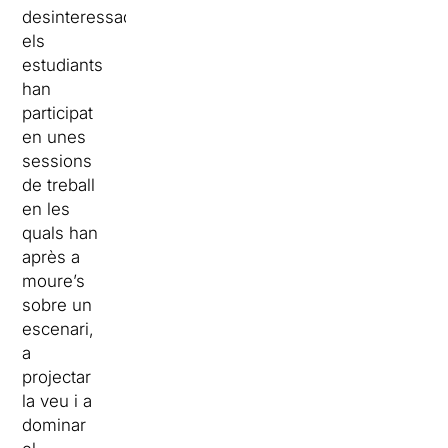
desinteressada,
els
estudiants
han
participat
en unes
sessions
de treball
en les
quals han
après a
moure’s
sobre un
escenari,
a
projectar
la veu i a
dominar