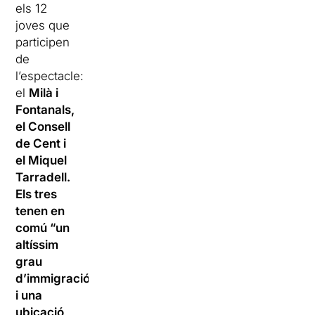
els 12
joves que
participen
de
l’espectacle:
el
Milà i
Fontanals,
el Consell
de Cent i
el Miquel
Tarradell.
Els tres
tenen en
comú “un
altíssim
grau
d’immigració
i una
ubicació