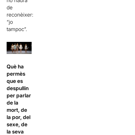
ho haurà
de
reconèixer:
“jo
tampoc”.
Què ha
permès
que es
despullin
per parlar
de la
mort, de
la por, del
sexe, de
la seva