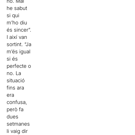
no. Mai
he sabut
si qui
m’ho diu
és sincer”.
I així van
sortint. “Ja
m’és igual
si és
perfecte o
no. La
situació
fins ara
era
confusa,
però fa
dues
setmanes
li vaig dir