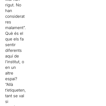
rigut. No
han
considerat
res
malament”.
Què és el
que els fa
sentir
diferents
aquí de
l’institut, o
en un
altre
espai?
“Allà
t’etiqueten,
tant se val
si