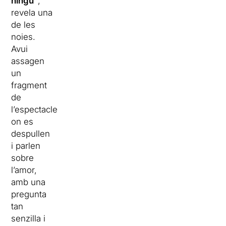
ningú”
,
revela una
de les
noies.
Avui
assagen
un
fragment
de
l’espectacle
on es
despullen
i parlen
sobre
l’amor,
amb una
pregunta
tan
senzilla i