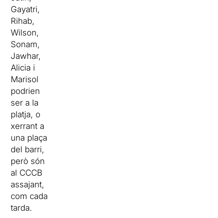
Gayatri,
Rihab,
Wilson,
Sonam,
Jawhar,
Alicia i
Marisol
podrien
ser a la
platja, o
xerrant a
una plaça
del barri,
però són
al CCCB
assajant,
com cada
tarda.