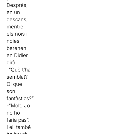
Després,
en un
descans,
mentre
els nois i
noies
berenen
en Didier
dirà:
-“Què t’ha
semblat?
Oi que
són
fantàstics?”.
-“Molt. Jo
no ho
faria pas”.
I ell també