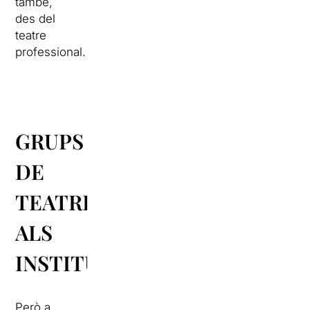
també,
des del
teatre
professional.
GRUPS
DE
TEATRE
ALS
INSTITUTS
Però a