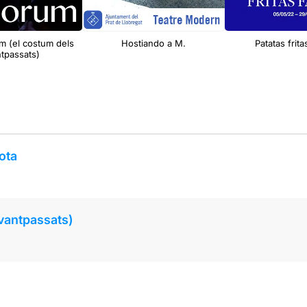
 (el costum dels
Hostiando a M.
Patatas frita
tpassats)
ota
vantpassats)