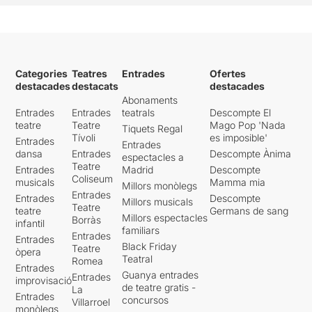
Categories
Teatres
Entrades
Ofertes
destacades
destacats
destacades
Abonaments
Entrades
Entrades
teatrals
Descompte El
teatre
Teatre
Mago Pop 'Nada
Tiquets Regal
Tívoli
es imposible'
Entrades
Entrades
dansa
Entrades
Descompte Ànima
espectacles a
Teatre
Entrades
Madrid
Descompte
Coliseum
musicals
Mamma mia
Millors monòlegs
Entrades
Entrades
Descompte
Millors musicals
Teatre
teatre
Germans de sang
Millors espectacles
Borràs
infantil
familiars
Entrades
Entrades
Black Friday
Teatre
òpera
Teatral
Romea
Entrades
Guanya entrades
Entrades
improvisació
de teatre gratis -
La
Entrades
concursos
Villarroel
monòlegs