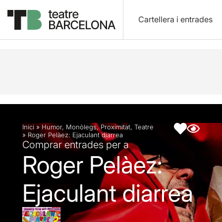
Cartellera i entrades
Descripció
Fitxa artística
Articles
Inici
»
Humor
,
Monòlegs
,
Proximitat
,
Teatre
»
Roger Pelàez: Ejaculant diarrea
Comprar entrades per a
Roger Pelàez:
Ejaculant diarrea