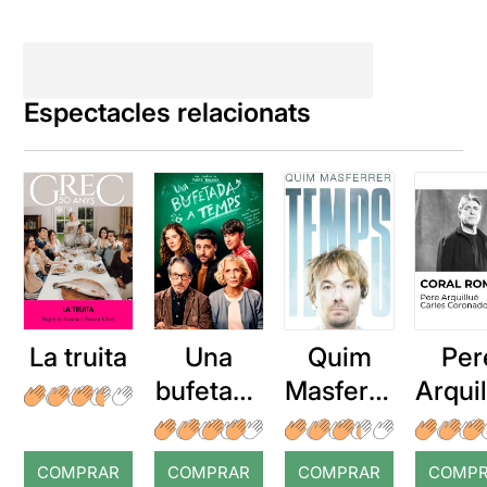
Espectacles relacionats
La truita
Una
Quim
Per
bufetada
Masferre
Arqui
a temps
r: Temps
: Cor
romp
COMPRAR
COMPRAR
COMPRAR
COMP