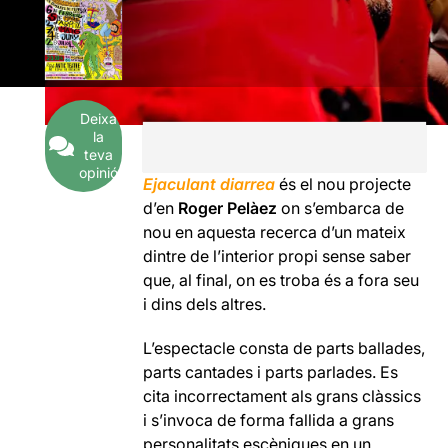
Deixa
la
teva
opinió
Ejaculant diarrea
és el nou projecte
d’en
Roger Pelàez
on s’embarca de
nou en aquesta recerca d’un mateix
dintre de l’interior propi sense saber
que, al final, on es troba és a fora seu
i dins dels altres.
L’espectacle consta de parts ballades,
parts cantades i parts parlades. Es
cita incorrectament als grans clàssics
i s’invoca de forma fallida a grans
personalitats escèniques en un