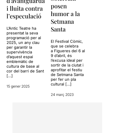
d’avantguarda
posen
i lluita contra
humor a la
l’especulació
Setmana
Santa
L’Antic Teatre ha
presentat la seva
programació per al
El Festival Còmic,
2025, un any clau
que se celebra
per garantir la
a Figueres del 6 al
supervivència
9 d’abril, és
d’aquest espai
l’excusa ideal per
emblemàtic de
sortir de la ciutat i
cultura de base al
aprofitar el festiu
cor del barri de Sant
de Setmana Santa
[…]
per fer un pla
cultural […]
15 gener 2025
24 març 2023