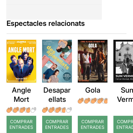
Espectacles relacionats
Angle
Desapar
Gola
Su
Mort
ellats
Verm
COMPRAR
COMPRAR
COMPRAR
COMP
ENTRADES
ENTRADES
ENTRADES
ENTRA