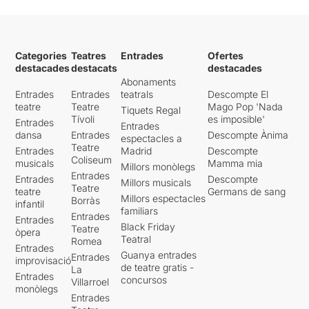
Categories
Teatres
Entrades
Ofertes
destacades
destacats
destacades
Abonaments
Entrades
Entrades
teatrals
Descompte El
teatre
Teatre
Mago Pop 'Nada
Tiquets Regal
Tívoli
es imposible'
Entrades
Entrades
dansa
Entrades
Descompte Ànima
espectacles a
Teatre
Entrades
Madrid
Descompte
Coliseum
musicals
Mamma mia
Millors monòlegs
Entrades
Entrades
Descompte
Millors musicals
Teatre
teatre
Germans de sang
Millors espectacles
Borràs
infantil
familiars
Entrades
Entrades
Black Friday
Teatre
òpera
Teatral
Romea
Entrades
Guanya entrades
Entrades
improvisació
de teatre gratis -
La
Entrades
concursos
Villarroel
monòlegs
Entrades