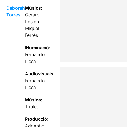
Deborah
Músics:
Torres
Gerard
Rosich
Miquel
Ferrés
Il·luminació:
Fernando
Liesa
Audiovisuals:
Fernando
Liesa
Música:
Triulet
Producció:
Adriantic