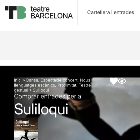
Cartellera i entrades
Descripció
Fitxa artística
Inici
»
Dansa
,
Espectacle concert
,
Nous
llenguatges escènics
,
Proximitat
,
Teatre
gestual
»
Suliloqui
Comprar entrades per a
Suliloqui