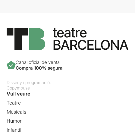
Canal oficial de venta
Compra 100% segura
Disseny i programació:
Copymouse
Vull veure
Teatre
Musicals
Humor
Infantil