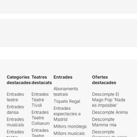
Categories
Teatres
Entrades
Ofertes
destacades
destacats
destacades
Abonaments
Entrades
Entrades
teatrals
Descompte El
teatre
Teatre
Mago Pop 'Nada
Tiquets Regal
Tívoli
es imposible'
Entrades
Entrades
dansa
Entrades
Descompte Ànima
espectacles a
Teatre
Entrades
Madrid
Descompte
Coliseum
musicals
Mamma mia
Millors monòlegs
Entrades
Entrades
Descompte
Millors musicals
Teatre