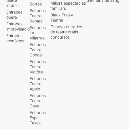
teatre
Germans de sang
Millors espectacles
Borràs
infantil
familiars
Entrades
Entrades
Black Friday
Teatre
òpera
Teatral
Romea
Entrades
Guanya entrades
Entrades
improvisació
de teatre gratis -
La
Entrades
concursos
Villarroel
monòlegs
Entrades
Teatre
Condal
Entrades
Teatre
Victòria
Entrades
Teatre
Apolo
Entrades
Teatre
Goya
Entrades
Espai
Texas