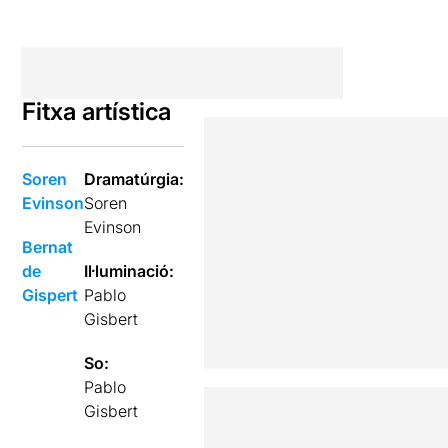
Fitxa artística
Soren
Dramatúrgia:
Evinson
Soren
Evinson
Bernat
de
Il·luminació:
Gispert
Pablo
Gisbert
So:
Pablo
Gisbert