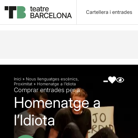
Cartellera i entrades
Descripció
Fitxa artística
Fotos i vídeos
Inici
»
Nous llenguatges escènics
,
Proximitat
»
Homenatge a l’Idiota
Comprar entrades per a
Homenatge a
l’Idiota