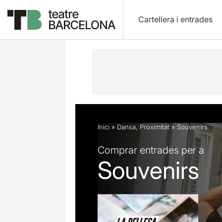
Cartellera i entrades
Descripció
Fitxa artística
Fotos i 
Inici
»
Dansa
,
Proximitat
»
Souvenirs
Comprar entrades per a
Souvenirs