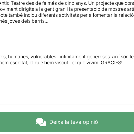
'Antic Teatre des de fa més de cinc anys. Un projecte que consi
oviment dirigits a la gent gran i la presentació de mostres ar
jecte també inclou diferents activitats per a fomentar la relaci
més joves dels barris.
era exploració escènica de la Bellesa està conformada per u
de consciència col·lectiva sobre la manera en què les guerres 
 deixen una empremta inesborrable.
tes, humanes, vulnerables i infinitament generoses: així són 
conductor de l'arqueologia,
la proposta està agrupada en "
 hem escoltat, el que hem viscut i el que vivim. GRÀCIES!
,
La repressió nacionalcatòlica,
El "espíritu nacional"
i Democ
a vida d'aquestes nou persones que ens arriben a partir dels o
ns mostra cada un dels objectes que ordenadament van traien
xpliquen que signifiquen per a elles.
oluta entrega i un llenguatge escènic potent,
ens mostren o
anell de compromís, el llibre de les flors seques, fotografies
 agenda, un rellotge, uns brodats, un cor de drap, .....
Deixa la teva opinió
 que a través dels records dels protagonistes va derivant e