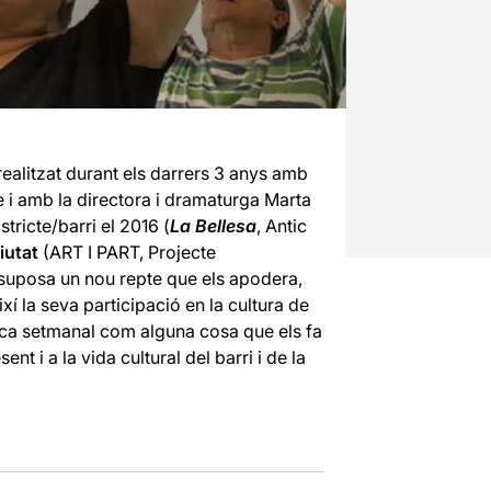
 realitzat durant els darrers 3 anys amb
re i amb la directora i dramaturga Marta
tricte/barri el 2016 (
La Bellesa
, Antic
iutat
(ART I PART, Projecte
s suposa un nou repte que els apodera,
ixí la seva participació en la cultura de
àctica setmanal com alguna cosa que els fa
ent i a la vida cultural del barri i de la