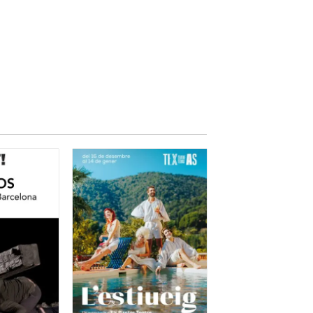
a Guerra civil. Particularment
cció Femenina que van "educar"
dio de las reglas de
eminitza.
Montserrat Roig a Neus Català
a o el de l'ús de la mantellina
 la vergonya i reivindica el seu
s, la de la
Mari Creu Pavan
que
'Enric que ens transmet en el seu
ue ens han fet recordar amb ells
 volen avisar que tot és possible,
espectacles protagonitzats per
t especialment,
però hem de dir
s i fins i tot anys de dedicació