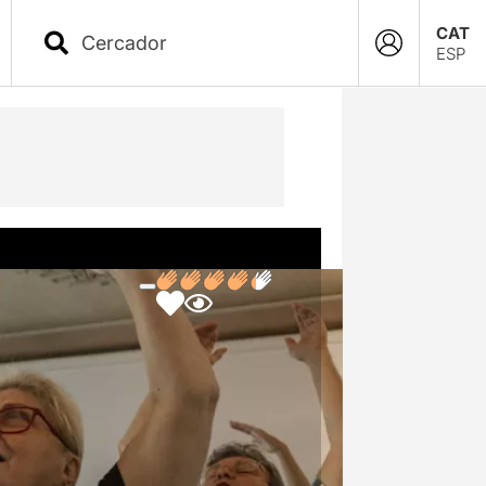
CAT
ESP