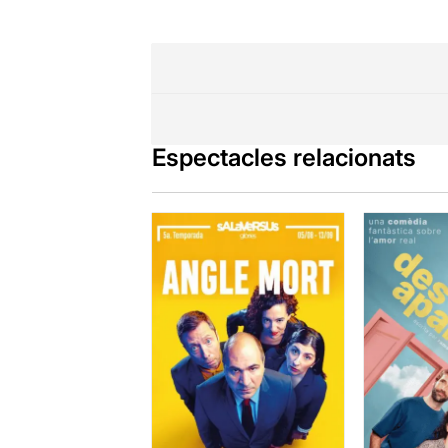
tot el que v
punyent la t
les nenes: "
conducta y mo
Durant l'espe
l'any 1978
, 
Espectacles relacionats
Una posada e
cobrint els r
desig de fer 
ens explica p
nom la Monts
Records, ob
temps que no
Un final amb
que la històr
Nosaltres, l
gent gran
no
que cap co