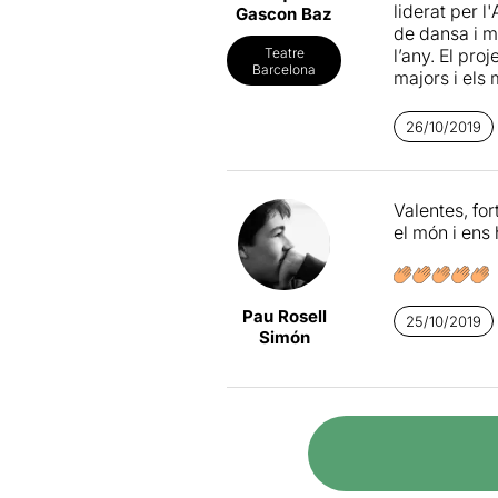
liderat per l
Gascon Baz
de dansa i m
l’any. El pro
Teatre
Barcelona
majors i els 
Aquesta terc
26/10/2019
a una presa 
biografies i
Valentes, for
Amb el nexe 
el món i ens
Les guerres
Instants de l
Pau Rosell
Una càmera e
25/10/2019
Simón
mentre ens e
Amb una abs
padrina, un 
comunió , una
Una proposta