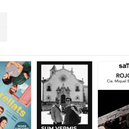
a prohibir o "canalitzar" la dictadura franquista
posterior a l
ercera part de l'espectacle on apareixen els llibres de la Se
El ABC de la belleza", "el Manual de Cocina", "Urbanidad, estu
ral", "Economia domestica", .......
i el crit reivindicatiu es f
ctacle s'intercalen dos vídeos molt adients, l'
entrevista de 
i una entrevista a
Hannah Arendt
.
n escena amb moments molt visuals com la taula de gimnàstic
ostres, la interpretació de
Maria Isabel Gutiérrez
que ha perdut
de vedette, la de
Mercè Martínez
que ens regala unes cançon
er què no s'ha tornat a confessar o l'abús escolar patit per l
errat Iranzo.
jectes, moments i
unes interpretacions fresques i sinceres
q
 volem tornar a viure.
 soroll d'helicòpters sobre els nostres caps
, amb el que ens
ia es pot tornar a repetir, i que cal anar amb compte.
'Imma i en Miquel
els darrers anys hem vist una bona pila d'
 professionals de les arts escèniques, que ens han commogu
m aquest
.... per la sinceritat en el que està treballat, els meso