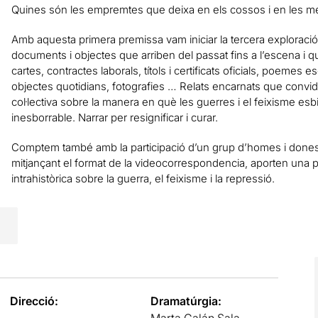
Quines són les empremtes que deixa en els cossos i en les men
Amb aquesta primera premissa vam iniciar la tercera exploració 
documents i objectes que arriben del passat fins a l’escena i q
cartes, contractes laborals, títols i certificats oficials, poemes
objectes quotidians, fotografies … Relats encarnats que convid
col·lectiva sobre la manera en què les guerres i el feixisme es
inesborrable. Narrar per resignificar i curar.
Comptem també amb la participació d’un grup d’homes i dones 
mitjançant el format de la videocorrespondencia, aporten una
intrahistòrica sobre la guerra, el feixisme i la repressió.
Direcció:
Dramatúrgia:
Marta Galán Sala