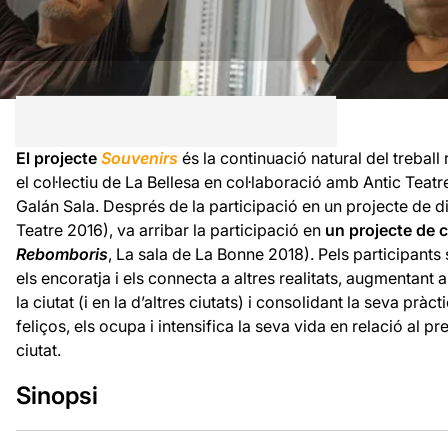
El projecte
Souvenirs
és la continuació natural del treball
el col·lectiu de La Bellesa en col·laboració amb Antic Teat
Galán Sala. Després de la participació en un projecte de dis
Teatre 2016), va arribar la participació en
un projecte de c
Rebomboris
, La sala de La Bonne 2018). Pels participant
els encoratja i els connecta a altres realitats, augmentant a
la ciutat (i en la d’altres ciutats) i consolidant la seva pr
feliços, els ocupa i intensifica la seva vida en relació al pres
ciutat.
Sinopsi