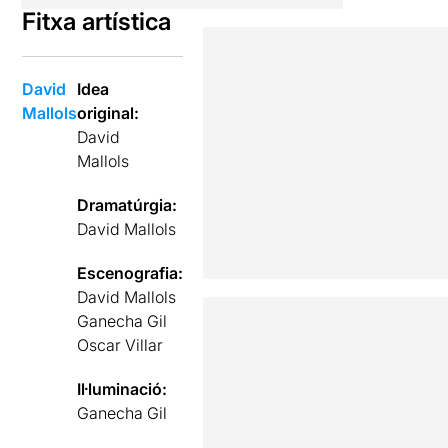
Fitxa artística
David
Idea
Mallols
original:
David
Mallols
Dramatúrgia:
David Mallols
Escenografia:
David Mallols
Ganecha Gil
Oscar Villar
Il·luminació:
Ganecha Gil