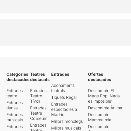
Categories
Teatres
Entrades
Ofertes
destacades
destacats
destacades
Abonaments
Entrades
Entrades
teatrals
Descompte El
teatre
Teatre
Mago Pop 'Nada
Tiquets Regal
Tívoli
es imposible'
Entrades
Entrades
dansa
Entrades
Descompte Ànima
espectacles a
Teatre
Entrades
Madrid
Descompte
Coliseum
musicals
Mamma mia
Millors monòlegs
Entrades
Entrades
Descompte
Millors musicals
Teatre