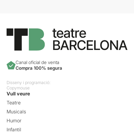
Canal oficial de venta
Compra 100% segura
Disseny i programació:
Copymouse
Vull veure
Teatre
Musicals
Humor
Infantil