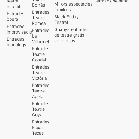
teatre
Germans de sang
Millors espectacles
Borràs
infantil
familiars
Entrades
Entrades
Black Friday
Teatre
òpera
Teatral
Romea
Entrades
Guanya entrades
Entrades
improvisació
de teatre gratis -
La
Entrades
concursos
Villarroel
monòlegs
Entrades
Teatre
Condal
Entrades
Teatre
Victòria
Entrades
Teatre
Apolo
Entrades
Teatre
Goya
Entrades
Espai
Texas