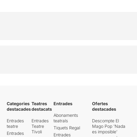
Categories
Teatres
Entrades
Ofertes
destacades
destacats
destacades
Abonaments
Entrades
Entrades
teatrals
Descompte El
teatre
Teatre
Mago Pop 'Nada
Tiquets Regal
Tívoli
es imposible'
Entrades
Entrades