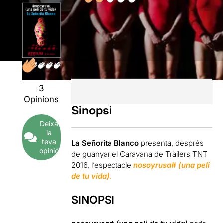
3
Opinions
Sinopsi
Deixa
la
teva
La Señorita Blanco
presenta, després
opinió
de guanyar el Caravana de Tràilers TNT
2016, l’espectacle
nosoyrusa# (una peli
de tu vida)
.
SINOPSI