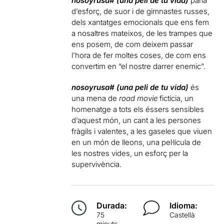
nosoyrusa# (una peli de tu vida)
parla
d’esforç, de suor i de gimnastes russes,
dels xantatges emocionals que ens fem
a nosaltres mateixos, de les trampes que
ens posem, de com deixem passar
l’hora de fer moltes coses, de com ens
convertim en “el nostre darrer enemic”.
nosoyrusa# (una peli de tu vida)
és
una mena de
road movie
fictícia, un
homenatge a tots els éssers sensibles
d’aquest món, un cant a les persones
fràgils i valentes, a les gaseles que viuen
en un món de lleons, una pel·lícula de
les nostres vides, un esforç per la
supervivència.
Durada:
Idioma:
75
Castellà
minuts