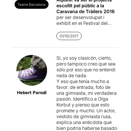
Teatre Barcelona
escollit pel públic a la
Caravana de Tràilers 2016
per ser desenvolupat i
exhibit en el Festival del
2017; nosaltres llavors
vàrem estar presents i els
01/10/2017
nostres vots no van ser per
aquesta proposta, que
llavors tampoc ens va
Sí, yo soy clasicón, cierto,
convencer.
pero tampoco creo que sea
sólo por eso que no entendí
Un fet autobiogràfic treballat
nada de nada.
amb un caire col·lectiu,
parla
Y eso que tenía mucho a
de suor i d'esforç de
favor: de entrada, foto de
gimnastes russes
, dels
Hebert Parodi
una gimnasta, mi verdadera
xantatges emocionals que
pasión. Identifico a Olga
ens fem a nosaltres
Korbut y pienso que esto
mateixos, de les trampes
promete y mucho. Un actor,
que ens posem, de
com
vestido de gimnasta rusa,
deixem passar l'hora de fer
explica una anécdota que
moltes coses
, de com ens
bien podría haberse basado
convertim en "el nostre