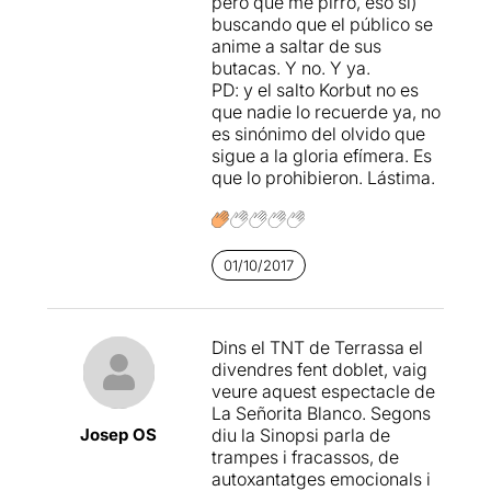
pero que me pirró, eso sí)
només cal clicar
AQUÍ
buscando que el público se
anime a saltar de sus
butacas. Y no. Y ya.
PD: y el salto Korbut no es
que nadie lo recuerde ya, no
es sinónimo del olvido que
sigue a la gloria efímera. Es
que lo prohibieron. Lástima.
01/10/2017
Dins el TNT de Terrassa el
divendres fent doblet, vaig
veure aquest espectacle de
La Señorita Blanco. Segons
Josep OS
diu la Sinopsi parla de
trampes i fracassos, de
autoxantatges emocionals i