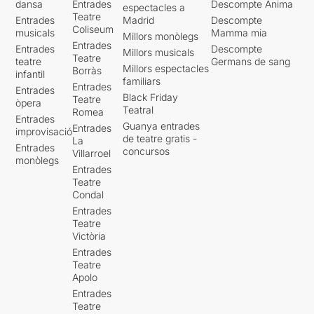
dansa
Entrades
Descompte Ànima
espectacles a
Teatre
Entrades
Madrid
Descompte
Coliseum
musicals
Mamma mia
Millors monòlegs
Entrades
Entrades
Descompte
Millors musicals
Teatre
teatre
Germans de sang
Millors espectacles
Borràs
infantil
familiars
Entrades
Entrades
Black Friday
Teatre
òpera
Teatral
Romea
Entrades
Guanya entrades
Entrades
improvisació
de teatre gratis -
La
Entrades
concursos
Villarroel
monòlegs
Entrades
Teatre
Condal
Entrades
Teatre
Victòria
Entrades
Teatre
Apolo
Entrades
Teatre