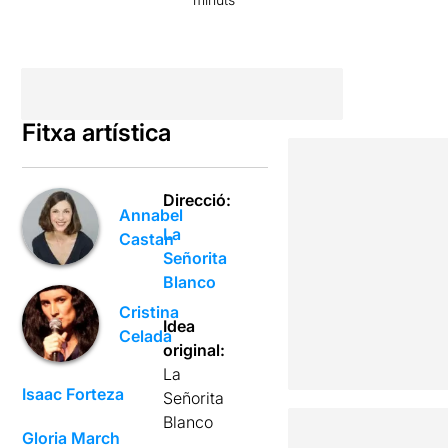
Fitxa artística
Direcció:
Annabel
La
Castan
Señorita
Blanco
Cristina
Idea
Celada
original:
La
Isaac Forteza
Señorita
Blanco
Gloria March