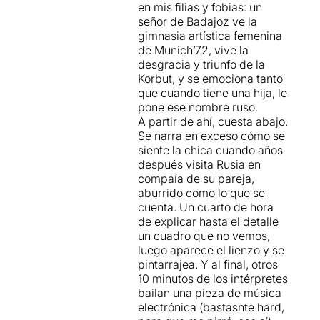
en mis filias y fobias: un
darrer enemic".
señor de Badajoz ve la
gimnasia artística femenina
Definida com una mena de
de Munich’72, vive la
road movie, que
per
desgracia y triunfo de la
nosaltres ha resultat força
Korbut, y se emociona tanto
confús
; un homenatge als
que cuando tiene una hija, le
éssers sensibles d'aquest
pone ese nombre ruso.
món, que ha començat amb
A partir de ahí, cuesta abajo.
unes escenes que
Se narra en exceso cómo se
recordaven vagament el
siente la chica cuando años
tràiler que vàrem veure fa un
después visita Rusia en
any, però que després es
compaía de su pareja,
perd amb unes
escenes
aburrido como lo que se
força estàtiques
cuenta. Un cuarto de hora
desdibuixades que en
de explicar hasta el detalle
conjunt no ens ha
un cuadro que no vemos,
interessat
, malgrat alguns
luego aparece el lienzo y se
moments potents i d'altres
pintarrajea. Y al final, otros
que
ens han fet caure en
10 minutos de los intérpretes
l'avorriment i la badallada
.
bailan una pieza de música
electrónica (bastasnte hard,
Per veure l'apunt original,