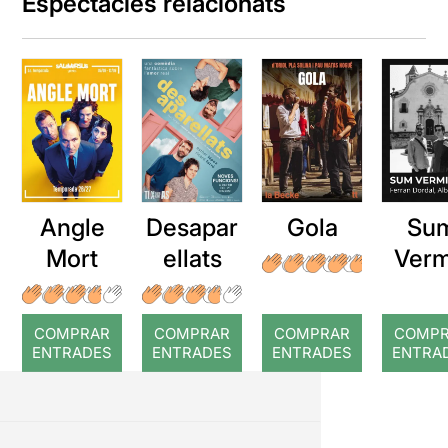
Espectacles relacionats
Angle
Desapar
Gola
Su
Mort
ellats
Verm
COMPRAR
COMPRAR
COMPRAR
COMP
ENTRADES
ENTRADES
ENTRADES
ENTRA