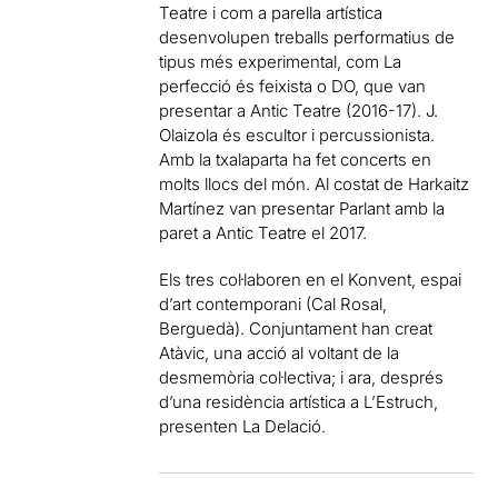
Teatre
i
com a parella
artística
desenvolupen
treballs
performatius
de
tipus més
experimental
, com La
perfecció
és
feixista
o DO
, que van
presentar
a
Antic Teatre
(
2016-17
)
.
J.
Olaizola
és escultor
i
percussionista
.
Amb
la txalaparta
ha fet
concerts
en
molts
llocs del
món.
Al costat de
Harkaitz
Martínez
van presentar
Parlant
amb
la
paret
a
Antic Teatre
el 2017
.
Els tres
col·laboren en el
Konvent
, espai
d’art
contemporani
(
Cal Rosal
,
Berguedà
)
.
Conjuntament
han creat
Atàvic
, una acció
al voltant
de la
desmemòria
col·lectiva
;
i ara,
després
d’una
residència artística
a L’Estruch
,
presenten La
Delació
.