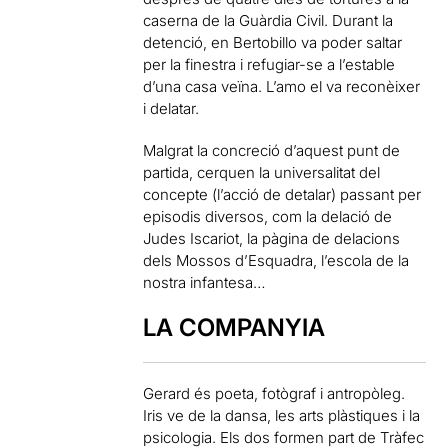
caserna de la Guàrdia Civil. Durant la
detenció, en Bertobillo va poder saltar
per la finestra i refugiar-se a l’estable
d’una casa veïna. L’amo el va reconèixer
i delatar.
Malgrat la concreció d’aquest punt de
partida, cerquen la universalitat del
concepte (l’acció de detalar) passant per
episodis diversos, com la delació de
Judes Iscariot, la pàgina de delacions
dels Mossos d’Esquadra, l’escola de la
nostra infantesa…
LA COMPANYIA
Gerard
és poeta
, fotògraf
i
antropòleg
.
Iris
ve de la
dansa
, les arts
plàstiques
i
la
psicologia.
Els dos
formen
part
de
Tràfec