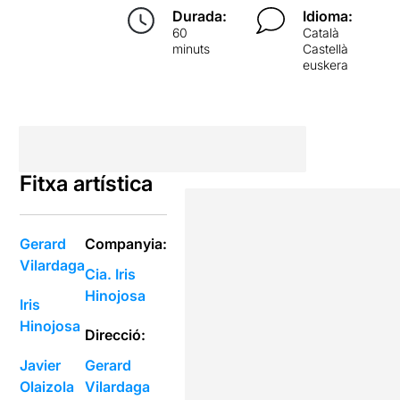
Durada:
Idioma:
60
Català
minuts
Castellà
euskera
Fitxa artística
Gerard
Companyia:
Vilardaga
Cia. Iris
Hinojosa
Iris
Hinojosa
Direcció:
Javier
Gerard
Olaizola
Vilardaga