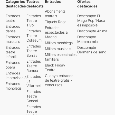
Categories
Teatres
Entrades
Ofertes
destacades
destacats
destacades
Abonaments
Entrades
Entrades
teatrals
Descompte El
teatre
Teatre
Mago Pop 'Nada
Tiquets Regal
Tívoli
es imposible'
Entrades
Entrades
dansa
Entrades
Descompte Ànima
espectacles a
Teatre
Entrades
Madrid
Descompte
Coliseum
musicals
Mamma mia
Millors monòlegs
Entrades
Entrades
Descompte
Millors musicals
Teatre
teatre
Germans de sang
Millors espectacles
Borràs
infantil
familiars
Entrades
Entrades
Black Friday
Teatre
òpera
Teatral
Romea
Entrades
Guanya entrades
Entrades
improvisació
de teatre gratis -
La
Entrades
concursos
Villarroel
monòlegs
Entrades
Teatre
Condal
Entrades
Teatre