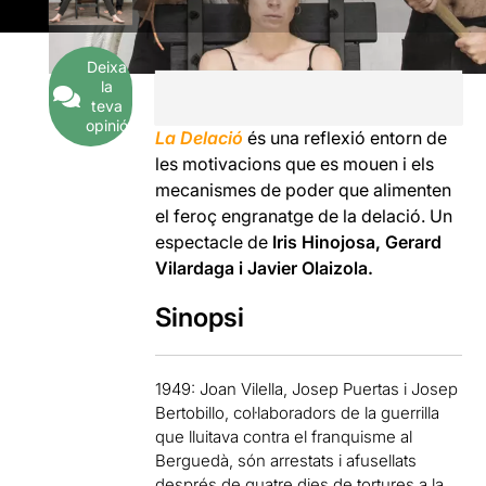
Deixa
la
teva
opinió
La Delació
és una reflexió entorn de
les motivacions que es mouen i els
mecanismes de poder que alimenten
el feroç engranatge de la delació. Un
espectacle de
Iris Hinojosa, Gerard
Vilardaga i Javier Olaizola.
Sinopsi
1949: Joan Vilella, Josep Puertas i Josep
Bertobillo, col·laboradors de la guerrilla
que lluitava contra el franquisme al
Berguedà, són arrestats i afusellats
després de quatre dies de tortures a la